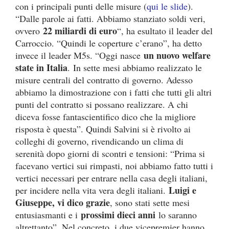
con i principali punti delle misure (
qui le slide
).
“Dalle parole ai fatti. Abbiamo stanziato soldi veri,
22 miliardi di euro
ovvero
“, ha esultato il leader del
Carroccio. “Quindi le coperture c’erano”, ha detto
un nuovo welfare
invece il leader M5s. “Oggi nasce
state in Italia
. In sette mesi abbiamo realizzato le
misure centrali del contratto di governo. Adesso
abbiamo la dimostrazione con i fatti che tutti gli altri
punti del contratto si possano realizzare. A chi
diceva fosse fantascientifico dico che la migliore
risposta è questa”. Quindi Salvini si è rivolto ai
colleghi di governo, rivendicando un clima di
serenità dopo giorni di scontri e tensioni: “Prima si
facevano vertici sui rimpasti, noi abbiamo fatto tutti i
vertici necessari per entrare nella casa degli italiani,
Luigi e
per incidere nella vita vera degli italiani.
Giuseppe, vi dico grazie
, sono stati sette mesi
prossimi dieci anni
entusiasmanti e i
lo saranno
altrettanto”. Nel concreto, i due vicepremier hanno