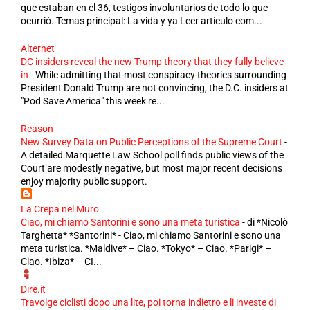
que estaban en el 36, testigos involuntarios de todo lo que
ocurrió. Temas principal: La vida y ya Leer artículo com...
Alternet
DC insiders reveal the new Trump theory that they fully believe
in
-
While admitting that most conspiracy theories surrounding
President Donald Trump are not convincing, the D.C. insiders at
"Pod Save America" this week re...
Reason
New Survey Data on Public Perceptions of the Supreme Court
-
A detailed Marquette Law School poll finds public views of the
Court are modestly negative, but most major recent decisions
enjoy majority public support.
La Crepa nel Muro
Ciao, mi chiamo Santorini e sono una meta turistica
-
di *Nicolò
Targhetta* *Santorini* - Ciao, mi chiamo Santorini e sono una
meta turistica. *Maldive* – Ciao. *Tokyo* – Ciao. *Parigi* –
Ciao. *Ibiza* – CI...
Dire.it
Travolge ciclisti dopo una lite, poi torna indietro e li investe di