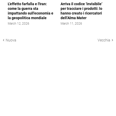
L’effetto farfalla e l'Iran:
Arriva il codice ‘invisibile’
come la guerra sta
per tracciare i prodotti: lo
impattando sull'economia e
hanno creato i ricercatori
la geopolitica mondiale
dell’Alma Mater
March 12, 2026
March 11, 2026
Nuova
Vecchia