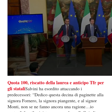
V
Quota 100, riscatto della laurea e anticipo Tfr per
o
gli statali
Salvini ha esordito attaccando i
l
u
predecessori: “Dedico questa decina di paginette alla
m
signora Fornero, la signora piangente, e al signor
e
9
Monti, non se ne fanno ancora una ragione…io
0