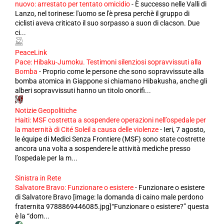
nuovo: arrestato per tentato omicidio
-
È successo nelle Valli di
Lanzo, nel torinese: l'uomo se l'è presa perchè il gruppo di
ciclisti aveva criticato il suo sorpasso a suon di clacson. Due
ci...
PeaceLink
Pace: Hibaku-Jumoku. Testimoni silenziosi sopravvissuti alla
Bomba
-
Proprio come le persone che sono sopravvissute alla
bomba atomica in Giappone si chiamano Hibakusha, anche gli
alberi sopravvissuti hanno un titolo onorifi...
Notizie Geopolitiche
Haiti: MSF costretta a sospendere operazioni nell’ospedale per
la maternità di Cité Soleil a causa delle violenze
-
Ieri, 7 agosto,
le équipe di Medici Senza Frontiere (MSF) sono state costrette
ancora una volta a sospendere le attività mediche presso
l’ospedale per la m...
Sinistra in Rete
Salvatore Bravo: Funzionare o esistere
-
Funzionare o esistere
di Salvatore Bravo [image: la domanda di caino male perdono
fraternita 9788869446085.jpg]“Funzionare o esistere?” questa
è la “dom...