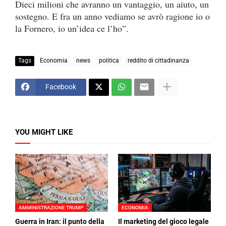
Dieci milioni che avranno un vantaggio, un aiuto, un
sostegno. E fra un anno vediamo se avrò ragione io o
la Fornero, io un’idea ce l’ho”.
Tags
Economia
news
politica
reddito di cittadinanza
Facebook
YOU MIGHT LIKE
AMMINISTRAZIONE TRUMP
ECONOMIA
Guerra in Iran: il punto della
Il marketing del gioco legale