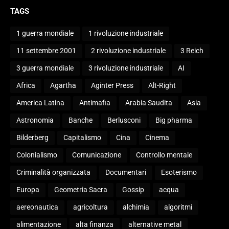
TAGS
1 guerra mondiale
1 rivoluzione industriale
11 settembre 2001
2 rivoluzione industriale
3 Reich
3 guerra mondiale
3 rivoluzione industriale
AI
Africa
Agartha
Aginter Press
Alt-Right
America Latina
Antimafia
Arabia Saudita
Asia
Astronomia
Banche
Berlusconi
Big pharma
Bilderberg
Capitalismo
Cina
Cinema
Colonialismo
Comunicazione
Controllo mentale
Criminalità organizzata
Documentari
Esoterismo
Europa
Geometria Sacra
Gossip
acqua
aereonautica
agricoltura
alchimia
algoritmi
alimentazione
alta finanza
alternative metal