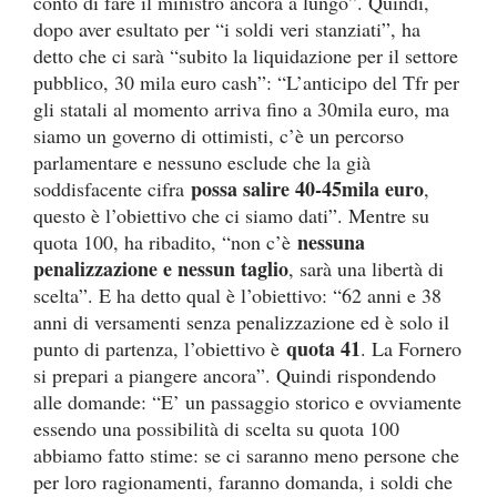
conto di fare il ministro ancora a lungo”. Quindi,
%
dopo aver esultato per “i soldi veri stanziati”, ha
detto che ci sarà “subito la liquidazione per il settore
pubblico, 30 mila euro cash”: “L’anticipo del Tfr per
gli statali al momento arriva fino a 30mila euro, ma
siamo un governo di ottimisti, c’è un percorso
parlamentare e nessuno esclude che la già
possa salire 40-45mila euro
soddisfacente cifra
,
questo è l’obiettivo che ci siamo dati”. Mentre su
nessuna
quota 100, ha ribadito, “non c’è
penalizzazione e nessun taglio
, sarà una libertà di
scelta”. E ha detto qual è l’obiettivo: “62 anni e 38
anni di versamenti senza penalizzazione ed è solo il
quota 41
punto di partenza, l’obiettivo è
. La Fornero
si prepari a piangere ancora”. Quindi rispondendo
alle domande: “E’ un passaggio storico e ovviamente
essendo una possibilità di scelta su quota 100
abbiamo fatto stime: se ci saranno meno persone che
per loro ragionamenti, faranno domanda, i soldi che