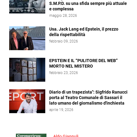
S.M.P.D. su una sfida sempre più attuale
e complessa
maggio 28, 2026
Usa. Jack Lang ed Epstein, il prezzo
della rispettabilità
febbraio 09, 2026
EPSTEIN E IL “PULITORE DEL WEB”
MORTO NEL MISTERO
febbraio 23, 2026
Diario di un trapezista": Sigfrido Ranucci
porta al Teatro Comunale di Sassari il
lato umano del giornalismo d'inchiesta
aprile 19, 2026
Aldo Giannuli