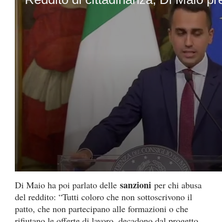
V
sanzioni
Di Maio ha poi parlato delle
per chi abusa
o
del reddito: “Tutti coloro che non sottoscrivono il
l
u
patto, che non partecipano alle formazioni o che
m
rifiutano le offerte di lavoro, decadono dal progetto.