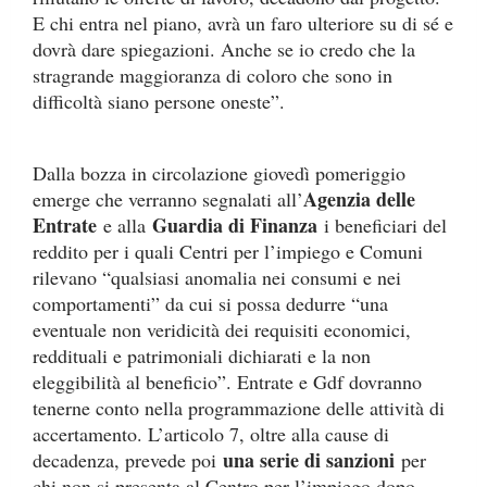
e
9
E chi entra nel piano, avrà un faro ulteriore su di sé e
0
dovrà dare spiegazioni. Anche se io credo che la
%
stragrande maggioranza di coloro che sono in
difficoltà siano persone oneste”.
Dalla bozza in circolazione giovedì pomeriggio
Agenzia delle
emerge che verranno segnalati all’
Entrate
Guardia di Finanza
e alla
i beneficiari del
reddito per i quali Centri per l’impiego e Comuni
rilevano “qualsiasi anomalia nei consumi e nei
comportamenti” da cui si possa dedurre “una
eventuale non veridicità dei requisiti economici,
reddituali e patrimoniali dichiarati e la non
eleggibilità al beneficio”. Entrate e Gdf dovranno
tenerne conto nella programmazione delle attività di
accertamento. L’articolo 7, oltre alla cause di
una serie di sanzioni
decadenza, prevede poi
per
chi non si presenta al Centro per l’impiego dopo