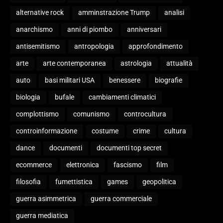
alternative rock
amminstrazione Trump
analisi
anarchismo
anni di piombo
anniversari
antisemitismo
antropologia
approfondimento
arte
arte contemporanea
astrologia
attualità
auto
basi militari USA
benessere
biografie
biologia
bufale
cambiamenti climatici
complottismo
comunismo
controcultura
controinformazione
costume
crime
cultura
dance
documenti
documenti top secret
ecommerce
elettronica
fascismo
film
filosofia
fumettistica
games
geopolitica
guerra asimmetrica
guerra commerciale
guerra mediatica