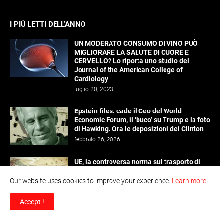
I PIÙ LETTI DELL’ANNO
UN MODERATO CONSUMO DI VINO PUÒ
MIGLIORARE LA SALUTE DI CUORE E
CERVELLO? Lo riporta uno studio del
Journal of the American College of
Cardiology
luglio 20, 2023
Epstein files: cade il Ceo del World
Economic Forum, il ‘buco’ su Trump e la foto
di Hawking. Ora le deposizioni dei Clinton
febbraio 26, 2026
UE, la controversa norma sul trasporto di
armi e armamenti attraverso i confini
europei
Our website uses cookies to improve your experience.
Learn more
marzo 27, 2026
Accept !
“2050 – La guerra dei ghiacci”: la