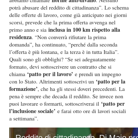
norme anti-divano
abbiamo chiamate
. Nessuno
potrà abusare del reddito di cittadinanza”. Lo schema
delle offerte di lavoro, come già anticipato nei giorni
scorsi, prevede che la prima offerta avvenga nel
inclusa in 100 km rispetto alla
primo anno e sia
residenza
. “Non converrà rifiutare la prima
domanda”, ha continuato, “perché dalla seconda
l’offerta è più lontana, e la terza è in tutta Italia”.
Quali sono gli obblighi? “Se sei adeguatamente
formato, devi sottoscrivere un contratto che si
‘patto per il lavoro’
chiama
e prendi un impegno
‘patto per la
con lo Stato. Altrimenti sottoscrivi un
formazione’
, che ha gli stessi doveri precedenti. La
pena è sempre che decada il reddito. Se invece non
‘patto per
puoi lavorare o formarti, sottoscriverai il
l’inclusione sociale’
e farai otto ore di lavori sociali
a settimana”.