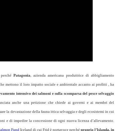
, perché
Patagonia
, azienda americana produttrice di abbigliamento
che mettono il loro impatto sociale e ambientale accanto ai profitti , ha
llevamento intensivo dei salmoni e sulla scomparsa del pesce selvaggio
lanciata anche una petizione che chiede ai governi e ai membri del
are la devastazione della fauna ittica selvaggia e degli ecosistemi in cui
moni e di impedire la concessione di ogni nuova licenza d’allevamento.
 Salmon Fund
Iceland di cui Frid è portavoce perché
proprio l’Islanda, in