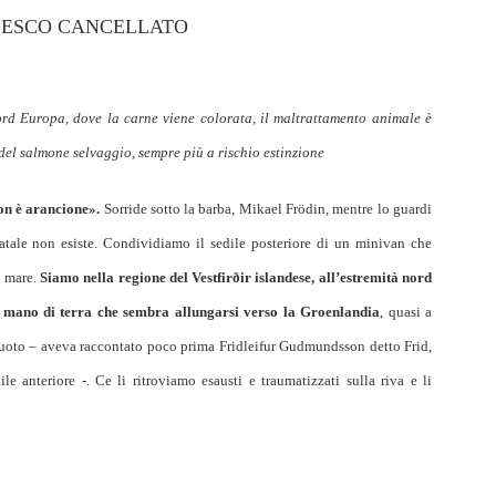
CESCO CANCELLATO
ord Europa, dove la carne viene colorata, il maltrattamento animale è
o del salmone selvaggio, sempre più a rischio estinzione
on è arancione».
Sorride sotto la barba, Mikael Frödin, mentre lo guardi
tale non esiste. Condividiamo il sedile posteriore di un minivan che
l mare.
Siamo nella regione del Vestfirðir islandese, all’estremità nord
lla mano di terra che sembra allungarsi verso la Groenlandia
, quasi a
a nuoto – aveva raccontato poco prima Fridleifur Gudmundsson detto Frid,
le anteriore -. Ce li ritroviamo esausti e traumatizzati sulla riva e li