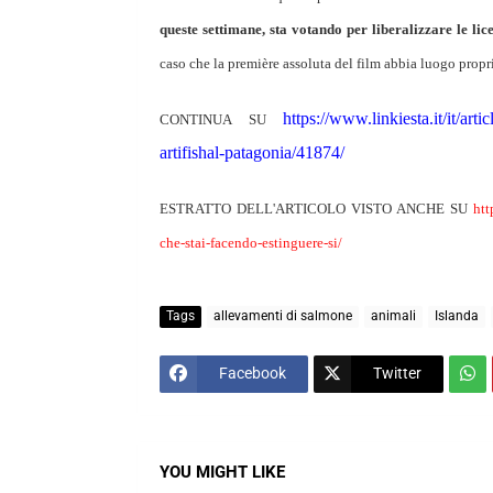
queste settimane, sta votando per liberalizzare le li
caso che la première assoluta del film abbia luogo propri
https://www.linkiesta.it/it/ar
CONTINUA SU
artifishal-patagonia/41874/
ESTRATTO DELL'ARTICOLO VISTO ANCHE SU
htt
che-stai-facendo-estinguere-si/
Tags
allevamenti di salmone
animali
Islanda
Facebook
Twitter
YOU MIGHT LIKE