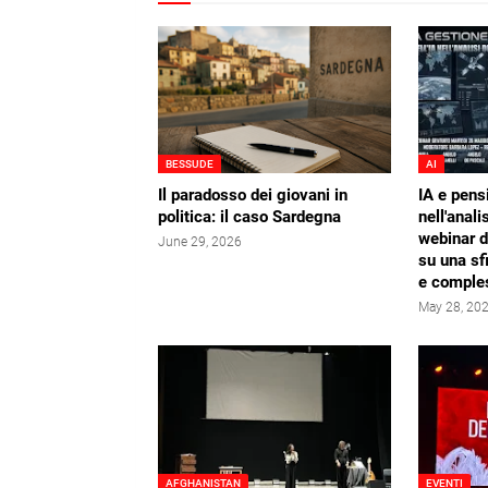
BESSUDE
AI
Il paradosso dei giovani in
IA e pens
politica: il caso Sardegna
nell'analis
webinar 
June 29, 2026
su una sf
e comple
May 28, 20
AFGHANISTAN
EVENTI