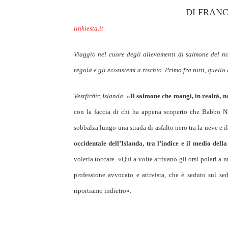
DI FRAN
linkiesta.it
Viaggio nel cuore degli allevamenti di salmone del n
regola e gli ecosistemi a rischio. Primo fra tutti, quell
Vestfirðir, Islanda.
«Il salmone che mangi, in realtà, n
con la faccia di chi ha appena scoperto che Babbo Na
sobbalza lungo una strada di asfalto nero tra la neve e i
occidentale dell’Islanda, tra l’indice e il medio de
volerla toccare. «Qui a volte arrivano gli orsi polari 
professione avvocato e attivista, che è seduto sul sedi
riportiamo indietro».