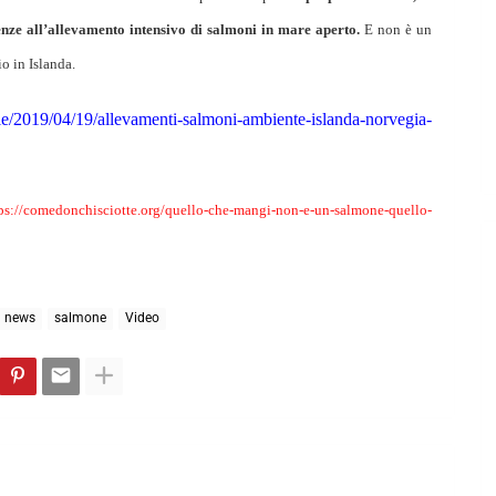
cenze all’allevamento intensivo di salmoni in mare aperto.
E non è un
o in Islanda.
ticle/2019/04/19/allevamenti-salmoni-ambiente-islanda-norvegia-
ps://comedonchisciotte.org/quello-che-mangi-non-e-un-salmone-quello-
news
salmone
Video