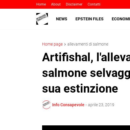
Home
About
Disclaimer
Contatti
NEWS
EPSTEIN FILES
ECONOMI
Home page
allevamenti di salmone
Artifishal, l'all
salmone selvaggio
sua estinzione
Info Consapevole
-
aprile 23, 2019