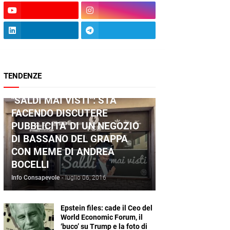
TENDENZE
ANDREA BOCELLI
"SALDI MAI VISTI": STA
FACENDO DISCUTERE
PUBBLICITA' DI UN NEGOZIO
DI BASSANO DEL GRAPPA
CON MEME DI ANDREA
BOCELLI
Info Consapevole
-
luglio 06, 2016
Epstein files: cade il Ceo del
World Economic Forum, il
‘buco’ su Trump e la foto di