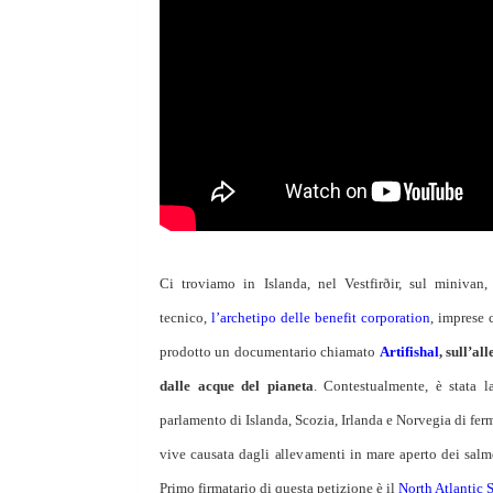
Ci troviamo in Islanda, nel Vestfirðir, sul minivan
tecnico,
l’archetipo delle benefit corporation
, imprese 
prodotto un documentario chiamato
Artifishal
, sull’a
dalle acque del pianeta
. Contestualmente, è stata 
parlamento di Islanda, Scozia, Irlanda e Norvegia di ferm
vive causata dagli allevamenti in mare aperto dei sal
Primo firmatario di questa petizione è il
North Atlantic