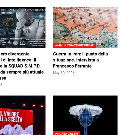
AMMINISTRAZIONE TRUMP
iero divergente
Guerra in Iran: il punto della
i di intelligence: il
situazione. Intervista a
della SQUAD S.M.P.D.
Francesco Ferrante
ida sempre più attuale
May 10, 2026
ssa
26
ANDREA CRESPI