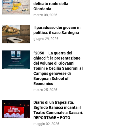
delicato ruolo della
Giordania
marzo 08, 2026
Il paradosso dei giovani in
politica: il caso Sardegna
giugno 29, 2026
“2050 – La guerra dei
ghiacci”: la presentazione
del volume di Giovanni
Tonini e Cecilia Sandroni al
Campus genovese di
European School of
Economics
marzo 25, 2026
Diario di un trapezista,
Sigfrido Ranucci incanta il
Teatro Comunale a Sassari:
REPORTAGE + FOTO
maggio 02, 2026