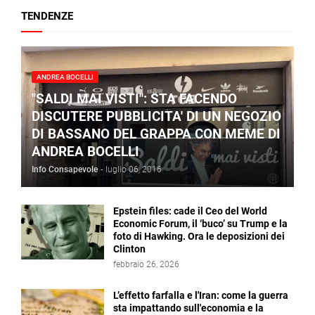
TENDENZE
ANDREA BOCELLI
"SALDI MAI VISTI": STA FACENDO
DISCUTERE PUBBLICITA' DI UN NEGOZIO
DI BASSANO DEL GRAPPA CON MEME DI
ANDREA BOCELLI
Info Consapevole
-
luglio 06, 2016
Epstein files: cade il Ceo del World
Economic Forum, il ‘buco’ su Trump e la
foto di Hawking. Ora le deposizioni dei
Clinton
febbraio 26, 2026
L’effetto farfalla e l'Iran: come la guerra
sta impattando sull'economia e la