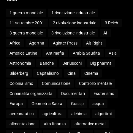
1 guerra mondiale
1 rivoluzione industriale
11 settembre 2001
2 rivoluzione industriale
3 Reich
3 guerra mondiale
3 rivoluzione industriale
AI
Africa
Agartha
Aginter Press
Alt-Right
America Latina
Antimafia
Arabia Saudita
Asia
Astronomia
Banche
Berlusconi
Big pharma
Bilderberg
Capitalismo
Cina
Cinema
Colonialismo
Comunicazione
Controllo mentale
Criminalità organizzata
Documentari
Esoterismo
Europa
Geometria Sacra
Gossip
acqua
aereonautica
agricoltura
alchimia
algoritmi
alimentazione
alta finanza
alternative metal