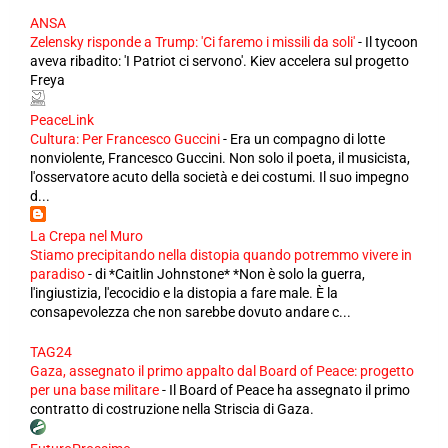
ANSA
Zelensky risponde a Trump: 'Ci faremo i missili da soli'
-
Il tycoon
aveva ribadito: 'I Patriot ci servono'. Kiev accelera sul progetto
Freya
PeaceLink
Cultura: Per Francesco Guccini
-
Era un compagno di lotte
nonviolente, Francesco Guccini. Non solo il poeta, il musicista,
l'osservatore acuto della società e dei costumi. Il suo impegno
d...
La Crepa nel Muro
Stiamo precipitando nella distopia quando potremmo vivere in
paradiso
-
di *Caitlin Johnstone* *Non è solo la guerra,
l'ingiustizia, l'ecocidio e la distopia a fare male. È la
consapevolezza che non sarebbe dovuto andare c...
TAG24
Gaza, assegnato il primo appalto dal Board of Peace: progetto
per una base militare
-
Il Board of Peace ha assegnato il primo
contratto di costruzione nella Striscia di Gaza.