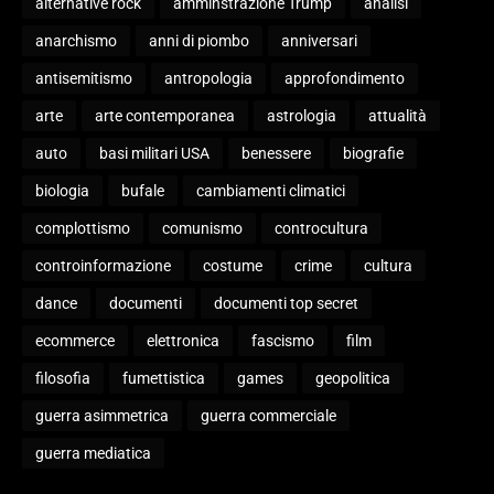
alternative rock
amminstrazione Trump
analisi
anarchismo
anni di piombo
anniversari
antisemitismo
antropologia
approfondimento
arte
arte contemporanea
astrologia
attualità
auto
basi militari USA
benessere
biografie
biologia
bufale
cambiamenti climatici
complottismo
comunismo
controcultura
controinformazione
costume
crime
cultura
dance
documenti
documenti top secret
ecommerce
elettronica
fascismo
film
filosofia
fumettistica
games
geopolitica
guerra asimmetrica
guerra commerciale
guerra mediatica