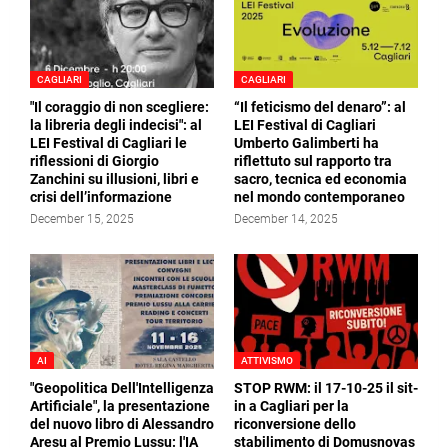
CAGLIARI
CAGLIARI
"Il coraggio di non scegliere:
“Il feticismo del denaro”: al
la libreria degli indecisi": al
LEI Festival di Cagliari
LEI Festival di Cagliari le
Umberto Galimberti ha
riflessioni di Giorgio
riflettuto sul rapporto tra
Zanchini su illusioni, libri e
sacro, tecnica ed economia
crisi dell’informazione
nel mondo contemporaneo
December 15, 2025
December 14, 2025
AI
ATTIVISMO
"Geopolitica Dell'Intelligenza
STOP RWM: il 17-10-25 il sit-
Artificiale", la presentazione
in a Cagliari per la
del nuovo libro di Alessandro
riconversione dello
Aresu al Premio Lussu: l'IA
stabilimento di Domusnovas