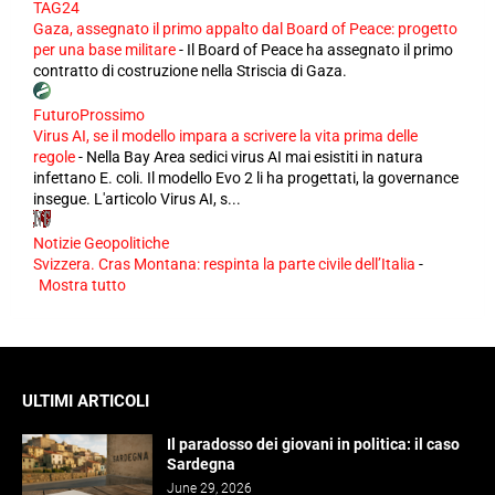
TAG24
Gaza, assegnato il primo appalto dal Board of Peace: progetto
per una base militare
-
Il Board of Peace ha assegnato il primo
contratto di costruzione nella Striscia di Gaza.
FuturoProssimo
Virus AI, se il modello impara a scrivere la vita prima delle
regole
-
Nella Bay Area sedici virus AI mai esistiti in natura
infettano E. coli. Il modello Evo 2 li ha progettati, la governance
insegue. L'articolo Virus AI, s...
Notizie Geopolitiche
Svizzera. Cras Montana: respinta la parte civile dell’Italia
-
Mostra tutto
ULTIMI ARTICOLI
Il paradosso dei giovani in politica: il caso
Sardegna
June 29, 2026