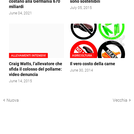
costano alla Germania 670
sono sostenibili
miliardi
July 05, 2015
June 04, 2021
ALLEVAMENTI INTENSIVI
AGRICOLTURA
Craig Watts, l’allevatore che
Il vero costo della carne
sfida il colosso del pollame:
June 30, 2014
video denuncia
June 14, 2015
Nuova
Vecchia