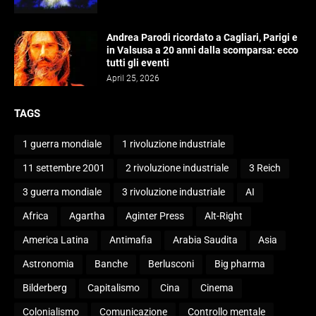
Andrea Parodi ricordato a Cagliari, Parigi e
in Valsusa a 20 anni dalla scomparsa: ecco
tutti gli eventi
April 25, 2026
TAGS
1 guerra mondiale
1 rivoluzione industriale
11 settembre 2001
2 rivoluzione industriale
3 Reich
3 guerra mondiale
3 rivoluzione industriale
AI
Africa
Agartha
Aginter Press
Alt-Right
America Latina
Antimafia
Arabia Saudita
Asia
Astronomia
Banche
Berlusconi
Big pharma
Bilderberg
Capitalismo
Cina
Cinema
Colonialismo
Comunicazione
Controllo mentale