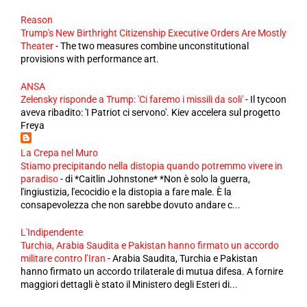
Reason
Trump's New Birthright Citizenship Executive Orders Are Mostly
Theater
-
The two measures combine unconstitutional
provisions with performance art.
ANSA
Zelensky risponde a Trump: 'Ci faremo i missili da soli'
-
Il tycoon
aveva ribadito: 'I Patriot ci servono'. Kiev accelera sul progetto
Freya
La Crepa nel Muro
Stiamo precipitando nella distopia quando potremmo vivere in
paradiso
-
di *Caitlin Johnstone* *Non è solo la guerra,
l'ingiustizia, l'ecocidio e la distopia a fare male. È la
consapevolezza che non sarebbe dovuto andare c...
L'Indipendente
Turchia, Arabia Saudita e Pakistan hanno firmato un accordo
militare contro l’Iran
-
Arabia Saudita, Turchia e Pakistan
hanno firmato un accordo trilaterale di mutua difesa. A fornire
maggiori dettagli è stato il Ministero degli Esteri di...