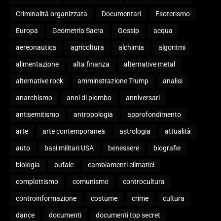
Criminalità organizzata
Documentari
Esoterismo
Europa
Geometria Sacra
Gossip
acqua
aereonautica
agricoltura
alchimia
algoritmi
alimentazione
alta finanza
alternative metal
alternative rock
amminstrazione Trump
analisi
anarchismo
anni di piombo
anniversari
antisemitismo
antropologia
approfondimento
arte
arte contemporanea
astrologia
attualità
auto
basi militari USA
benessere
biografie
biologia
bufale
cambiamenti climatici
complottismo
comunismo
controcultura
controinformazione
costume
crime
cultura
dance
documenti
documenti top secret