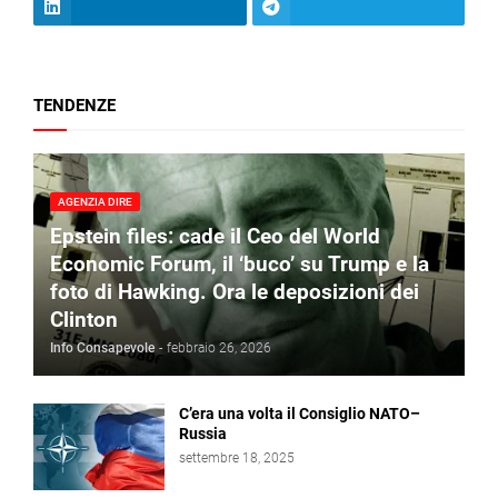
TENDENZE
AGENZIA DIRE
Epstein files: cade il Ceo del World
Economic Forum, il ‘buco’ su Trump e la
foto di Hawking. Ora le deposizioni dei
Clinton
Info Consapevole
-
febbraio 26, 2026
C’era una volta il Consiglio NATO–
Russia
settembre 18, 2025