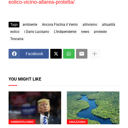
eolico-vicino-allarea-protetta/
Tags
ambiente
Ancora Fischia il Vento
attivismo
attualità
eolico
i Dario Lucisano
L'Indipendente
news
proteste
Toscana
Facebook
YOU MIGHT LIKE
AMBIENTALISMO
AMAZZONIA