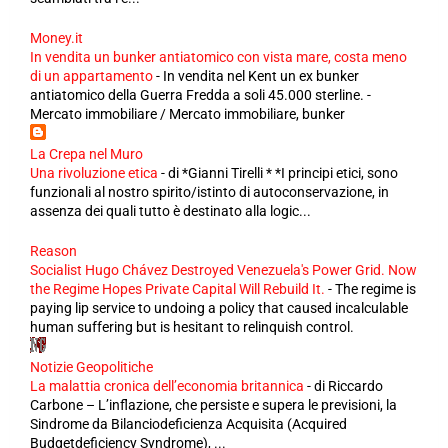
Money.it
In vendita un bunker antiatomico con vista mare, costa meno
di un appartamento
-
In vendita nel Kent un ex bunker
antiatomico della Guerra Fredda a soli 45.000 sterline. -
Mercato immobiliare / Mercato immobiliare, bunker
La Crepa nel Muro
Una rivoluzione etica
-
di *Gianni Tirelli * *I principi etici, sono
funzionali al nostro spirito/istinto di autoconservazione, in
assenza dei quali tutto è destinato alla logic...
Reason
Socialist Hugo Chávez Destroyed Venezuela's Power Grid. Now
the Regime Hopes Private Capital Will Rebuild It.
-
The regime is
paying lip service to undoing a policy that caused incalculable
human suffering but is hesitant to relinquish control.
Notizie Geopolitiche
La malattia cronica dell’economia britannica
-
di Riccardo
Carbone – L’inflazione, che persiste e supera le previsioni, la
Sindrome da Bilanciodeficienza Acquisita (Acquired
Budgetdeficiency Syndrome), ...