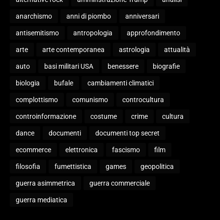
anarchismo
anni di piombo
anniversari
antisemitismo
antropologia
approfondimento
arte
arte contemporanea
astrologia
attualità
auto
basi militari USA
benessere
biografie
biologia
bufale
cambiamenti climatici
complottismo
comunismo
controcultura
controinformazione
costume
crime
cultura
dance
documenti
documenti top secret
ecommerce
elettronica
fascismo
film
filosofia
fumettistica
games
geopolitica
guerra asimmetrica
guerra commerciale
guerra mediatica