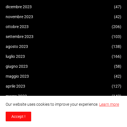
dicembre 2023
(47)
novembre 2023
(42)
ottobre 2023
(206)
settembre 2023
(103)
agosto 2023
(138)
luglio 2023
(166)
giugno 2023
(58)
maggio 2023
(42)
aprile 2023
(127)
marzo 2023
(143)
Our website uses cookies to improve your experience.
Learn more
febbraio 2023
(59)
gennaio 2023
(34)
Accept !
dicembre 2022
(32)