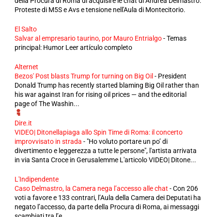
della Procura di Roma di acquisire le chat di Andrea Delmastro.
Proteste di M5S e Avs e tensione nell'Aula di Montecitorio.
El Salto
Salvar al empresario taurino, por Mauro Entrialgo
-
Temas
principal: Humor Leer artículo completo
Alternet
Bezos' Post blasts Trump for turning on Big Oil
-
President
Donald Trump has recently started blaming Big Oil rather than
his war against Iran for rising oil prices — and the editorial
page of The Washin...
Dire.it
VIDEO| Ditonellapiaga allo Spin Time di Roma: il concerto
improvvisato in strada
-
"Ho voluto portare un po’ di
divertimento e leggerezza a tutte le persone", l'artista arrivata
in via Santa Croce in Gerusalemme L'articolo VIDEO| Ditone...
L'Indipendente
Caso Delmastro, la Camera nega l’accesso alle chat
-
Con 206
voti a favore e 133 contrari, l’Aula della Camera dei Deputati ha
negato l’accesso, da parte della Procura di Roma, ai messaggi
scambiati tra l’e...