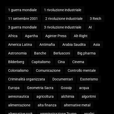
1 guerra mondiale
1 rivoluzione industriale
11 settembre 2001
2 rivoluzione industriale
3 Reich
3 guerra mondiale
3 rivoluzione industriale
AI
Africa
Agartha
Aginter Press
Alt-Right
America Latina
Antimafia
Arabia Saudita
Asia
Astronomia
Banche
Berlusconi
Big pharma
Bilderberg
Capitalismo
Cina
Cinema
Colonialismo
Comunicazione
Controllo mentale
Criminalità organizzata
Documentari
Esoterismo
Europa
Geometria Sacra
Gossip
acqua
aereonautica
agricoltura
alchimia
algoritmi
alimentazione
alta finanza
alternative metal
alternative rock
amminstrazione Trump
analisi