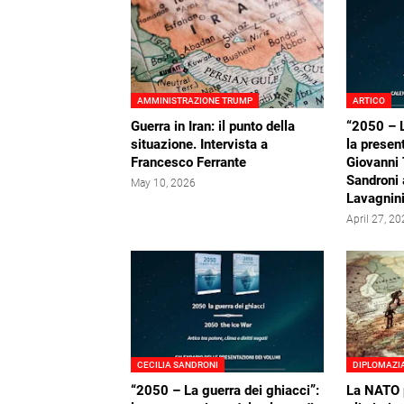
AMMINISTRAZIONE TRUMP
ARTICO
Guerra in Iran: il punto della
“2050 – L
situazione. Intervista a
la presen
Francesco Ferrante
Giovanni 
Sandroni 
May 10, 2026
Lavagnini
April 27, 2
CECILIA SANDRONI
DIPLOMAZI
“2050 – La guerra dei ghiacci”:
La NATO 