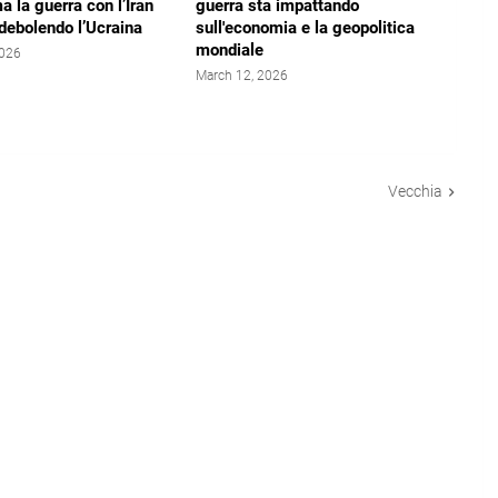
ma la guerra con l’Iran
guerra sta impattando
ndebolendo l’Ucraina
sull'economia e la geopolitica
mondiale
2026
March 12, 2026
Vecchia