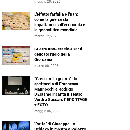
maggio 28, 2026
L’effetto farfalla e l'Iran:
come la guerra sta
impattando sull'economia e
la geopolitica mondiale
marzo 12, 2026
Guerra Iran-Israele-Usa: Il
delicato ruolo della
Giordania
marzo 08, 2026
“Crescere la guerra”: lo
spettacolo di Francesca
Mannocchi e Rodrigo
D'Erasmo incanta il Teatro
Verdi a Sassari. REPORTAGE
+ FOTO
maggio 06, 2026
"Rotta" di Giuseppe Lo
Schiavo in mostra a Palazzo