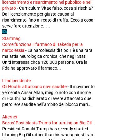
licenziamento e risarcimento nel pubblico e nel
privato
-
Curriculum Vitae falso, cosa si rischia?
Dal licenziamento per giusta causa al
risarcimento, fino al reato di truffa. Ecco a cosa
serve fare attenzione. -...
Startmag
Come funziona il farmaco di Takeda per la
narcolessia
-
La narcolessia di tipo 1 è una rara
malattia neurologica cronica, che negli Stati
Uniti interessa circa 120.000 persone. Ora la
Fda ha approvato il farmaco...
L'Indipendente
Gli Houthi attaccano navi saudite
-
Il movimento
yemenita Ansar Allah, meglio noto con il nome
di Houthi, ha dichiarato di avere attaccato due
petroliere saudite nell’ambito del blocco mari...
Alternet
Bezos' Post blasts Trump for turning on Big Oil
-
President Donald Trump has recently started
blaming Big Oil rather than his war against Iran