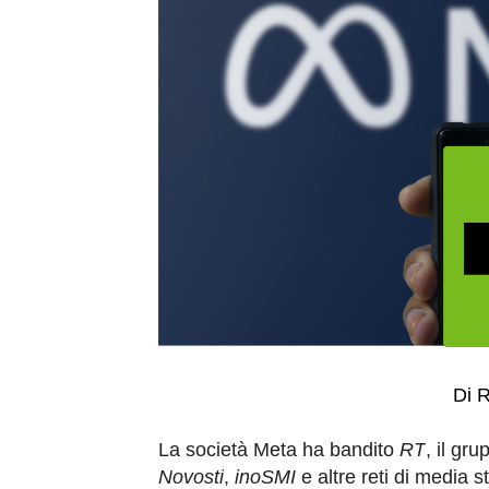
D
i 
La società Meta ha bandito
RT
, il gr
Novosti
,
inoSMI
e altre reti di media st