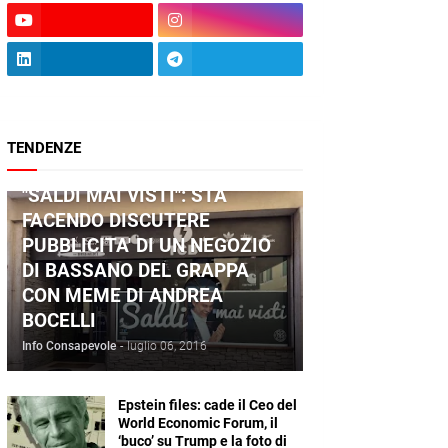
TENDENZE
ANDREA BOCELLI
"SALDI MAI VISTI": STA
FACENDO DISCUTERE
PUBBLICITA' DI UN NEGOZIO
DI BASSANO DEL GRAPPA
CON MEME DI ANDREA
BOCELLI
Info Consapevole
-
luglio 06, 2016
Epstein files: cade il Ceo del
World Economic Forum, il
‘buco’ su Trump e la foto di