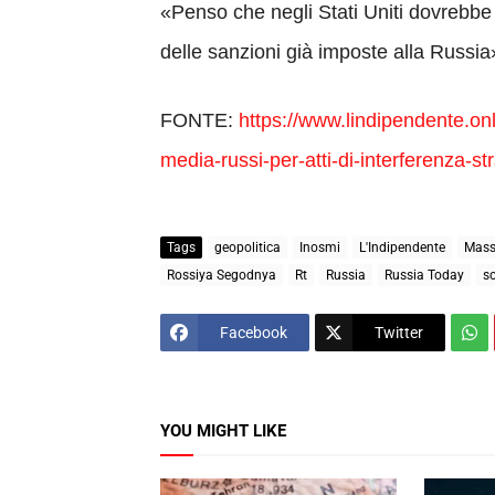
«Penso che negli Stati Uniti dovrebbe
delle sanzioni già imposte alla Russia
FONTE:
https://www.lindipendente.o
media-russi-per-atti-di-interferenza-st
Tags
geopolitica
Inosmi
L'Indipendente
Mass
Rossiya Segodnya
Rt
Russia
Russia Today
so
Facebook
Twitter
YOU MIGHT LIKE