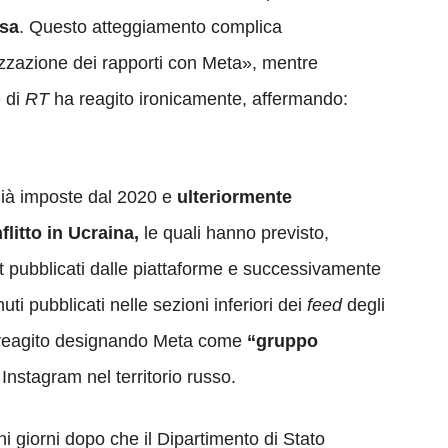
ssa
. Questo atteggiamento complica
izzazione dei rapporti con Meta», mentre
e di
RT
ha reagito ironicamente, affermando:
 già imposte dal 2020 e
ulteriormente
litto in Ucraina,
le quali hanno previsto,
ost pubblicati dalle piattaforme e successivamente
ti pubblicati nelle sezioni inferiori dei
feed
degli
a reagito designando Meta come
“gruppo
stagram nel territorio russo.
hi giorni dopo che il Dipartimento di Stato