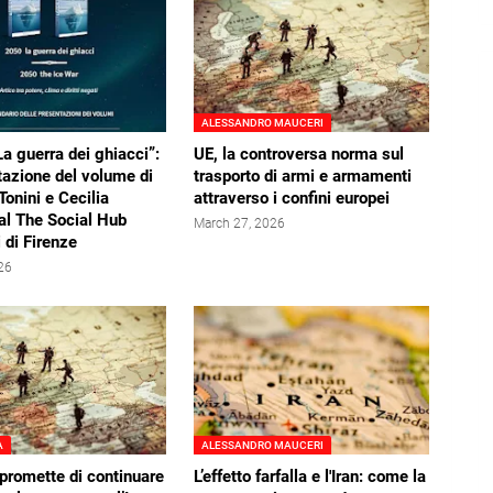
ALESSANDRO MAUCERI
a guerra dei ghiacci”:
UE, la controversa norma sul
tazione del volume di
trasporto di armi e armamenti
Tonini e Cecilia
attraverso i confini europei
al The Social Hub
March 27, 2026
 di Firenze
026
A
ALESSANDRO MAUCERI
promette di continuare
L’effetto farfalla e l'Iran: come la