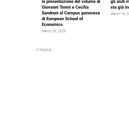
la presentazione del volume di
gli aiuti 
Giovanni Tonini e Cecilia
sta già i
Sandroni al Campus genovese
March 16, 
di European School of
Economics
March 25, 2026
Nuova