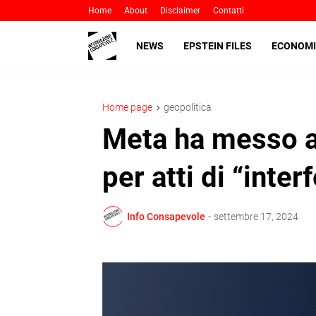
Home
About
Disclaimer
Contatti
NEWS
EPSTEIN FILES
ECONOMI
Home page
geopolitica
Meta ha messo a
per atti di “inter
Info Consapevole
-
settembre 17, 2024