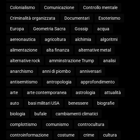
Colonialismo
Comunicazione
Controllo mentale
Criminalità organizzata
Documentari
Esoterismo
Europa
Geometria Sacra
Gossip
acqua
aereonautica
agricoltura
alchimia
algoritmi
alimentazione
alta finanza
alternative metal
alternative rock
amminstrazione Trump
analisi
anarchismo
anni di piombo
anniversari
antisemitismo
antropologia
approfondimento
arte
arte contemporanea
astrologia
attualità
auto
basi militari USA
benessere
biografie
biologia
bufale
cambiamenti climatici
complottismo
comunismo
controcultura
controinformazione
costume
crime
cultura