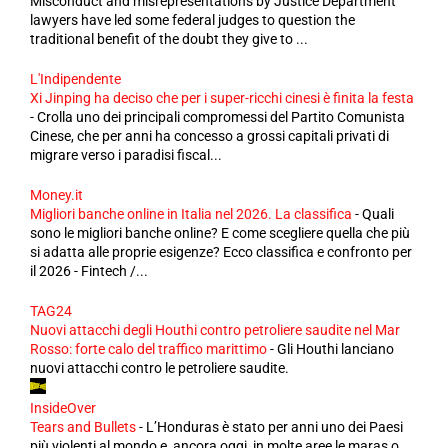
Misconduct and misrepresentations by Justice Department
lawyers have led some federal judges to question the
traditional benefit of the doubt they give to ...
L'Indipendente
Xi Jinping ha deciso che per i super-ricchi cinesi è finita la festa
-
Crolla uno dei principali compromessi del Partito Comunista
Cinese, che per anni ha concesso a grossi capitali privati di
migrare verso i paradisi fiscal...
Money.it
Migliori banche online in Italia nel 2026. La classifica
-
Quali
sono le migliori banche online? E come scegliere quella che più
si adatta alle proprie esigenze? Ecco classifica e confronto per
il 2026 - Fintech /...
TAG24
Nuovi attacchi degli Houthi contro petroliere saudite nel Mar
Rosso: forte calo del traffico marittimo
-
Gli Houthi lanciano
nuovi attacchi contro le petroliere saudite.
InsideOver
Tears and Bullets
-
L’Honduras è stato per anni uno dei Paesi
più violenti al mondo e, ancora oggi, in molte aree le maras o