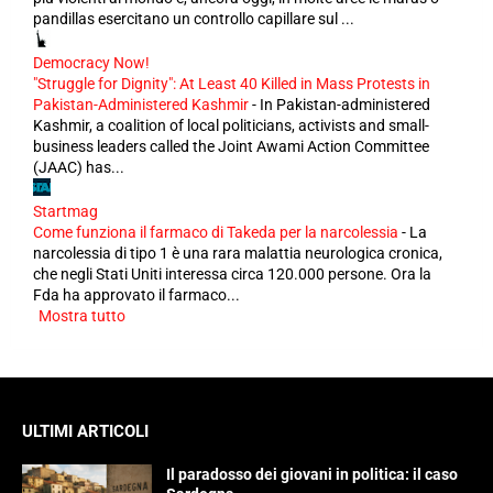
pandillas esercitano un controllo capillare sul ...
Democracy Now!
"Struggle for Dignity": At Least 40 Killed in Mass Protests in
Pakistan-Administered Kashmir
-
In Pakistan-administered
Kashmir, a coalition of local politicians, activists and small-
business leaders called the Joint Awami Action Committee
(JAAC) has...
Startmag
Come funziona il farmaco di Takeda per la narcolessia
-
La
narcolessia di tipo 1 è una rara malattia neurologica cronica,
che negli Stati Uniti interessa circa 120.000 persone. Ora la
Fda ha approvato il farmaco...
Mostra tutto
ULTIMI ARTICOLI
Il paradosso dei giovani in politica: il caso