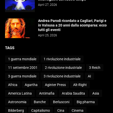
April 27, 2026
Andrea Parodi ricordato a Cagliari, Parigi e
in Valsusa a 20 anni dalla scomparsa: ecco
tutti gli eventi
April 25, 2026
TAGS
1 guerra mondiale
1 rivoluzione industriale
11 settembre 2001
2 rivoluzione industriale
3 Reich
3 guerra mondiale
3 rivoluzione industriale
AI
Africa
Agartha
Aginter Press
Alt-Right
America Latina
Antimafia
Arabia Saudita
Asia
Astronomia
Banche
Berlusconi
Big pharma
Bilderberg
Capitalismo
Cina
Cinema