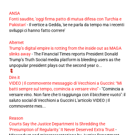
ANSA
Fonti saudite, 'oggi firma patto di mutua difesa con Turchia e
Pakistan'
-
Il vertice a Gedda, 'se ne parla da tempo ma i recenti
sviluppi ci hanno fatto correre'
Alternet
Trump’s digital empire is rotting from the inside out as MAGA
slinks away
-
The Financial Times reports President Donald
Trump’s Truth Social media platform is bleeding users as the
unpopular president plays out the second year o...
Dire.it
VIDEO | Il commovente messaggio di Vecchioni a Guccini: “Mi
batti sempre sul tempo, comincia a versare vino”
-
"Comincia a
versare vino. Non fare che ti raggiunga con il bicchiere vuoto": il
saluto social di Vecchioni a Guccini L'articolo VIDEO | Il
commovente mes...
Reason
Courts Say the Justice Department Is Shredding the
'Presumption of Regularity.' It Never Deserved Extra Trust
-