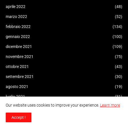
aprile 2022
(48)
marzo 2022
(52)
febbraio 2022
(134)
gennaio 2022
(100)
dicembre 2021
(109)
novembre 2021
(75)
ottobre 2021
(43)
settembre 2021
(30)
agosto 2021
(19)
luglio 2021
(31)
Our website uses cookies to improve your experience.
Learn more
giugno 2021
(161)
maggio 2021
(161)
Accept !
aprile 2021
(102)