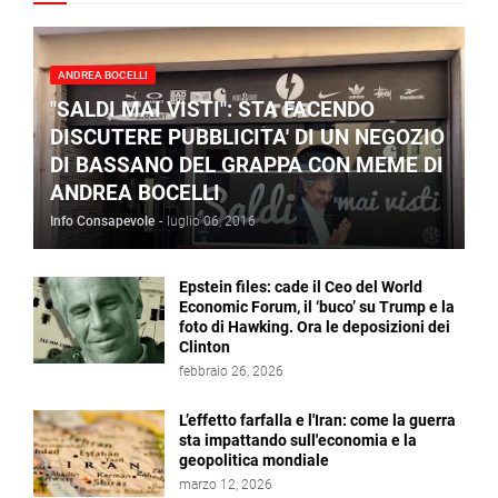
ANDREA BOCELLI
"SALDI MAI VISTI": STA FACENDO
DISCUTERE PUBBLICITA' DI UN NEGOZIO
DI BASSANO DEL GRAPPA CON MEME DI
ANDREA BOCELLI
Info Consapevole
-
luglio 06, 2016
Epstein files: cade il Ceo del World
Economic Forum, il ‘buco’ su Trump e la
foto di Hawking. Ora le deposizioni dei
Clinton
febbraio 26, 2026
L’effetto farfalla e l'Iran: come la guerra
sta impattando sull'economia e la
geopolitica mondiale
marzo 12, 2026