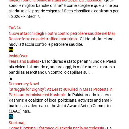
Migliori banche online in Italia nel 2026. La classifica
-
Quali
sono le migliori banche online? E come scegliere quella che più
si adatta alle proprie esigenze? Ecco classifica e confronto per
il 2026 - Fintech /...
TAG24
Nuovi attacchi degli Houthi contro petroliere saudite nel Mar
Rosso: forte calo del traffico marittimo
-
Gli Houthi lanciano
nuovi attacchi contro le petroliere saudite.
InsideOver
Tears and Bullets
-
L’Honduras è stato per anni uno dei Paesi
più violenti al mondo e, ancora oggi, in molte aree le maras o
pandillas esercitano un controllo capillare sul ...
Democracy Now!
"Struggle for Dignity": At Least 40 Killed in Mass Protests in
Pakistan-Administered Kashmir
-
In Pakistan-administered
Kashmir, a coalition of local politicians, activists and small-
business leaders called the Joint Awami Action Committee
(JAAC) has...
Startmag
Come funziona il farmaco di Takeda per la narcolessia
-
La