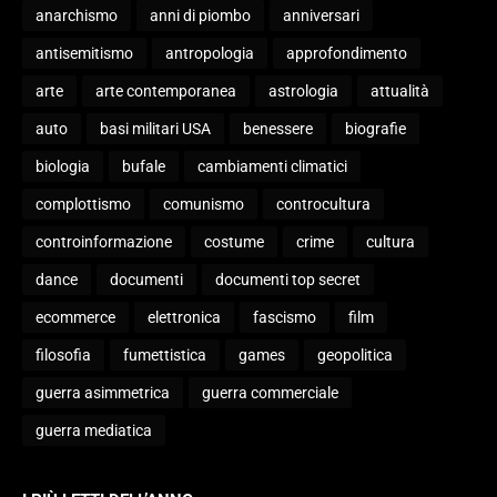
anarchismo
anni di piombo
anniversari
antisemitismo
antropologia
approfondimento
arte
arte contemporanea
astrologia
attualità
auto
basi militari USA
benessere
biografie
biologia
bufale
cambiamenti climatici
complottismo
comunismo
controcultura
controinformazione
costume
crime
cultura
dance
documenti
documenti top secret
ecommerce
elettronica
fascismo
film
filosofia
fumettistica
games
geopolitica
guerra asimmetrica
guerra commerciale
guerra mediatica