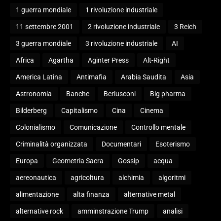
1 guerra mondiale
1 rivoluzione industriale
11 settembre 2001
2 rivoluzione industriale
3 Reich
3 guerra mondiale
3 rivoluzione industriale
AI
Africa
Agartha
Aginter Press
Alt-Right
America Latina
Antimafia
Arabia Saudita
Asia
Astronomia
Banche
Berlusconi
Big pharma
Bilderberg
Capitalismo
Cina
Cinema
Colonialismo
Comunicazione
Controllo mentale
Criminalità organizzata
Documentari
Esoterismo
Europa
Geometria Sacra
Gossip
acqua
aereonautica
agricoltura
alchimia
algoritmi
alimentazione
alta finanza
alternative metal
alternative rock
amminstrazione Trump
analisi