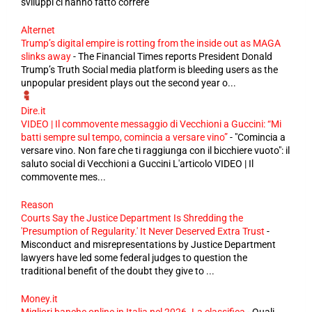
sviluppi ci hanno fatto correre'
Alternet
Trump’s digital empire is rotting from the inside out as MAGA
slinks away
-
The Financial Times reports President Donald
Trump’s Truth Social media platform is bleeding users as the
unpopular president plays out the second year o...
Dire.it
VIDEO | Il commovente messaggio di Vecchioni a Guccini: “Mi
batti sempre sul tempo, comincia a versare vino”
-
"Comincia a
versare vino. Non fare che ti raggiunga con il bicchiere vuoto": il
saluto social di Vecchioni a Guccini L'articolo VIDEO | Il
commovente mes...
Reason
Courts Say the Justice Department Is Shredding the
'Presumption of Regularity.' It Never Deserved Extra Trust
-
Misconduct and misrepresentations by Justice Department
lawyers have led some federal judges to question the
traditional benefit of the doubt they give to ...
Money.it