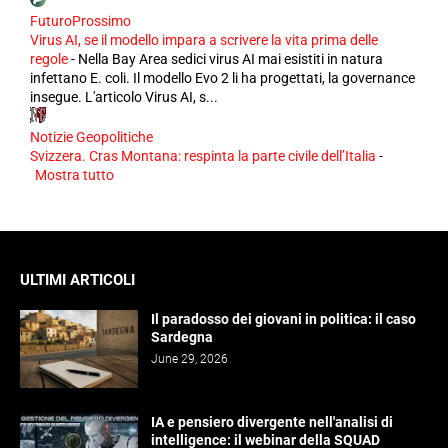
FuturoProssimo
Virus AI, se il modello impara a scrivere la vita prima delle
regole
-
Nella Bay Area sedici virus AI mai esistiti in natura
infettano E. coli. Il modello Evo 2 li ha progettati, la governance
insegue. L'articolo Virus AI, s...
Notizie Geopolitiche
Svizzera. Cras Montana: respinta la parte civile dell’Italia
-
Mostra tutto
ULTIMI ARTICOLI
Il paradosso dei giovani in politica: il caso
Sardegna
June 29, 2026
IA e pensiero divergente nell'analisi di
intelligence: il webinar della SQUAD