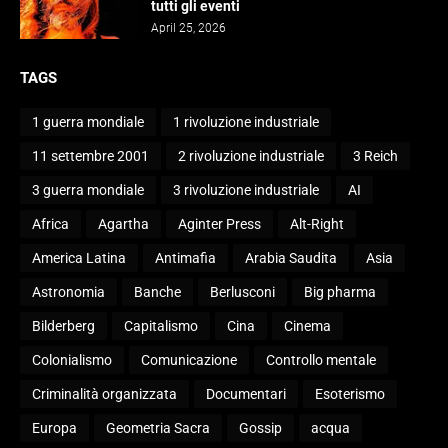
tutti gli eventi
April 25, 2026
TAGS
1 guerra mondiale
1 rivoluzione industriale
11 settembre 2001
2 rivoluzione industriale
3 Reich
3 guerra mondiale
3 rivoluzione industriale
AI
Africa
Agartha
Aginter Press
Alt-Right
America Latina
Antimafia
Arabia Saudita
Asia
Astronomia
Banche
Berlusconi
Big pharma
Bilderberg
Capitalismo
Cina
Cinema
Colonialismo
Comunicazione
Controllo mentale
Criminalità organizzata
Documentari
Esoterismo
Europa
Geometria Sacra
Gossip
acqua