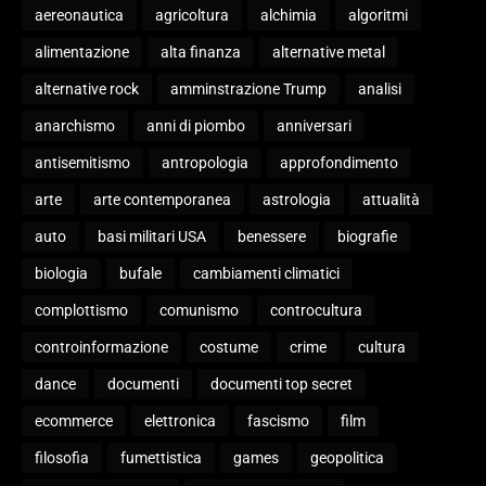
aereonautica
agricoltura
alchimia
algoritmi
alimentazione
alta finanza
alternative metal
alternative rock
amminstrazione Trump
analisi
anarchismo
anni di piombo
anniversari
antisemitismo
antropologia
approfondimento
arte
arte contemporanea
astrologia
attualità
auto
basi militari USA
benessere
biografie
biologia
bufale
cambiamenti climatici
complottismo
comunismo
controcultura
controinformazione
costume
crime
cultura
dance
documenti
documenti top secret
ecommerce
elettronica
fascismo
film
filosofia
fumettistica
games
geopolitica