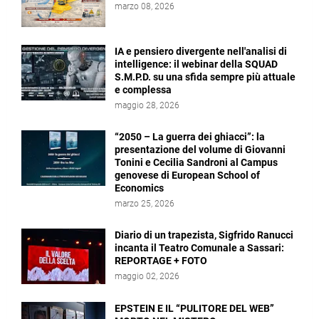
marzo 08, 2026
IA e pensiero divergente nell'analisi di
intelligence: il webinar della SQUAD
S.M.P.D. su una sfida sempre più attuale
e complessa
maggio 28, 2026
“2050 – La guerra dei ghiacci”: la
presentazione del volume di Giovanni
Tonini e Cecilia Sandroni al Campus
genovese di European School of
Economics
marzo 25, 2026
Diario di un trapezista, Sigfrido Ranucci
incanta il Teatro Comunale a Sassari:
REPORTAGE + FOTO
maggio 02, 2026
EPSTEIN E IL “PULITORE DEL WEB”