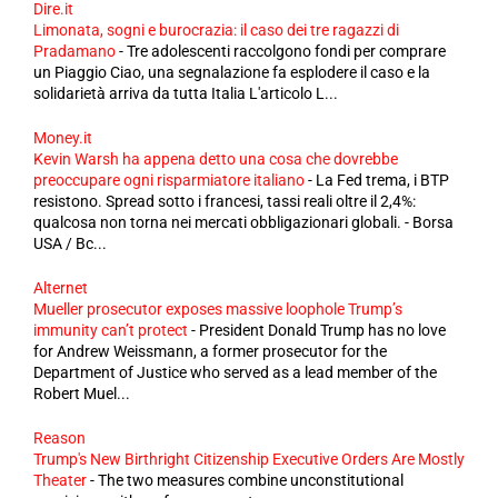
Dire.it
Limonata, sogni e burocrazia: il caso dei tre ragazzi di
Pradamano
-
Tre adolescenti raccolgono fondi per comprare
un Piaggio Ciao, una segnalazione fa esplodere il caso e la
solidarietà arriva da tutta Italia L'articolo L...
Money.it
Kevin Warsh ha appena detto una cosa che dovrebbe
preoccupare ogni risparmiatore italiano
-
La Fed trema, i BTP
resistono. Spread sotto i francesi, tassi reali oltre il 2,4%:
qualcosa non torna nei mercati obbligazionari globali. - Borsa
USA / Bc...
Alternet
Mueller prosecutor exposes massive loophole Trump’s
immunity can’t protect
-
President Donald Trump has no love
for Andrew Weissmann, a former prosecutor for the
Department of Justice who served as a lead member of the
Robert Muel...
Reason
Trump's New Birthright Citizenship Executive Orders Are Mostly
Theater
-
The two measures combine unconstitutional