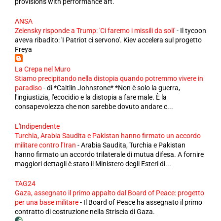
provisions with performance art.
ANSA
Zelensky risponde a Trump: 'Ci faremo i missili da soli'
-
Il tycoon
aveva ribadito: 'I Patriot ci servono'. Kiev accelera sul progetto
Freya
La Crepa nel Muro
Stiamo precipitando nella distopia quando potremmo vivere in
paradiso
-
di *Caitlin Johnstone* *Non è solo la guerra,
l'ingiustizia, l'ecocidio e la distopia a fare male. È la
consapevolezza che non sarebbe dovuto andare c...
L'Indipendente
Turchia, Arabia Saudita e Pakistan hanno firmato un accordo
militare contro l’Iran
-
Arabia Saudita, Turchia e Pakistan
hanno firmato un accordo trilaterale di mutua difesa. A fornire
maggiori dettagli è stato il Ministero degli Esteri di...
TAG24
Gaza, assegnato il primo appalto dal Board of Peace: progetto
per una base militare
-
Il Board of Peace ha assegnato il primo
contratto di costruzione nella Striscia di Gaza.