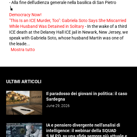
-
Alla fine dell'udienza generale nella basilica di San Pietro
Democracy Now!
"This Is an ICE Murder, Too": Gabriela Soto Says She Miscarried
While Husband Was Detained in Solitary
-
In the wake of a third
ICE death at the Delaney Hall ICE jail in Newark, New Jersey, we
speak with Gabriela Soto, whose husband Martín was one of
the leade...
Mostra tutto
ULTIMI ARTICOLI
Il paradosso dei giovani in politica: il caso
Sardegna
June 29, 2026
IA e pensiero divergente nell'analisi di
intelligence: il webinar della SQUAD
S.M.P.D. su una sfida sempre più attuale e