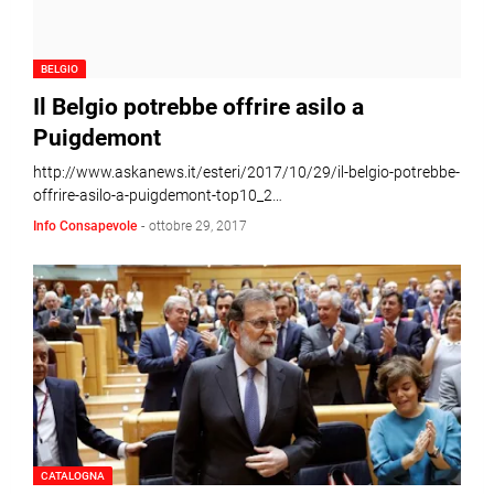
BELGIO
Il Belgio potrebbe offrire asilo a
Puigdemont
http://www.askanews.it/esteri/2017/10/29/il-belgio-potrebbe-
offrire-asilo-a-puigdemont-top10_2…
Info Consapevole
-
ottobre 29, 2017
CATALOGNA