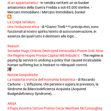
di un appartamento
-
In vendita nel Kent un ex bunker
antiatomico della Guerra Fredda a soli 45.000 sterline. -
Mercato immobiliare / Mercato immobiliare, bunker
La Crepa nel Muro
Una rivoluzione etica
-
di *Gianni Tirelli * *I principi etici, sono
funzionali al nostro spirito/istinto di autoconservazione, in
assenza dei quali tutto è destinato alla logic...
Reason
Socialist Hugo Chávez Destroyed Venezuela's Power Grid. Now
the Regime Hopes Private Capital Will Rebuild It.
-
The regime is
paying lip service to undoing a policy that caused incalculable
human suffering but is hesitant to relinquish control.
Notizie Geopolitiche
La malattia cronica dell’economia britannica
-
di Riccardo
Carbone – L’inflazione, che persiste e supera le previsioni, la
Sindrome da Bilanciodeficienza Acquisita (Acquired
Budgetdeficiency Syndrome), ...
ANSA
Il Papa incontra l'attore Premio Oscar Matthew McConaughey