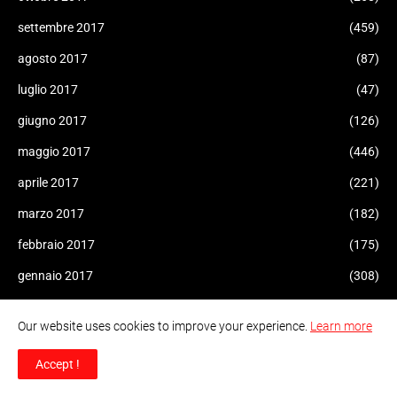
settembre 2017
(459)
agosto 2017
(87)
luglio 2017
(47)
giugno 2017
(126)
maggio 2017
(446)
aprile 2017
(221)
marzo 2017
(182)
febbraio 2017
(175)
gennaio 2017
(308)
dicembre 2016
(207)
Our website uses cookies to improve your experience.
Learn more
novembre 2016
(227)
Accept !
ottobre 2016
(165)