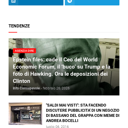
TENDENZE
AGENZIA DIRE
Epstein files: cade il Ceo del World
Economic Forum, il ‘buco’ su Trump e la
foto di Hawking. Ora le deposizioni dei
Clinton
Info Consapevole
-
febbraio 26, 2026
"SALDI MAI VISTI": STA FACENDO
DISCUTERE PUBBLICITA' DI UN NEGOZIO
DI BASSANO DEL GRAPPA CON MEME DI
ANDREA BOCELLI
luglio 06, 2016