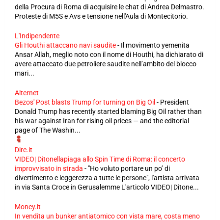
della Procura di Roma di acquisire le chat di Andrea Delmastro.
Proteste di M5S e Avs e tensione nell'Aula di Montecitorio.
L'Indipendente
Gli Houthi attaccano navi saudite
-
Il movimento yemenita
Ansar Allah, meglio noto con il nome di Houthi, ha dichiarato di
avere attaccato due petroliere saudite nell’ambito del blocco
mari...
Alternet
Bezos' Post blasts Trump for turning on Big Oil
-
President
Donald Trump has recently started blaming Big Oil rather than
his war against Iran for rising oil prices — and the editorial
page of The Washin...
Dire.it
VIDEO| Ditonellapiaga allo Spin Time di Roma: il concerto
improvvisato in strada
-
"Ho voluto portare un po’ di
divertimento e leggerezza a tutte le persone", l'artista arrivata
in via Santa Croce in Gerusalemme L'articolo VIDEO| Ditone...
Money.it
In vendita un bunker antiatomico con vista mare, costa meno