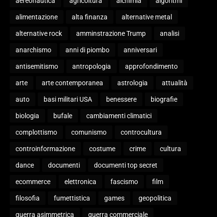
aereonautica
agricoltura
alchimia
algoritmi
alimentazione
alta finanza
alternative metal
alternative rock
amminstrazione Trump
analisi
anarchismo
anni di piombo
anniversari
antisemitismo
antropologia
approfondimento
arte
arte contemporanea
astrologia
attualità
auto
basi militari USA
benessere
biografie
biologia
bufale
cambiamenti climatici
complottismo
comunismo
controcultura
controinformazione
costume
crime
cultura
dance
documenti
documenti top secret
ecommerce
elettronica
fascismo
film
filosofia
fumettistica
games
geopolitica
guerra asimmetrica
guerra commerciale