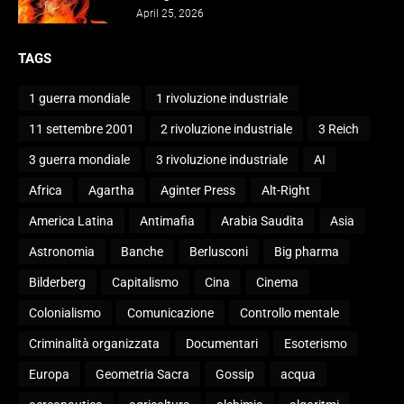
April 25, 2026
TAGS
1 guerra mondiale
1 rivoluzione industriale
11 settembre 2001
2 rivoluzione industriale
3 Reich
3 guerra mondiale
3 rivoluzione industriale
AI
Africa
Agartha
Aginter Press
Alt-Right
America Latina
Antimafia
Arabia Saudita
Asia
Astronomia
Banche
Berlusconi
Big pharma
Bilderberg
Capitalismo
Cina
Cinema
Colonialismo
Comunicazione
Controllo mentale
Criminalità organizzata
Documentari
Esoterismo
Europa
Geometria Sacra
Gossip
acqua