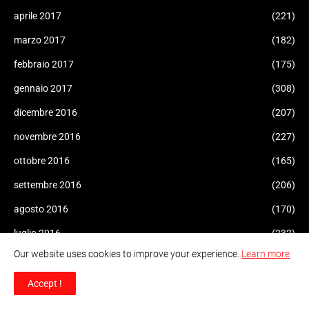
aprile 2017
(221)
marzo 2017
(182)
febbraio 2017
(175)
gennaio 2017
(308)
dicembre 2016
(207)
novembre 2016
(227)
ottobre 2016
(165)
settembre 2016
(206)
agosto 2016
(170)
luglio 2016
(232)
Our website uses cookies to improve your experience.
Learn more
giugno 2016
(288)
maggio 2016
(105)
Accept !
aprile 2016
(216)