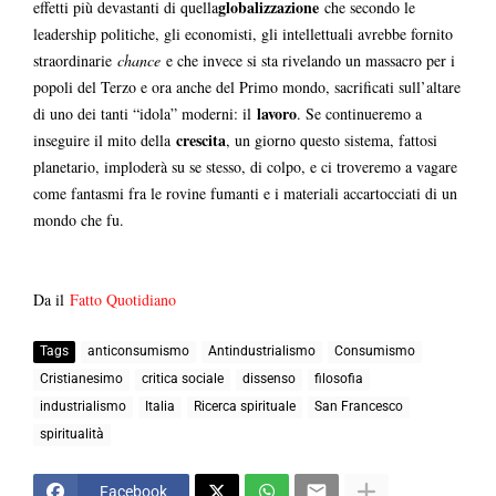
globalizzazione
effetti più devastanti di quella
che secondo le
leadership politiche, gli economisti, gli intellettuali avrebbe fornito
straordinarie
chance
e che invece si sta rivelando un massacro per i
popoli del Terzo e ora anche del Primo mondo, sacrificati sull’altare
lavoro
di uno dei tanti “idola” moderni: il
. Se continueremo a
crescita
inseguire il mito della
, un giorno questo sistema, fattosi
planetario, imploderà su se stesso, di colpo, e ci troveremo a vagare
come fantasmi fra le rovine fumanti e i materiali accartocciati di un
mondo che fu.
Da il
Fatto Quotidiano
Tags
anticonsumismo
Antindustrialismo
Consumismo
Cristianesimo
critica sociale
dissenso
filosofia
industrialismo
Italia
Ricerca spirituale
San Francesco
spiritualità
Facebook