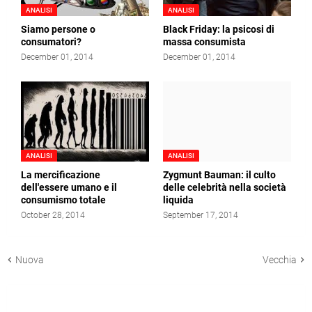
ANALISI
ANALISI
Siamo persone o
Black Friday: la psicosi di
consumatori?
massa consumista
December 01, 2014
December 01, 2014
ANALISI
ANALISI
La mercificazione
Zygmunt Bauman: il culto
dell'essere umano e il
delle celebrità nella società
consumismo totale
liquida
October 28, 2014
September 17, 2014
Nuova
Vecchia