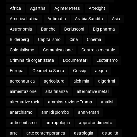
Africa
Agartha
Aginter Press
Alt-Right
America Latina
Antimafia
Arabia Saudita
Asia
Astronomia
Banche
Berlusconi
Big pharma
Bilderberg
Capitalismo
Cina
Cinema
Colonialismo
Comunicazione
Controllo mentale
Criminalità organizzata
Documentari
Esoterismo
Europa
Geometria Sacra
Gossip
acqua
aereonautica
agricoltura
alchimia
algoritmi
alimentazione
alta finanza
alternative metal
alternative rock
amminstrazione Trump
analisi
anarchismo
anni di piombo
anniversari
antisemitismo
antropologia
approfondimento
arte
arte contemporanea
astrologia
attualità