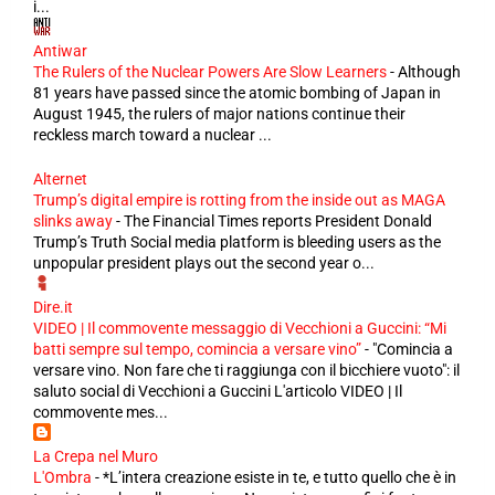
i...
Antiwar
The Rulers of the Nuclear Powers Are Slow Learners
-
Although
81 years have passed since the atomic bombing of Japan in
August 1945, the rulers of major nations continue their
reckless march toward a nuclear ...
Alternet
Trump’s digital empire is rotting from the inside out as MAGA
slinks away
-
The Financial Times reports President Donald
Trump’s Truth Social media platform is bleeding users as the
unpopular president plays out the second year o...
Dire.it
VIDEO | Il commovente messaggio di Vecchioni a Guccini: “Mi
batti sempre sul tempo, comincia a versare vino”
-
"Comincia a
versare vino. Non fare che ti raggiunga con il bicchiere vuoto": il
saluto social di Vecchioni a Guccini L'articolo VIDEO | Il
commovente mes...
La Crepa nel Muro
L'Ombra
-
*L’intera creazione esiste in te, e tutto quello che è in