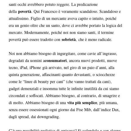
santi occhi avrebbero potuto reggere. La predicazione
povertà
della
. Qui Francesco è veramente scandaloso. Scandaloso e
attualissimo. Figlio di un mercante aveva capito o intuito, poiché
era un genio oltre che un santo, dove ci avrebbe portato la logica del
mercato. Modernamente, poiché noi non siamo santi, il termine
sobrietà
povertà può essere tradotto con
,
che è meno radicale.
Noi non abbiamo bisogno di ingurgitare, come cavie all’ingrasso,
consumatori
degradati da uomini a
, ancora nuovi prodotti, nuove
tecno, iPad, iPhone già arrivato, nel giro di un paio d’anni, alla
quinta generazione, affascinanti quanto devastanti, o sciocchezze
come le “linee di beauty per cani” (che vanno trattati da cani),
gadget demenziali e insomma tutte le infinite inutilità da cui siamo
circondati e soffocati. Abbiamo bisogno, al contrario, di smagrire e
vita più semplice
di molto. Abbiamo bisogno di una
, più umana,
senza essere ossessionati ogni giorno dai Ftse Mib, dall’indice Dax,
dagli spread, dai downgrading.
C’è una possibilità realistica di arrivarci? Sì,volendolo e con alcune