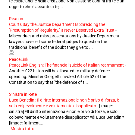
te esiste anche nella creazione.Non esistono confini fra te e un
oggetto che è accanto a te,...
Reason
Courts Say the Justice Department Is Shredding the
'Presumption of Regularity.' It Never Deserved Extra Trust
-
Misconduct and misrepresentations by Justice Department
lawyers have led some federal judges to question the
traditional benefit of the doubt they give to ...
PeaceLink
PeaceLink English: The financial suicide of Italian rearmament
-
Another £22 billion will be allocated to military defence
spending. Minister Giorgetti invoked Article 52 of the
Constitution to say that "the defence of t...
Sinistra in Rete
Luca Benedini: Il diritto internazionale non è privo di forza, è
solo colpevolmente e volutamente disapplicato
-
[image:
sinistra] *Il diritto internazionale non è privo di forza, è solo
colpevolmente e volutamente disapplicato* *di Luca Benedini*
[image: falliment...
Mostra tutto