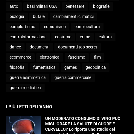
auto
basi militari USA
benessere
biografie
biologia
bufale
cambiamenti climatici
complottismo
comunismo
controcultura
controinformazione
costume
crime
cultura
dance
documenti
documenti top secret
ecommerce
elettronica
fascismo
film
filosofia
fumettistica
games
geopolitica
guerra asimmetrica
guerra commerciale
guerra mediatica
I PIÙ LETTI DELL’ANNO
UN MODERATO CONSUMO DI VINO PUÒ
MIGLIORARE LA SALUTE DI CUORE E
CERVELLO? Lo riporta uno studio del