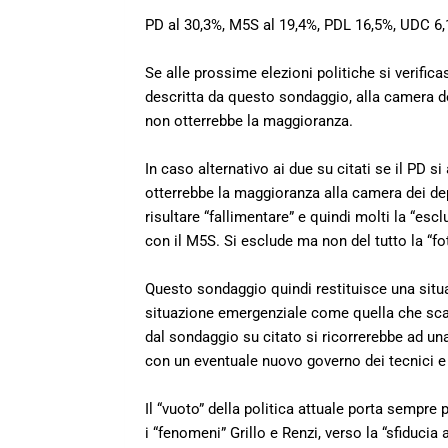
PD al 30,3%, M5S al 19,4%, PDL 16,5%, UDC 6,
Se alle prossime elezioni politiche si verific
descritta da questo sondaggio, alla camera de
non otterrebbe la maggioranza.
In caso alternativo ai due su citati se il PD 
otterrebbe la maggioranza alla camera dei dep
risultare “fallimentare” e quindi molti la “es
con il M5S. Si esclude ma non del tutto la “fot
Questo sondaggio quindi restituisce una situaz
situazione emergenziale come quella che scatur
dal sondaggio su citato si ricorrerebbe ad una
con un eventuale nuovo governo dei tecnici e
Il “vuoto” della politica attuale porta sempre p
i “fenomeni” Grillo e Renzi, verso la “sfiducia 