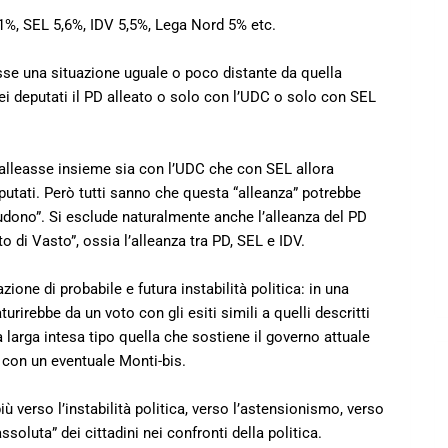
1%, SEL 5,6%, IDV 5,5%, Lega Nord 5% etc.
asse una situazione uguale o poco distante da quella
i deputati il PD alleato o solo con l’UDC o solo con SEL
si alleasse insieme sia con l’UDC che con SEL allora
utati. Però tutti sanno che questa “alleanza” potrebbe
cludono”. Si esclude naturalmente anche l’alleanza del PD
o di Vasto”, ossia l’alleanza tra PD, SEL e IDV.
ione di probabile e futura instabilità politica: in una
irebbe da un voto con gli esiti simili a quelli descritti
 larga intesa tipo quella che sostiene il governo attuale
 con un eventuale Monti-bis.
iù verso l’instabilità politica, verso l’astensionismo, verso
assoluta” dei cittadini nei confronti della politica.