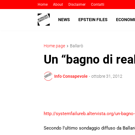
Home
About
Disclaimer
Contatti
NEWS
EPSTEIN FILES
ECONOMI
Home page
Ballarò
Un “bagno di rea
Info Consapevole
-
ottobre 31, 2012
http://systemfailureb.altervista.org/un-bagno-
Secondo l’ultimo sondaggio diffuso da Ballarò s