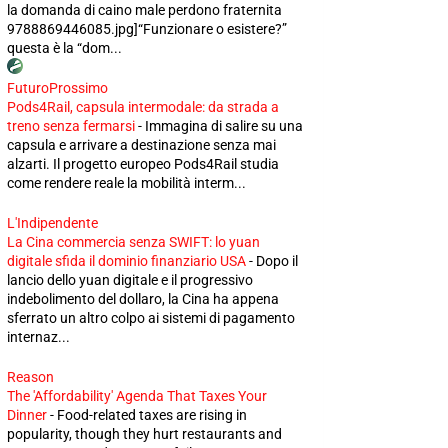
la domanda di caino male perdono fraternita
9788869446085.jpg]“Funzionare o esistere?”
questa è la “dom...
FuturoProssimo
Pods4Rail, capsula intermodale: da strada a
treno senza fermarsi
-
Immagina di salire su una
capsula e arrivare a destinazione senza mai
alzarti. Il progetto europeo Pods4Rail studia
come rendere reale la mobilità interm...
L'Indipendente
La Cina commercia senza SWIFT: lo yuan
digitale sfida il dominio finanziario USA
-
Dopo il
lancio dello yuan digitale e il progressivo
indebolimento del dollaro, la Cina ha appena
sferrato un altro colpo ai sistemi di pagamento
internaz...
Reason
The 'Affordability' Agenda That Taxes Your
Dinner
-
Food-related taxes are rising in
popularity, though they hurt restaurants and