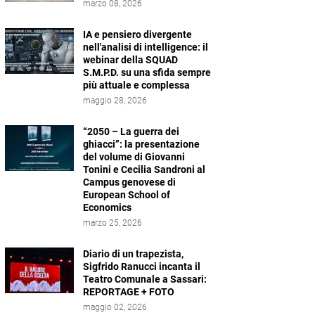
marzo 08, 2026
IA e pensiero divergente
nell'analisi di intelligence: il
webinar della SQUAD
S.M.P.D. su una sfida sempre
più attuale e complessa
maggio 28, 2026
“2050 – La guerra dei
ghiacci”: la presentazione
del volume di Giovanni
Tonini e Cecilia Sandroni al
Campus genovese di
European School of
Economics
marzo 25, 2026
Diario di un trapezista,
Sigfrido Ranucci incanta il
Teatro Comunale a Sassari:
REPORTAGE + FOTO
maggio 02, 2026