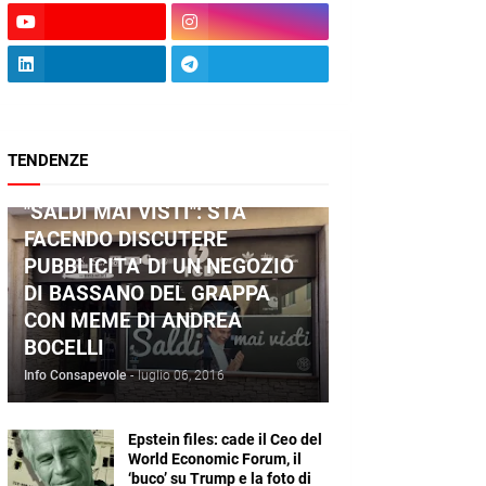
TENDENZE
ANDREA BOCELLI
"SALDI MAI VISTI": STA
FACENDO DISCUTERE
PUBBLICITA' DI UN NEGOZIO
DI BASSANO DEL GRAPPA
CON MEME DI ANDREA
BOCELLI
Info Consapevole
-
luglio 06, 2016
Epstein files: cade il Ceo del
World Economic Forum, il
‘buco’ su Trump e la foto di