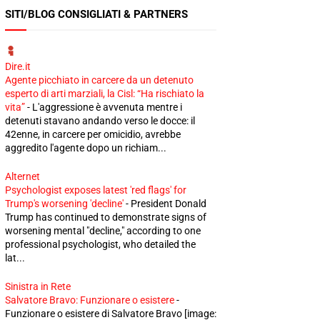
SITI/BLOG CONSIGLIATI & PARTNERS
Dire.it
Agente picchiato in carcere da un detenuto
esperto di arti marziali, la Cisl: “Ha rischiato la
vita”
-
L'aggressione è avvenuta mentre i
detenuti stavano andando verso le docce: il
42enne, in carcere per omicidio, avrebbe
aggredito l'agente dopo un richiam...
Alternet
Psychologist exposes latest 'red flags' for
Trump's worsening 'decline'
-
President Donald
Trump has continued to demonstrate signs of
worsening mental "decline," according to one
professional psychologist, who detailed the
lat...
Sinistra in Rete
Salvatore Bravo: Funzionare o esistere
-
Funzionare o esistere di Salvatore Bravo [image: