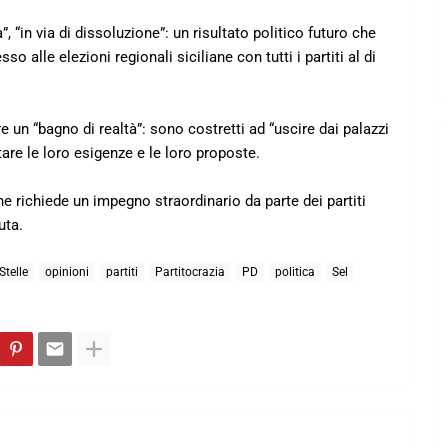
, “in via di dissoluzione”: un risultato politico futuro che
 alle elezioni regionali siciliane con tutti i partiti al di
e un “bagno di realtà”: sono costretti ad “uscire dai palazzi
ltare le loro esigenze e le loro proposte.
e richiede un impegno straordinario da parte dei partiti
uta.
telle
opinioni
partiti
Partitocrazia
PD
politica
Sel