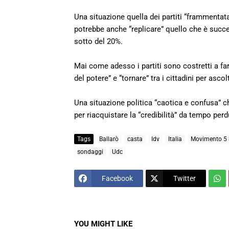
Una situazione quella dei partiti “frammentata”
potrebbe anche “replicare” quello che è successo
sotto del 20%.
Mai come adesso i partiti sono costretti a far
del potere” e “tornare” tra i cittadini per asco
Una situazione politica “caotica e confusa” ch
per riacquistare la “credibilità” da tempo perd
Tags
Ballarò
casta
Idv
Italia
Movimento 5 S
sondaggi
Udc
Facebook
Twitter
YOU MIGHT LIKE