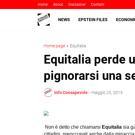
Home
About
Disclaimer
Contatti
NEWS
EPSTEIN FILES
ECONOMI
Home page
Equitalia
Equitalia perde 
pignorarsi una s
Info Consapevole
-
maggio 25, 2015
Non è detto che chiamarsi
Equitalia
sia g
cittadini, preoccupati anche dalla minaccia 