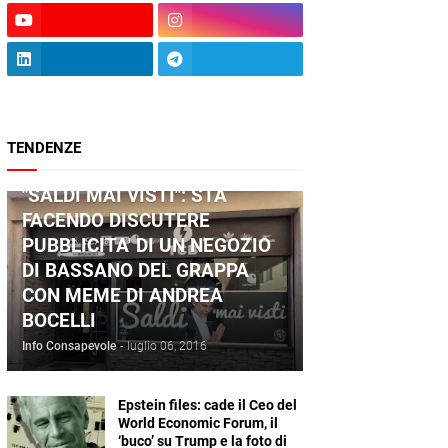
TENDENZE
ANDREA BOCELLI
"SALDI MAI VISTI": STA
FACENDO DISCUTERE
PUBBLICITA' DI UN NEGOZIO
DI BASSANO DEL GRAPPA
CON MEME DI ANDREA
BOCELLI
Info Consapevole
-
luglio 06, 2016
Epstein files: cade il Ceo del
World Economic Forum, il
‘buco’ su Trump e la foto di