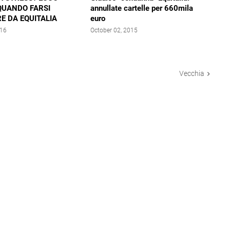
QUANDO FARSI
annullate cartelle per 660mila
E DA EQUITALIA
euro
016
October 02, 2015
Vecchia