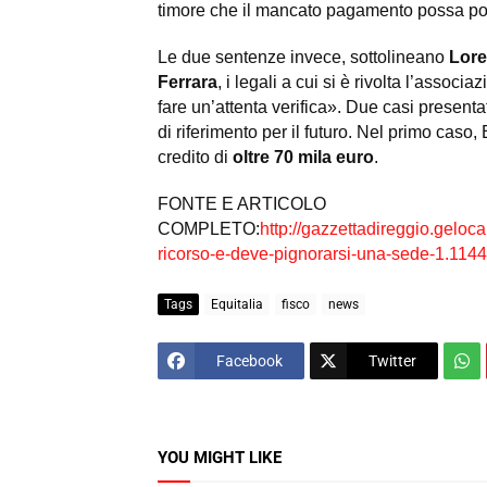
timore che il mancato pagamento possa por
Le due sentenze invece, sottolineano
Lore
Ferrara
, i legali a cui si è rivolta l’assoc
fare un’attenta verifica». Due casi presentat
di riferimento per il futuro. Nel primo cas
credito di
oltre 70 mila euro
.
FONTE E ARTICOLO
COMPLETO:
http://gazzettadireggio.geloc
ricorso-e-deve-pignorarsi-una-sede-1.114
Tags
Equitalia
fisco
news
Facebook
Twitter
YOU MIGHT LIKE