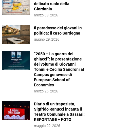
delicato ruolo della
Giordania
marzo 08, 2026
Il paradosso dei giovani in
politica: il caso Sardegna
giugno 29, 2026
“2050 – La guerra dei
ghiacci”: la presentazione
del volume di Giovanni
Tonini e Cecilia Sandroni al
Campus genovese di
European School of
Economics
marzo 25, 2026
Diario di un trapezista,
Sigfrido Ranucci incanta il
Teatro Comunale a Sassari:
REPORTAGE + FOTO
maggio 02, 2026