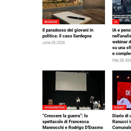
BESSUDE
AI
Il paradosso dei giovani in
IA e pens
politica: il caso Sardegna
nell'analis
webinar 
June 29, 2026
su una sf
e comple
May 28, 20
AFGHANISTAN
EVENTI
“Crescere la guerra”: lo
Diario di 
spettacolo di Francesca
Ranucci i
Mannocchi e Rodrigo D'Erasmo
Comunale