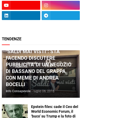
TENDENZE
ANDREA BOCELLI
"SALDI MAI VISTI": STA
FACENDO DISCUTERE
PUBBLICITA' DI UN NEGOZIO
DI BASSANO DEL GRAPPA
CON MEME DI ANDREA
BOCELLI
Info Consapevole
-
luglio 06, 2016
Epstein files: cade il Ceo del
World Economic Forum, il
‘buco’ su Trump e la foto di