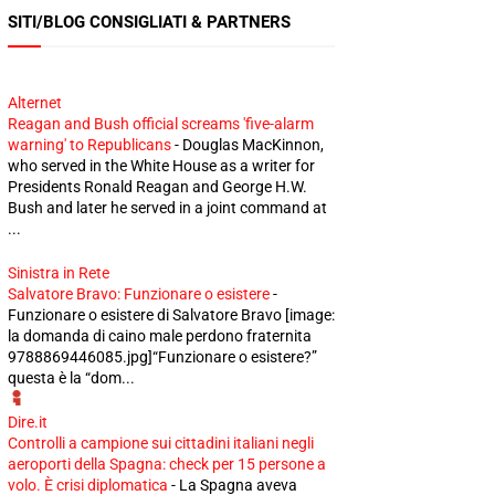
SITI/BLOG CONSIGLIATI & PARTNERS
Alternet
Reagan and Bush official screams 'five-alarm
warning' to Republicans
-
Douglas MacKinnon,
who served in the White House as a writer for
Presidents Ronald Reagan and George H.W.
Bush and later he served in a joint command at
...
Sinistra in Rete
Salvatore Bravo: Funzionare o esistere
-
Funzionare o esistere di Salvatore Bravo [image:
la domanda di caino male perdono fraternita
9788869446085.jpg]“Funzionare o esistere?”
questa è la “dom...
Dire.it
Controlli a campione sui cittadini italiani negli
aeroporti della Spagna: check per 15 persone a
volo. È crisi diplomatica
-
La Spagna aveva