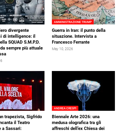
AMMINISTRAZIONE TRUMP
iero divergente
Guerra in Iran: il punto della
i di intelligence: il
situazione. Intervista a
della SQUAD S.M.P.D.
Francesco Ferrante
ida sempre più attuale
May 10, 2026
ssa
26
ANDREA CRESPI
un trapezista, Sigfrido
Biennale Arte 2026: una
ncanta il Teatro
medusa olografica tra gli
 a Sassari:
affreschi dell’ex Chiesa dei