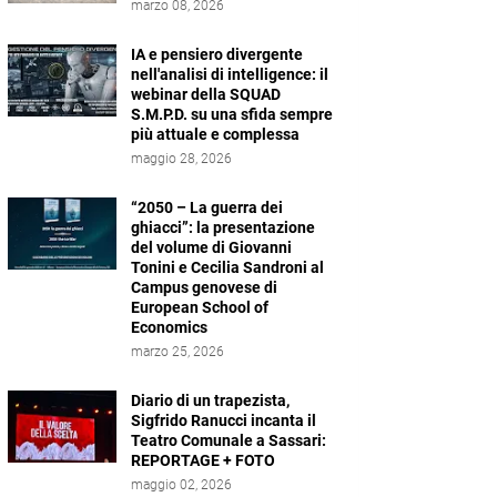
marzo 08, 2026
IA e pensiero divergente
nell'analisi di intelligence: il
webinar della SQUAD
S.M.P.D. su una sfida sempre
più attuale e complessa
maggio 28, 2026
“2050 – La guerra dei
ghiacci”: la presentazione
del volume di Giovanni
Tonini e Cecilia Sandroni al
Campus genovese di
European School of
Economics
marzo 25, 2026
Diario di un trapezista,
Sigfrido Ranucci incanta il
Teatro Comunale a Sassari:
REPORTAGE + FOTO
maggio 02, 2026