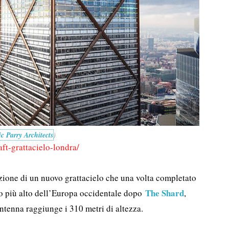
ic Parry Architects
)
ft-grattacielo-londra/
zione di un nuovo grattacielo che una volta completato
The Shard
cio più alto dell’Europa occidentale dopo
,
antenna raggiunge i 310 metri di altezza.