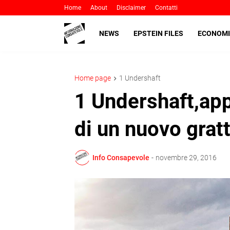
Home
About
Disclaimer
Contatti
NEWS
EPSTEIN FILES
ECONOMI
Home page
1 Undershaft
1 Undershaft,app
di un nuovo grat
Info Consapevole
-
novembre 29, 2016