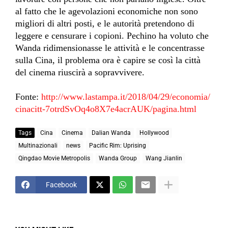
al fatto che le agevolazioni economiche non sono
migliori di altri posti, e le autorità pretendono di
leggere e censurare i copioni. Pechino ha voluto che
Wanda ridimensionasse le attività e le concentrasse
sulla Cina, il problema ora è capire se così la città
del cinema riuscirà a sopravvivere.
Fonte:
http://www.lastampa.it/2018/04/29/economia/
cinacitt-7otrdSvOq4o8X7e4acrAUK/pagina.html
Tags
Cina
Cinema
Dalian Wanda
Hollywood
Multinazionali
news
Pacific Rim: Uprising
Qingdao Movie Metropolis
Wanda Group
Wang Jianlin
Facebook