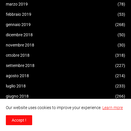
marzo 2019
(78)
febbraio 2019
(53)
gennaio 2019
(268)
dicembre 2018
(50)
novembre 2018
(30)
ottobre 2018
(318)
settembre 2018
(227)
agosto 2018
(214)
luglio 2018
(233)
giugno 2018
(266)
maggio 2018
(203)
Our website uses cookies to improve your experience.
Learn more
aprile 2018
(155)
Accept !
marzo 2018
(28)