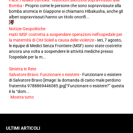
Pace: Hibaku-Jumoku. Testimoni silenziosi sopravvissuti alla
Bomba
-
Proprio come le persone che sono sopravvissute alla
bomba atomica in Giappone si chiamano Hibakusha, anche gli
alberi sopravvissuti hanno un titolo onorifi...
Notizie Geopolitiche
Haiti: MSF costretta a sospendere operazioni nell’ospedale per
la maternità di Cité Soleil a causa delle violenze
-
Ieri, 7 agosto,
le équipe di Medici Senza Frontiere (MSF) sono state costrette
ancora una volta a sospendere le attività mediche presso
l’ospedale per la m...
Sinistra in Rete
Salvatore Bravo: Funzionare o esistere
-
Funzionare o esistere
di Salvatore Bravo [image: la domanda di caino male perdono
fraternita 9788869446085.jpg]“Funzionare o esistere?” questa
è la “dom...
Mostra tutto
ULTIMI ARTICOLI