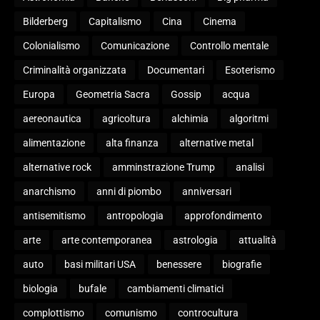
Bilderberg
Capitalismo
Cina
Cinema
Colonialismo
Comunicazione
Controllo mentale
Criminalità organizzata
Documentari
Esoterismo
Europa
Geometria Sacra
Gossip
acqua
aereonautica
agricoltura
alchimia
algoritmi
alimentazione
alta finanza
alternative metal
alternative rock
amminstrazione Trump
analisi
anarchismo
anni di piombo
anniversari
antisemitismo
antropologia
approfondimento
arte
arte contemporanea
astrologia
attualità
auto
basi militari USA
benessere
biografie
biologia
bufale
cambiamenti climatici
complottismo
comunismo
controcultura