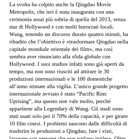
La svolta ha colpito anche la Qingdao Movie
Metropolis, che ieri è stata inaugurata con una
cerimonia assai più sobria di quella del 2013, senza
star di Hollywood e con molti burocrati locali.
Wang, tenendo un discorso durato quattro minuti, ha
ribadito che l’obiettivo è «trasformare Qingdao nella
capitale mondiale orientale dei film», ma così
sembra aver rinunciato alla sfida globale con
Hollywood. I suoi studios infatti sono già aperti da
tempo, ma non sono riusciti ad attirare le 30
produzioni internazionali e le 100 domestiche
all’anno stimate alla vigilia. L’unico grande progetto
internazionale avviato è stato “Pacific Rim:
Uprising”, ma questo non vale molto, perché
appartiene alla Legendary di Wang. Gli studi sono
stati usati solo per il 70% della capacità, e per girare
10 film cinesi. I problemi nascono dalle difficoltà di
trasferire le produzioni a Qingdao, fare i visti,
lavorare con persone che non parlano inglese. Oltre