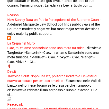
que estaban en el 36, testigos involuntarios de todo lo que
ocurrió. Temas principal: La vida y ya Leer artículo com...
Reason
New Survey Data on Public Perceptions of the Supreme Court
-
A detailed Marquette Law School poll finds public views of the
Court are modestly negative, but most major recent decisions
enjoy majority public support.
La Crepa nel Muro
Ciao, mi chiamo Santorini e sono una meta turistica
-
di *Nicolò
Targhetta* *Santorini* - Ciao, mi chiamo Santorini e sono una
meta turistica. *Maldive* – Ciao. *Tokyo* – Ciao. *Parigi* –
Ciao. *Ibiza* – CI...
Dire.it
Travolge ciclisti dopo una lite, poi torna indietro e li investe di
nuovo: arrestato per tentato omicidio
-
È successo nelle Valli di
Lanzo, nel torinese: l'uomo se l'è presa perchè il gruppo di
ciclisti aveva criticato il suo sorpasso a suon di clacson. Due
ci...
PeaceLink