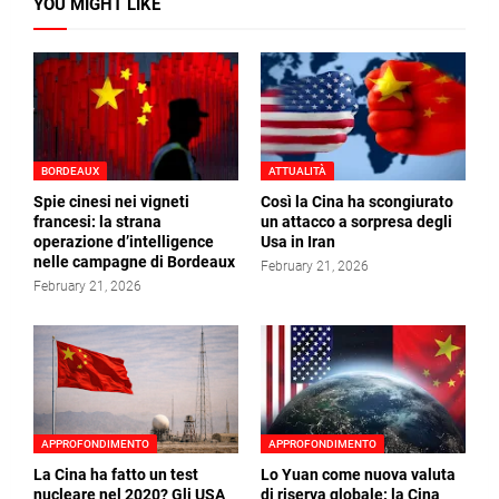
YOU MIGHT LIKE
BORDEAUX
ATTUALITÀ
Spie cinesi nei vigneti
Così la Cina ha scongiurato
francesi: la strana
un attacco a sorpresa degli
operazione d’intelligence
Usa in Iran
nelle campagne di Bordeaux
February 21, 2026
February 21, 2026
APPROFONDIMENTO
APPROFONDIMENTO
La Cina ha fatto un test
Lo Yuan come nuova valuta
nucleare nel 2020? Gli USA
di riserva globale: la Cina