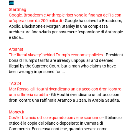
Startmag
Google, Broadcom e Anthropic riscrivono la finanza dell’Ia con
un’operazione da 200 miliardi
-
Google ha coinvolto Broadcom,
Apollo, Blackstone e Morgan Stanley in una complessa
architettura finanziaria per sostenere l'espansione di Anthropic
e sfida...
Alternet
The 'literal slavery' behind Trump's economic policies
-
President
Donald Trump’s tariffs are already unpopular and deemed
illegal by the Supreme Court, but a man who claims to have
been wrongly imprisoned for ...
TAG24
Mar Rosso, gli Houthi rivendicano un attacco con droni contro
una raffineria saudita
-
Gli Houthi rivendicano un attacco con
droni contro una raffineria Aramco a Jizan, in Arabia Saudita.
Money.it
Cos'è il bilancio ottico e quando conviene scaricarlo
-
Il bilancio
ottico è la copia del bilancio depositato in Camera di
Commercio. Ecco cosa contiene, quando serve e come