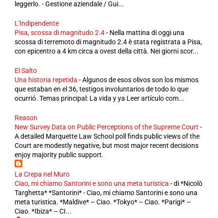
leggerlo. - Gestione aziendale / Gui...
L'Indipendente
Pisa, scossa di magnitudo 2.4
-
Nella mattina di oggi una
scossa di terremoto di magnitudo 2.4 è stata registrata a Pisa,
con epicentro a 4 km circa a ovest della città. Nei giorni scor...
El Salto
Una historia repetida
-
Algunos de esos olivos son los mismos
que estaban en el 36, testigos involuntarios de todo lo que
ocurrió. Temas principal: La vida y ya Leer artículo com...
Reason
New Survey Data on Public Perceptions of the Supreme Court
-
A detailed Marquette Law School poll finds public views of the
Court are modestly negative, but most major recent decisions
enjoy majority public support.
La Crepa nel Muro
Ciao, mi chiamo Santorini e sono una meta turistica
-
di *Nicolò
Targhetta* *Santorini* - Ciao, mi chiamo Santorini e sono una
meta turistica. *Maldive* – Ciao. *Tokyo* – Ciao. *Parigi* –
Ciao. *Ibiza* – CI...