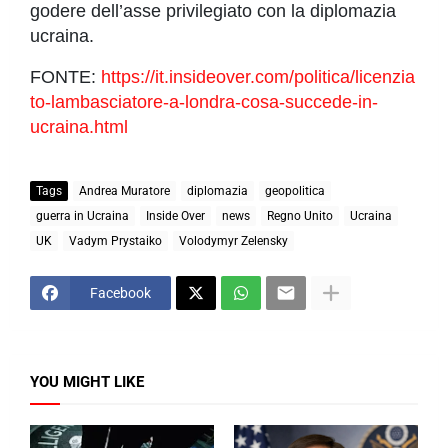
godere dell’asse privilegiato con la diplomazia
ucraina.
FONTE:
https://it.insideover.com/politica/licenzia
to-lambasciatore-a-londra-cosa-succede-in-
ucraina.html
Tags
Andrea Muratore
diplomazia
geopolitica
guerra in Ucraina
Inside Over
news
Regno Unito
Ucraina
UK
Vadym Prystaiko
Volodymyr Zelensky
Facebook
YOU MIGHT LIKE