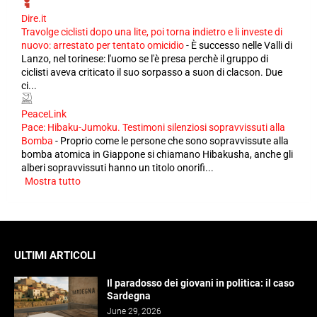
Dire.it
Travolge ciclisti dopo una lite, poi torna indietro e li investe di
nuovo: arrestato per tentato omicidio
-
È successo nelle Valli di
Lanzo, nel torinese: l'uomo se l'è presa perchè il gruppo di
ciclisti aveva criticato il suo sorpasso a suon di clacson. Due
ci...
PeaceLink
Pace: Hibaku-Jumoku. Testimoni silenziosi sopravvissuti alla
Bomba
-
Proprio come le persone che sono sopravvissute alla
bomba atomica in Giappone si chiamano Hibakusha, anche gli
alberi sopravvissuti hanno un titolo onorifi...
Mostra tutto
ULTIMI ARTICOLI
Il paradosso dei giovani in politica: il caso
Sardegna
June 29, 2026