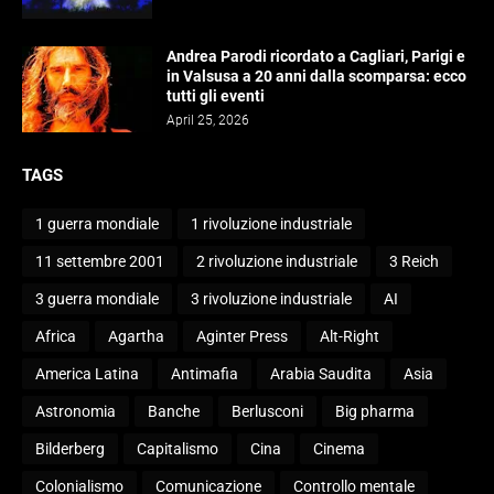
Andrea Parodi ricordato a Cagliari, Parigi e
in Valsusa a 20 anni dalla scomparsa: ecco
tutti gli eventi
April 25, 2026
TAGS
1 guerra mondiale
1 rivoluzione industriale
11 settembre 2001
2 rivoluzione industriale
3 Reich
3 guerra mondiale
3 rivoluzione industriale
AI
Africa
Agartha
Aginter Press
Alt-Right
America Latina
Antimafia
Arabia Saudita
Asia
Astronomia
Banche
Berlusconi
Big pharma
Bilderberg
Capitalismo
Cina
Cinema
Colonialismo
Comunicazione
Controllo mentale