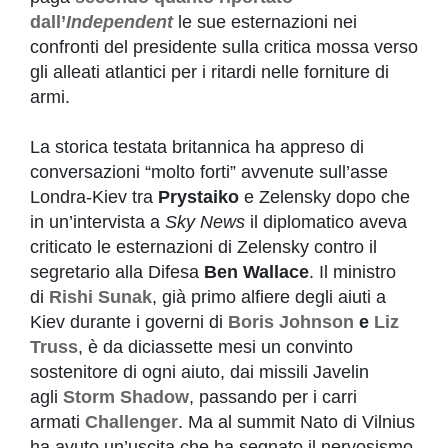
dall’
Independent
le sue esternazioni nei
confronti del presidente sulla critica mossa verso
gli alleati atlantici per i ritardi nelle forniture di
armi.
La storica testata britannica ha appreso di
conversazioni “molto forti” avvenute sull’asse
Londra-Kiev tra
Prystaiko
e Zelensky dopo che
in un’intervista a
Sky News
il diplomatico aveva
criticato le esternazioni di Zelensky contro il
segretario alla Difesa
Ben Wallace
. Il ministro
di
Rishi Sunak
, già primo alfiere degli aiuti a
Kiev durante i governi di
Boris Johnson
e
Liz
Truss
, è da diciassette mesi un convinto
sostenitore di ogni aiuto, dai missili Javelin
agli
Storm Shadow
, passando per i carri
armati
Challenger
. Ma al summit Nato di Vilnius
ha avuto un’uscita che ha segnato il nervosismo