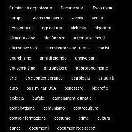
Criminalità organizzata
Documentari
Esoterismo
Europa
Geometria Sacra
Gossip
acqua
aereonautica
agricoltura
alchimia
algoritmi
alimentazione
alta finanza
alternative metal
alternative rock
amminstrazione Trump
analisi
anarchismo
anni di piombo
anniversari
antisemitismo
antropologia
approfondimento
arte
arte contemporanea
astrologia
attualità
auto
basi militari USA
benessere
biografie
biologia
bufale
cambiamenti climatici
complottismo
comunismo
controcultura
controinformazione
costume
crime
cultura
dance
documenti
documenti top secret