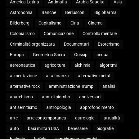
America Latina
Antimafia
Arabia Saudita
Asia
Astronomia
Banche
Berlusconi
Big pharma
Bilderberg
Capitalismo
Cina
Cinema
Colonialismo
Comunicazione
Controllo mentale
Criminalità organizzata
Documentari
Esoterismo
Europa
Geometria Sacra
Gossip
acqua
aereonautica
agricoltura
alchimia
algoritmi
alimentazione
alta finanza
alternative metal
alternative rock
amminstrazione Trump
analisi
anarchismo
anni di piombo
anniversari
antisemitismo
antropologia
approfondimento
arte
arte contemporanea
astrologia
attualità
auto
basi militari USA
benessere
biografie