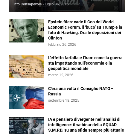
Info Consapevole
-
luglio 06, 2016
Epstein files: cade il Ceo del World
Economic Forum, il ‘buco’ su Trump e la
foto di Hawking. Ora le deposizioni dei
Clinton
febbraio 26, 2026
L’effetto farfalla e l'Iran: come la guerra
sta impattando sull'economia e la
geopolitica mondiale
marzo 12, 2026
C’era una volta il Consiglio NATO–
Russia
settembre 18, 2025
IA e pensiero divergente nell'analisi di
intelligence: il webinar della SQUAD
S.M.P.D. su una sfida sempre più attuale