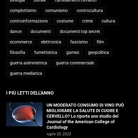
biologia
bufale
cambiamenti climatici
complottismo
comunismo
controcultura
controinformazione
costume
crime
cultura
dance
documenti
documenti top secret
ecommerce
elettronica
fascismo
film
filosofia
fumettistica
games
geopolitica
guerra asimmetrica
guerra commerciale
guerra mediatica
I PIÙ LETTI DELL’ANNO
UN MODERATO CONSUMO DI VINO PUÒ
MIGLIORARE LA SALUTE DI CUORE E
CERVELLO? Lo riporta uno studio del
Journal of the American College of
Cardiology
luglio 20, 2023