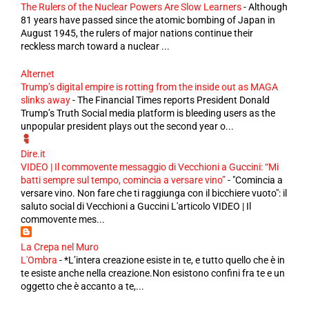
The Rulers of the Nuclear Powers Are Slow Learners
-
Although
81 years have passed since the atomic bombing of Japan in
August 1945, the rulers of major nations continue their
reckless march toward a nuclear ...
Alternet
Trump’s digital empire is rotting from the inside out as MAGA
slinks away
-
The Financial Times reports President Donald
Trump’s Truth Social media platform is bleeding users as the
unpopular president plays out the second year o...
Dire.it
VIDEO | Il commovente messaggio di Vecchioni a Guccini: “Mi
batti sempre sul tempo, comincia a versare vino”
-
"Comincia a
versare vino. Non fare che ti raggiunga con il bicchiere vuoto": il
saluto social di Vecchioni a Guccini L'articolo VIDEO | Il
commovente mes...
La Crepa nel Muro
L'Ombra
-
*L’intera creazione esiste in te, e tutto quello che è in
te esiste anche nella creazione.Non esistono confini fra te e un
oggetto che è accanto a te,...