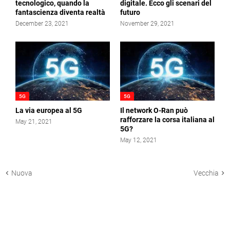
tecnologico, quando la
digitale. Ecco gli scenari del
fantascienza diventa realtà
futuro
December 23, 2021
November 29, 2021
5G
5G
La via europea al 5G
Il network O-Ran può
rafforzare la corsa italiana al
May 21, 2021
5G?
May 12, 2021
Nuova
Vecchia