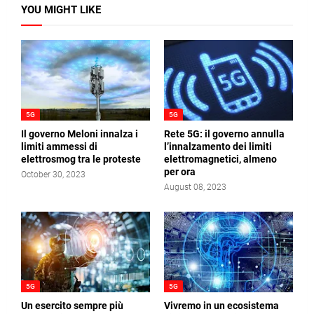
YOU MIGHT LIKE
5G
5G
Il governo Meloni innalza i
Rete 5G: il governo annulla
limiti ammessi di
l’innalzamento dei limiti
elettrosmog tra le proteste
elettromagnetici, almeno
per ora
October 30, 2023
August 08, 2023
5G
5G
Un esercito sempre più
Vivremo in un ecosistema