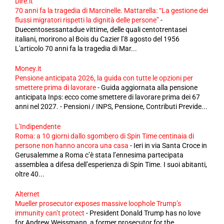
Dire.it
70 anni fa la tragedia di Marcinelle. Mattarella: “La gestione dei
flussi migratori rispetti la dignità delle persone”
-
Duecentosessantadue vittime, delle quali centotrentasei
italiani, morirono al Bois du Cazier l’8 agosto del 1956
L'articolo 70 anni fa la tragedia di Mar...
Money.it
Pensione anticipata 2026, la guida con tutte le opzioni per
smettere prima di lavorare
-
Guida aggiornata alla pensione
anticipata Inps: ecco come smettere di lavorare prima dei 67
anni nel 2027. - Pensioni / INPS, Pensione, Contributi Previde...
L'Indipendente
Roma: a 10 giorni dallo sgombero di Spin Time centinaia di
persone non hanno ancora una casa
-
Ieri in via Santa Croce in
Gerusalemme a Roma c’è stata l’ennesima partecipata
assemblea a difesa dell’esperienza di Spin Time. I suoi abitanti,
oltre 40...
Alternet
Mueller prosecutor exposes massive loophole Trump’s
immunity can’t protect
-
President Donald Trump has no love
for Andrew Weissmann, a former prosecutor for the