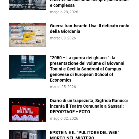
e complessa
maggio 28, 2026
Guerra Iran-Israele-Usa: Il delicato ruolo
della Giordania
marzo 08, 2026
“2050 – La guerra dei ghiacci”: la
presentazione del volume di Giovanni
Tonini e Cecilia Sandroni al Campus
genovese di European School of
Economics
marzo 25, 2026
Diario di un trapezista, Sigfrido Ranucci
incanta il Teatro Comunale a Sassari:
REPORTAGE + FOTO
maggio 02, 2026
EPSTEIN E IL “PULITORE DEL WEB”
MORTO NEL MISTERO