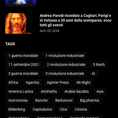
Andrea Parodi ricordato a Cagliari, Parigi e
in Valsusa a 20 anni dalla scomparsa: ecco
tutti gli eventi
April 25, 2026
TAGS
1 guerra mondiale
1 rivoluzione industriale
11 settembre 2001
2 rivoluzione industriale
3 Reich
3 guerra mondiale
3 rivoluzione industriale
AI
Africa
Agartha
Aginter Press
Alt-Right
America Latina
Antimafia
Arabia Saudita
Asia
Astronomia
Banche
Berlusconi
Big pharma
Bilderberg
Capitalismo
Cina
Cinema