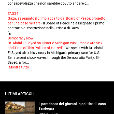
consapevolezza che non sarebbe dovuto andare c...
TAG24
Gaza, assegnato il primo appalto dal Board of Peace: progetto
per una base militare
-
Il Board of Peace ha assegnato il primo
contratto di costruzione nella Striscia di Gaza.
Democracy Now!
Dr. Abdul El-Sayed on Historic Michigan Win: "People Are Sick
and Tired of This Politics of Hatred"
-
We speak with Dr. Abdul
El-Sayed after his victory in Michigan’s primary race for U.S.
Senate sent shockwaves through the Democratic Party. El-
Sayed, a for...
Mostra tutto
ULTIMI ARTICOLI
Il paradosso dei giovani in politica: il caso
Sardegna