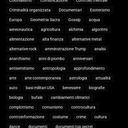
Colonialismo
Comunicazione
Controllo mentale
Criminalità organizzata
Documentari
Esoterismo
Europa
Geometria Sacra
Gossip
acqua
aereonautica
agricoltura
alchimia
algoritmi
alimentazione
alta finanza
alternative metal
alternative rock
amminstrazione Trump
analisi
anarchismo
anni di piombo
anniversari
antisemitismo
antropologia
approfondimento
arte
arte contemporanea
astrologia
attualità
auto
basi militari USA
benessere
biografie
biologia
bufale
cambiamenti climatici
complottismo
comunismo
controcultura
controinformazione
costume
crime
cultura
dance
documenti
documenti top secret