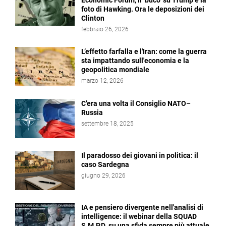
Economic Forum, il ‘buco’ su Trump e la
foto di Hawking. Ora le deposizioni dei
Clinton
febbraio 26, 2026
L’effetto farfalla e l'Iran: come la guerra
sta impattando sull'economia e la
geopolitica mondiale
marzo 12, 2026
C’era una volta il Consiglio NATO–
Russia
settembre 18, 2025
Il paradosso dei giovani in politica: il
caso Sardegna
giugno 29, 2026
IA e pensiero divergente nell'analisi di
intelligence: il webinar della SQUAD
S.M.P.D. su una sfida sempre più attuale