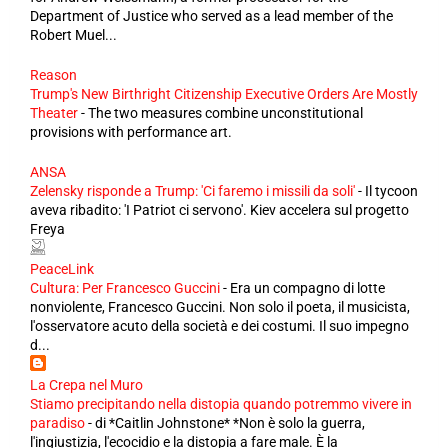
Department of Justice who served as a lead member of the
Robert Muel...
Reason
Trump's New Birthright Citizenship Executive Orders Are Mostly
Theater
-
The two measures combine unconstitutional
provisions with performance art.
ANSA
Zelensky risponde a Trump: 'Ci faremo i missili da soli'
-
Il tycoon
aveva ribadito: 'I Patriot ci servono'. Kiev accelera sul progetto
Freya
PeaceLink
Cultura: Per Francesco Guccini
-
Era un compagno di lotte
nonviolente, Francesco Guccini. Non solo il poeta, il musicista,
l'osservatore acuto della società e dei costumi. Il suo impegno
d...
La Crepa nel Muro
Stiamo precipitando nella distopia quando potremmo vivere in
paradiso
-
di *Caitlin Johnstone* *Non è solo la guerra,
l'ingiustizia, l'ecocidio e la distopia a fare male. È la