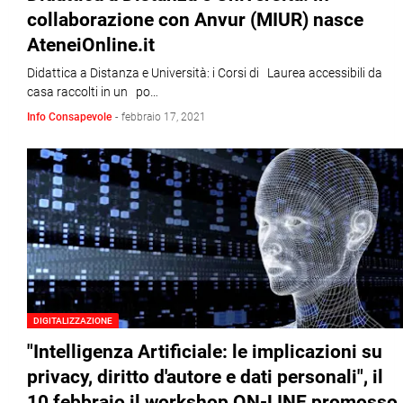
collaborazione con Anvur (MIUR) nasce
AteneiOnline.it
Didattica a Distanza e Università: i Corsi di Laurea accessibili da
casa raccolti in un po…
Info Consapevole
-
febbraio 17, 2021
DIGITALIZZAZIONE
"Intelligenza Artificiale: le implicazioni su
privacy, diritto d'autore e dati personali", il
10 febbraio il workshop ON-LINE promosso