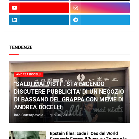
TENDENZE
ANDREA BOCELLI
"SALDI MAI VISTI": STA FACENDO
DISCUTERE PUBBLICITA' DI UN NEGOZIO
DI BASSANO DEL GRAPPA CON MEME DI
ANDREA BOCELLI
Info Consapevole
-
luglio 06, 2016
Epstein files: cade il Ceo del World