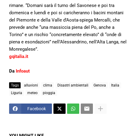
rimane. “Domani sarà il turno del Savonese e poi tra
domenica e luendì e poi si caricheranno i bacini montani
del Piemonte e della Valle d’Aosta-spiega Mercalli, che
prevede anche “una massiccia piena del Po, anche a
Torino” e un rischio “concretamente elevato” di “onde di
piena e esondazioni” nell’Alessandrino, nell’Alta Langa, nel
Monregalese”.
gqitalia.it
Da
Infoaut
Tags
alluvioni
clima
Disastri ambientali
Genova
Italia
Liguria
meteo
pioggia
Facebook
YOU MIGHT LIKE