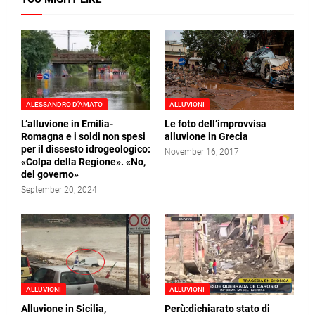
ALESSANDRO D’AMATO
ALLUVIONI
L’alluvione in Emilia-
Le foto dell’improvvisa
Romagna e i soldi non spesi
alluvione in Grecia
per il dissesto idrogeologico:
November 16, 2017
«Colpa della Regione». «No,
del governo»
September 20, 2024
ALLUVIONI
ALLUVIONI
Alluvione in Sicilia,
Perù:dichiarato stato di