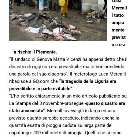
Luca
Mercall
i tutto
ampia
mente
previst
o e ora
a rischio il Piemonte.
“Il sindaco di Genova Marta Vicenzi ha appena detto che il
disastro di oggi non era prevedibile, ma io non condivido
una parola del suo discorso”. Il meterologo Luca Mercalli
ribadisce a GQ.com che “
la tragedia della Liguria era
prevedibile e in parte evitabile
“.
“L’ho scritto chiaramente in un mio articolo pubblicato su
La Stampa del 3 novembre-prosegue -
questo disastro era
stato annunciato
“. Mercalli aveva già in larga misura
previsto quanto sarebbe accaduto, indicando anche la
quantità esatta di pioggia caduta su larga parte del
capoluogo: 400 millimetri di pioggia. Quelli che si sono