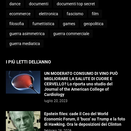
dance
documenti
documenti top secret
ecommerce
elettronica
fascismo
film
filosofia
fumettistica
games
geopolitica
guerra asimmetrica
guerra commerciale
guerra mediatica
I PIÙ LETTI DELL’ANNO
UN MODERATO CONSUMO DI VINO PUÒ
MIGLIORARE LA SALUTE DI CUORE E
CERVELLO? Lo riporta uno studio del
Journal of the American College of
Cardiology
luglio 20, 2023
Epstein files: cade il Ceo del World
Economic Forum, il ‘buco’ su Trump e la foto
di Hawking. Ora le deposizioni dei Clinton
febbraio 26, 2026