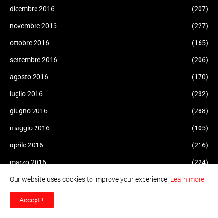
dicembre 2016
(207)
novembre 2016
(227)
ottobre 2016
(165)
settembre 2016
(206)
agosto 2016
(170)
luglio 2016
(232)
giugno 2016
(288)
maggio 2016
(105)
aprile 2016
(216)
marzo 2016
(224)
Our website uses cookies to improve your experience.
Learn more
febbraio 2016
(34)
gennaio 2016
(415)
Accept !
dicembre 2015
(247)