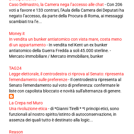
Caso Delmastro, la Camera nega l’accesso alle chat
-
Con 206
voti a favore e 133 contrari, l’Aula della Camera dei Deputati ha
negato l’accesso, da parte della Procura di Roma, ai messaggi
scambiati tra l’e...
Money.it
In vendita un bunker antiatomico con vista mare, costa meno
di un appartamento
-
In vendita nel Kent un ex bunker
antiatomico della Guerra Fredda a soli 45.000 sterline. -
Mercato immobiliare / Mercato immobiliare, bunker
TAG24
Legge elettorale, il centrodestra ci riprova al Senato: ripresenta
l'emendamento sulle preferenze
-
Il centrodestra ripresenta al
Senato l'emendamento sul voto di preferenza: confermate le
liste con capolista bloccato e novità sull'alternanza di genere.
La Crepa nel Muro
Una rivoluzione etica
-
di *Gianni Tirelli * *I principi etici, sono
funzionali al nostro spirito/istinto di autoconservazione, in
assenza dei quali tutto è destinato alla logic...
Reason