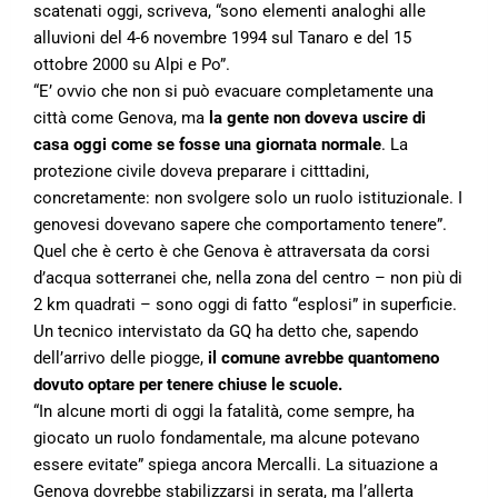
scatenati oggi, scriveva, “sono elementi analoghi alle
alluvioni del 4-6 novembre 1994 sul Tanaro e del 15
ottobre 2000 su Alpi e Po”.
“E’ ovvio che non si può evacuare completamente una
città come Genova, ma
la gente non doveva uscire di
casa oggi come se fosse una giornata normale
. La
protezione civile doveva preparare i citttadini,
concretamente: non svolgere solo un ruolo istituzionale. I
genovesi dovevano sapere che comportamento tenere”.
Quel che è certo è che Genova è attraversata da corsi
d’acqua sotterranei che, nella zona del centro – non più di
2 km quadrati – sono oggi di fatto “esplosi” in superficie.
Un tecnico intervistato da GQ ha detto che, sapendo
dell’arrivo delle piogge,
il comune avrebbe quantomeno
dovuto optare per tenere chiuse le scuole.
“In alcune morti di oggi la fatalità, come sempre, ha
giocato un ruolo fondamentale, ma alcune potevano
essere evitate” spiega ancora Mercalli. La situazione a
Genova dovrebbe stabilizzarsi in serata, ma l’allerta