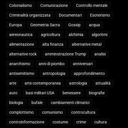
Colonialismo
Comunicazione
Controllo mentale
Criminalità organizzata
Documentari
Esoterismo
Europa
Geometria Sacra
Gossip
acqua
aereonautica
agricoltura
alchimia
algoritmi
alimentazione
alta finanza
alternative metal
alternative rock
amminstrazione Trump
analisi
anarchismo
anni di piombo
anniversari
antisemitismo
antropologia
approfondimento
arte
arte contemporanea
astrologia
attualità
auto
basi militari USA
benessere
biografie
biologia
bufale
cambiamenti climatici
complottismo
comunismo
controcultura
controinformazione
costume
crime
cultura