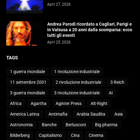
April 27, 2026
Andrea Parodi ricordato a Cagliari, Parigi e
in Valsusa a 20 anni dalla scomparsa: ecco
tutti gli eventi
April 25, 2026
TAGS
1 guerra mondiale
1 rivoluzione industriale
11 settembre 2001
2 rivoluzione industriale
3 Reich
3 guerra mondiale
3 rivoluzione industriale
AI
Africa
Agartha
Aginter Press
Alt-Right
America Latina
Antimafia
Arabia Saudita
Asia
Astronomia
Banche
Berlusconi
Big pharma
Bilderberg
Capitalismo
Cina
Cinema