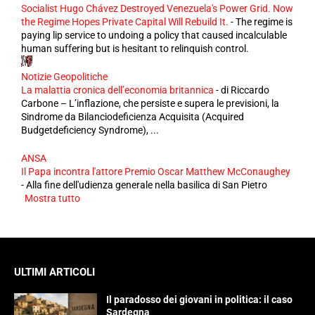
Socialist Hugo Chávez Destroyed Venezuela's Power Grid. Now
the Regime Hopes Private Capital Will Rebuild It.
-
The regime is
paying lip service to undoing a policy that caused incalculable
human suffering but is hesitant to relinquish control.
Notizie Geopolitiche
La malattia cronica dell’economia britannica
-
di Riccardo
Carbone – L’inflazione, che persiste e supera le previsioni, la
Sindrome da Bilanciodeficienza Acquisita (Acquired
Budgetdeficiency Syndrome), ...
ANSA
Il Papa incontra l'attore Premio Oscar Matthew McConaughey
-
Alla fine dell'udienza generale nella basilica di San Pietro
Mostra tutto
ULTIMI ARTICOLI
Il paradosso dei giovani in politica: il caso
Sardegna