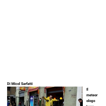
Di Micol Sarfatti
Il
meteor
ologo