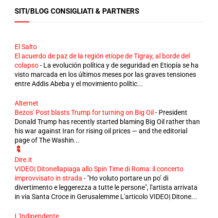
SITI/BLOG CONSIGLIATI & PARTNERS
El Salto
El acuerdo de paz de la región etíope de Tigray, al borde del
colapso
-
La evolución política y de seguridad en Etiopía se ha
visto marcada en los últimos meses por las graves tensiones
entre Addis Abeba y el movimiento polític...
Alternet
Bezos' Post blasts Trump for turning on Big Oil
-
President
Donald Trump has recently started blaming Big Oil rather than
his war against Iran for rising oil prices — and the editorial
page of The Washin...
Dire.it
VIDEO| Ditonellapiaga allo Spin Time di Roma: il concerto
improvvisato in strada
-
"Ho voluto portare un po’ di
divertimento e leggerezza a tutte le persone", l'artista arrivata
in via Santa Croce in Gerusalemme L'articolo VIDEO| Ditone...
L'Indipendente