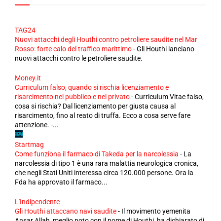
TAG24
Nuovi attacchi degli Houthi contro petroliere saudite nel Mar
Rosso: forte calo del traffico marittimo
-
Gli Houthi lanciano
nuovi attacchi contro le petroliere saudite.
Money.it
Curriculum falso, quando si rischia licenziamento e
risarcimento nel pubblico e nel privato
-
Curriculum Vitae falso,
cosa si rischia? Dal licenziamento per giusta causa al
risarcimento, fino al reato di truffa. Ecco a cosa serve fare
attenzione. -...
Startmag
Come funziona il farmaco di Takeda per la narcolessia
-
La
narcolessia di tipo 1 è una rara malattia neurologica cronica,
che negli Stati Uniti interessa circa 120.000 persone. Ora la
Fda ha approvato il farmaco...
L'Indipendente
Gli Houthi attaccano navi saudite
-
Il movimento yemenita
Ansar Allah, meglio noto con il nome di Houthi, ha dichiarato di