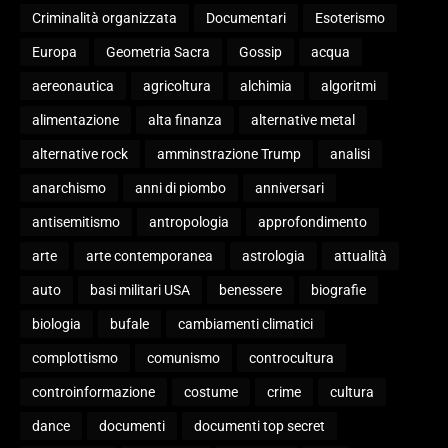
Criminalità organizzata
Documentari
Esoterismo
Europa
Geometria Sacra
Gossip
acqua
aereonautica
agricoltura
alchimia
algoritmi
alimentazione
alta finanza
alternative metal
alternative rock
amminstrazione Trump
analisi
anarchismo
anni di piombo
anniversari
antisemitismo
antropologia
approfondimento
arte
arte contemporanea
astrologia
attualità
auto
basi militari USA
benessere
biografie
biologia
bufale
cambiamenti climatici
complottismo
comunismo
controcultura
controinformazione
costume
crime
cultura
dance
documenti
documenti top secret