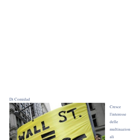
Di Comidad
Cresce
l'interesse
delle
multinazion
ali