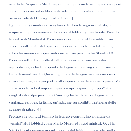
mondiale. Ai quesiti Monti risponde sempre con le solite panzane, però
con quel suo inconfondibile stile sobrio. L'intervista è del 2009 e si
trova sul sito del Consiglio Atlantico.[3]
Ogni tanto i giornalisti si svegliano dal loro letargo mercatista, e
scoprono improvvisamente che esiste il lobbying mascherato. Pare che
le analisi di Standard & Poors siano assolute banalità o addirittura
emerite cialtronate, del tipo: se le misure contro la crisi falliranno,
allora l'economia europea andrà male. Pare persino che Standard &
Poors sia sotto il controllo diretto della destra americana e dei
repubblicani, e che la proprietà dell'agenzia di rating sia in mano ai
fondi di investimento. Quindi i giudizi delle agenzie non sarebbero
altro che un segnale per partire alla rapina di un determinato paese. Ma
come avrà fatto la stampa europea a scoprire quest'inghippo? Si è
svegliata di colpo persino la Consob, che ha chiesto all'agenzia di
vigilanza europea, la Esma, un'indagine sui conflitti d'interessi delle
agenzie di rating.[4]
Peccato che poi tutti tornino in letargo e continuino a trattare da
"tecnici" altri lobbisti come Mario Monti ed i suoi ministri. Oggi la
NATO è la più potente organizzazione del lobbying bancario, nella