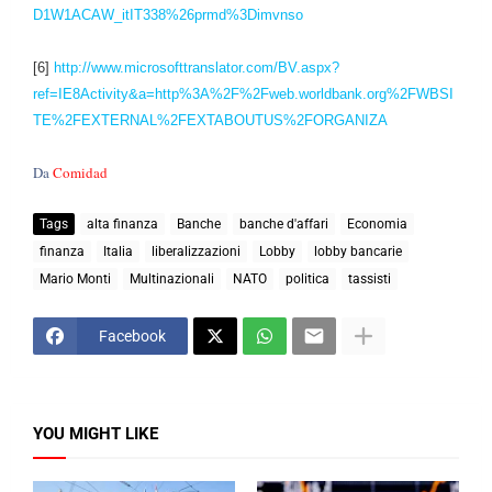
D1W1ACAW_itIT338%26prmd%3Dimvnso
[6]
http://www.microsofttranslator.com/BV.aspx?
ref=IE8Activity&a=http%3A%2F%2Fweb.worldbank.org%2FWBSI
TE%2FEXTERNAL%2FEXTABOUTUS%2FORGANIZA
Da
Comidad
Tags
alta finanza
Banche
banche d'affari
Economia
finanza
Italia
liberalizzazioni
Lobby
lobby bancarie
Mario Monti
Multinazionali
NATO
politica
tassisti
Facebook
YOU MIGHT LIKE