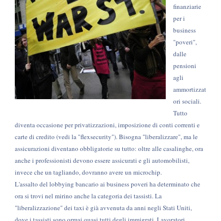
finanziarie
per i
business
"poveri",
dalle
pensioni
agli
ammortizzat
ori sociali.
Tutto
diventa occasione per privatizzazioni, imposizione di conti correnti e
carte di credito (vedi la "flexsecurity"). Bisogna "liberalizzare", ma le
assicurazioni diventano obbligatorie su tutto: oltre alle casalinghe, ora
anche i professionisti devono essere assicurati e gli automobilisti,
invece che un tagliando, dovranno avere un microchip.
L'assalto del lobbying bancario ai business poveri ha determinato che
ora si trovi nel mirino anche la categoria dei tassisti. La
"liberalizzazione" dei taxi è già avvenuta da anni negli Stati Uniti,
dove i tassisti sono ormai quasi tutti degli immigrati. Lavoratori