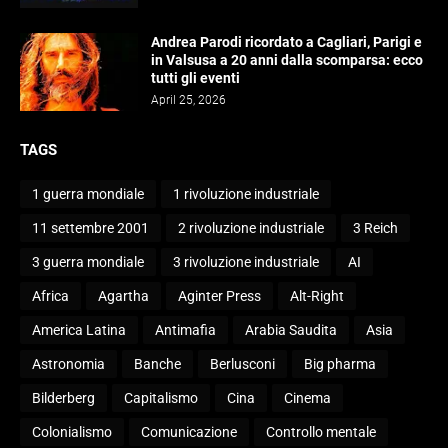
Andrea Parodi ricordato a Cagliari, Parigi e
in Valsusa a 20 anni dalla scomparsa: ecco
tutti gli eventi
April 25, 2026
TAGS
1 guerra mondiale
1 rivoluzione industriale
11 settembre 2001
2 rivoluzione industriale
3 Reich
3 guerra mondiale
3 rivoluzione industriale
AI
Africa
Agartha
Aginter Press
Alt-Right
America Latina
Antimafia
Arabia Saudita
Asia
Astronomia
Banche
Berlusconi
Big pharma
Bilderberg
Capitalismo
Cina
Cinema
Colonialismo
Comunicazione
Controllo mentale