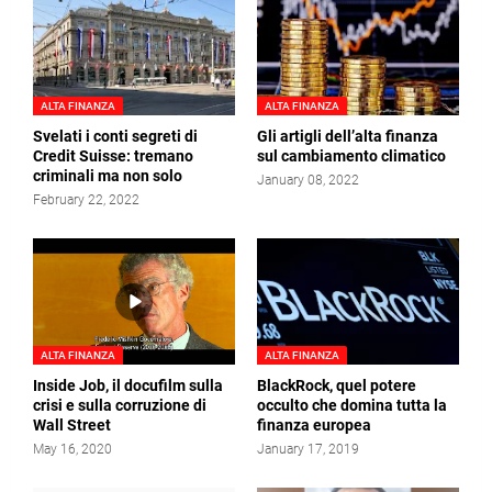
ALTA FINANZA
ALTA FINANZA
Svelati i conti segreti di
Gli artigli dell’alta finanza
Credit Suisse: tremano
sul cambiamento climatico
criminali ma non solo
January 08, 2022
February 22, 2022
ALTA FINANZA
ALTA FINANZA
Inside Job, il docufilm sulla
BlackRock, quel potere
crisi e sulla corruzione di
occulto che domina tutta la
Wall Street
finanza europea
May 16, 2020
January 17, 2019