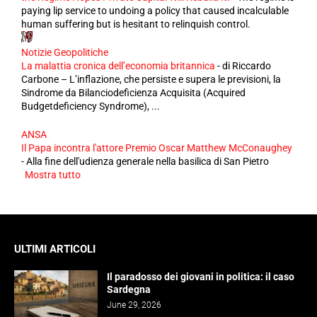
paying lip service to undoing a policy that caused incalculable
human suffering but is hesitant to relinquish control.
Notizie Geopolitiche
La malattia cronica dell’economia britannica
-
di Riccardo
Carbone – L’inflazione, che persiste e supera le previsioni, la
Sindrome da Bilanciodeficienza Acquisita (Acquired
Budgetdeficiency Syndrome), ...
ANSA
Il Papa incontra l'attore Premio Oscar Matthew McConaughey
-
Alla fine dell'udienza generale nella basilica di San Pietro
Mostra tutto
ULTIMI ARTICOLI
Il paradosso dei giovani in politica: il caso
Sardegna
June 29, 2026