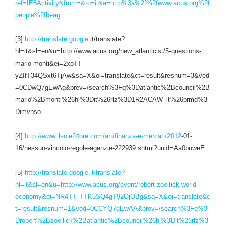
ref=IE8Activity&from=&to=it&a=http%3a%2f%2fwww.acus.org%2f
people%2fbeag
[3]
http://translate.
google
.it/translate?
hl=it&sl=en&u=http://www.acus.org/new_atlanticist/5-questions-
mario-monti&ei=2xoTT-
yZIfT34QSxt6TjAw&sa=X&oi=translate&ct=result&resnum=3&ved
=0CDwQ7gEwAg&prev=/search%3Fq%3Datlantic%2Bcouncil%2B
mario%2Bmonti%26hl%3Dit%26rlz%3D1R2ACAW_it%26prmd%3
Dimvnso
[4]
http://www.ilsole24ore.com/art/finanza-e-mercati/
2012
-01-
16/nessun-vincolo-regole-agenzie-222939.shtml?uuid=Aa0puweE
[5]
http://translate.google.it/translate?
hl=it&sl=en&u=http://www.acus.org/event/robert-zoellick-world-
economy&ei=NR4TT_TTK5SQ4gT92OjOBg&sa=X&oi=translate&c
t=result&resnum=1&ved=0CCYQ7gEwAA&prev=/search%3Fq%3
Drobert%2Bzoellick%2Batlantic%2Bcouncil%26hl%3Dit%26rlz%3