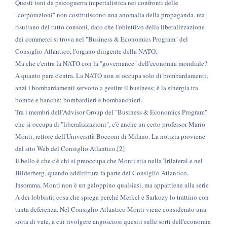
Questi toni da psicoguerra imperialistica nei confronti delle
"corporazioni" non costituiscono una anomalia della propaganda, ma
risultano del tutto consoni, dato che l'obiettivo della liberalizzazione
dei commerci si trova nel "Business & Economics Program" del
Consiglio Atlantico, l'organo dirigente della NATO.
Ma che c'entra la NATO con la "governance" dell'economia mondiale?
A quanto pare c'entra. La NATO non si occupa solo di bombardamenti;
anzi i bombardamenti servono a gestire il business; è la sinergia tra
bombe e banche: bombardieri e bombanchieri.
Tra i membri dell'Advisor Group del "Business & Economics Program"
che si occupa di "liberalizzazioni", c'è anche un certo professor Mario
Monti, rettore dell'Università Bocconi di Milano. La notizia proviene
dal sito Web del Consiglio Atlantico.[2]
Il bello è che c'è chi si preoccupa che Monti stia nella Trilateral e nel
Bilderberg, quando addirittura fa parte del Consiglio Atlantico.
Insomma, Monti non è un galoppino qualsiasi, ma appartiene alla serie
A dei lobbisti; cosa che spiega perché Merkel e Sarkozy lo trattino con
tanta deferenza. Nel Consiglio Atlantico Monti viene considerato una
sorta di vate, a cui rivolgere angosciosi quesiti sulle sorti dell'economia