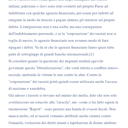
indiani, pakistani o slavi sono stati costretti nel proprio Paese ad
indebitarsi con qualche agenzia finanziaria, per essere poi indotti ad
emigrare in modo da riuscire a pagare almeno gli interessi sul proprio
debito. L'emigrazione non è una scelta, ma una conseguenza
dell'indebitamento personale; e se la "corporazione" dei tassisti non si
toglie di mezzo, le agenzie finanziarie non avranno modo di farsi
ripagare i debiti. Va da sé che le agenzie finanziarie fanno quasi tutte
parte di sottogruppi di grandi banche internazionali.[1]
Si consideri quanto la questione dei migranti renderà agevole
governare questa "liberalizzazione", che verrà ridotta a conflitto etnico-
razziale, mettendo le vittime le une contro le altre. Contro la
"corporazione" dei tassisti potrà quindi essere utilizzata anche l'accusa
di razzismo e xenofobia.
Già adesso i tassisti si trovano nel mirino dei media, dato che non solo
costituiscono un ostacolo alla "crescita", ma - come ci ha fatto sapere la
trasmissione "Report" - sono persino una banda di evasori fiscali. Non
manca molto, ed ai tassisti verranno attribuiti anche crimini contro
l'umanità, violazioni dei diritti umani e lapidazione di donne adultere.