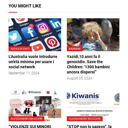
YOU MIGHT LIKE
ADOLESCENTI
BAMBINI
L’Australia vuole introdurre
Yazidi,10 anni fa il
un’età minima per usare i
genocidio. Save the
social network
Children: '1300 bambini
ancora dispersi”
September 11, 2024
August 05, 2024
ALESSANDRO MAUCERI
ALESSANDRO MAUCERI
“VIOLENZE SUI MINORI,
“STOP non lo sapevo”, la