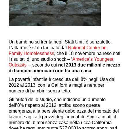
Un bambino su trenta negli Stati Uniti è senzatetto.
L’allarme è stato lanciato dal
National Center on
Family Homelessness
, che il 18 novembre ha reso noti
i risultati di uno studio shock – ‘
America’s Youngest
Outcasts
’ – secondo cui
nel 2013 due milioni e mezzo
di bambini americani non ha una casa
.
La povertà infantile è cresciuta dell’8% negli Usa dal
2012 al 2013, con la California maglia nera per
numero di bambini senza tetto.
Gli autori dello studio, che indicano un aumento
dell’8% rispetto al 2012, attribuiscono questa
emergenza alla persistente debolezza del mercato del
lavoro e agli alti prezzi degli immobili. Spicca infatti il
numero dei bimbi senza casa nella ricca California
dove ha raggiunto quota 527.000 lo scorso anno, pari