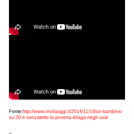
Fonte:
http://www.imolaoggi.it/2014/11/18/un-bambino-
su-30-e-senzatetto-la-poverta-dilaga-negli-usa/