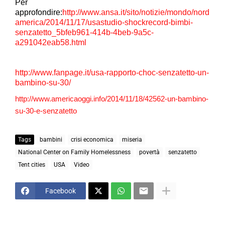
Per
approfondire:
http://www.ansa.it/sito/notizie/mondo/nord
america/2014/11/17/usastudio-shockrecord-bimbi-
senzatetto_5bfeb961-414b-4beb-9a5c-
a291042eab58.html
http://www.fanpage.it/usa-rapporto-choc-senzatetto-un-
bambino-su-30/
http://www.americaoggi.info/2014/11/18/42562-un-bambino-
su-30-e-senzatetto
Tags
bambini
crisi economica
miseria
National Center on Family Homelessness
povertà
senzatetto
Tent cities
USA
Video
Facebook