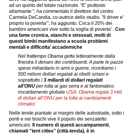
ad un quinto del totale nazionale. “E’ piuttosto
allarmante “, ha commentato il direttore del centro
Carmela DeCandia, co-autrice dello studio. “Il driver e’
proprio la poverta’”, ha aggiunto. Circa il 20% dei
bambini americani vive sotto la soglia di poverta’ .
Con
una fame cronica, stanchi e stressati, molti di
questi bimbi manifestano a scuola problemi
mentali e difficolta’ accademiche
Nel frattempo Obama getta letteralmente dalla
finestra il denaro dei contribuenti. A parte le pazze
spese miliardarie in armi e guerre, ricordiamo i
500 milioni dollari regalati ai ribelli siriani e
soprattutto i
3 miliardi di dollari regalati
all’ONU
per lotta ai gas serra e al fantomatico
riscaldamento globale
USA: Obama regala 3 mld
di dollari all’ONU per la lotta ai cambiamenti
climatici
Nelle tende piantate ai margini delle autostrade, sotto i
ponti e nei boschi vive il popolo dei senzatetto
americani.
Il numero di questi accampamenti,
chiamati “tent cities” (città-tenda), è in