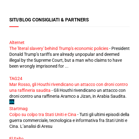
SITI/BLOG CONSIGLIATI & PARTNERS
Alternet
The 'literal slavery' behind Trump's economic policies
-
President
Donald Trump’s tariffs are already unpopular and deemed
illegal by the Supreme Court, but a man who claims to have
been wrongly imprisoned for ...
TAG24
Mar Rosso, gli Houthi rivendicano un attacco con droni contro
una raffineria saudita
-
Gli Houthi rivendicano un attacco con
droni contro una raffineria Aramco a Jizan, in Arabia Saudita.
Startmag
Colpo su colpo tra Stati Uniti e Cina
-
Tutti gli ultimi episodi della
guerra commerciale, tecnologica e informativa fra Stati Uniti e
Cina. L’analisi di Aresu
El Salto