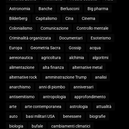
Astronomia
Banche
Berlusconi
Big pharma
Bilderberg
Capitalismo
Cina
Cinema
Colonialismo
Comunicazione
Controllo mentale
Criminalità organizzata
Documentari
Esoterismo
Europa
Geometria Sacra
Gossip
acqua
aereonautica
agricoltura
alchimia
algoritmi
alimentazione
alta finanza
alternative metal
alternative rock
amminstrazione Trump
analisi
anarchismo
anni di piombo
anniversari
antisemitismo
antropologia
approfondimento
arte
arte contemporanea
astrologia
attualità
auto
basi militari USA
benessere
biografie
biologia
bufale
cambiamenti climatici