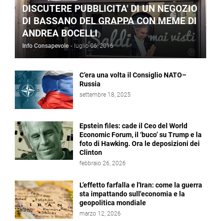
DISCUTERE PUBBLICITA' DI UN NEGOZIO
DI BASSANO DEL GRAPPA CON MEME DI
ANDREA BOCELLI
Info Consapevole
-
luglio 06, 2016
C’era una volta il Consiglio NATO–
Russia
settembre 18, 2025
Epstein files: cade il Ceo del World
Economic Forum, il ‘buco’ su Trump e la
foto di Hawking. Ora le deposizioni dei
Clinton
febbraio 26, 2026
L’effetto farfalla e l'Iran: come la guerra
sta impattando sull'economia e la
geopolitica mondiale
marzo 12, 2026