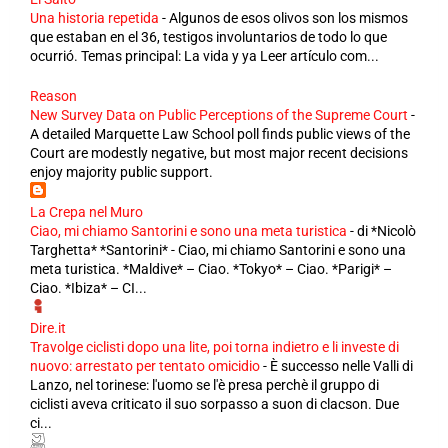
Una historia repetida
-
Algunos de esos olivos son los mismos
que estaban en el 36, testigos involuntarios de todo lo que
ocurrió. Temas principal: La vida y ya Leer artículo com...
Reason
New Survey Data on Public Perceptions of the Supreme Court
-
A detailed Marquette Law School poll finds public views of the
Court are modestly negative, but most major recent decisions
enjoy majority public support.
La Crepa nel Muro
Ciao, mi chiamo Santorini e sono una meta turistica
-
di *Nicolò
Targhetta* *Santorini* - Ciao, mi chiamo Santorini e sono una
meta turistica. *Maldive* – Ciao. *Tokyo* – Ciao. *Parigi* –
Ciao. *Ibiza* – CI...
Dire.it
Travolge ciclisti dopo una lite, poi torna indietro e li investe di
nuovo: arrestato per tentato omicidio
-
È successo nelle Valli di
Lanzo, nel torinese: l'uomo se l'è presa perchè il gruppo di
ciclisti aveva criticato il suo sorpasso a suon di clacson. Due
ci...