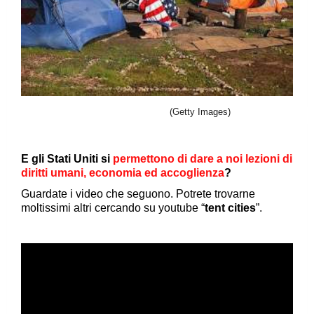
(Getty Images)
E gli Stati Uniti si
permettono di dare a noi lezioni di
diritti umani, economia ed accoglienza
?
Guardate i video che seguono. Potrete trovarne
moltissimi altri cercando su youtube “
tent cities
”.