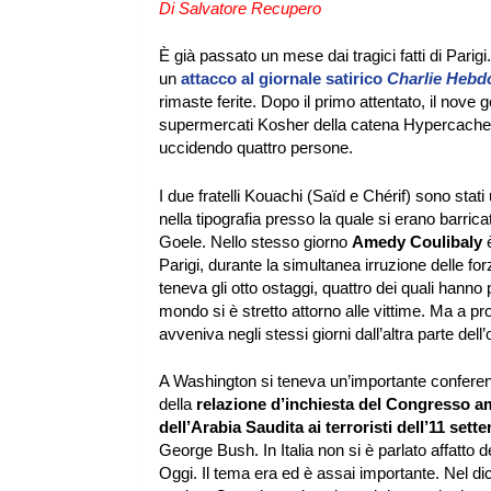
Di Salvatore Recupero
È già passato un mese dai tragici fatti di Parigi.
un
attacco al giornale satirico
Charlie Hebd
rimaste ferite. Dopo il primo attentato, il nove 
supermercati Kosher della catena Hypercacher
uccidendo quattro persone.
I due fratelli Kouachi (Saïd e Chérif) sono stat
nella tipografia presso la quale si erano barric
Goele. Nello stesso giorno
Amedy Coulibaly
è
Parigi, durante la simultanea irruzione delle fo
teneva gli otto ostaggi, quattro dei quali hanno p
mondo si è stretto attorno alle vittime. Ma a p
avveniva negli stessi giorni dall’altra parte dell
A Washington si teneva un’importante conferen
della
relazione d’inchiesta del Congresso 
dell’Arabia Saudita ai terroristi dell’11 sett
George Bush. In Italia non si è parlato affatto de
Oggi. Il tema era ed è assai importante. Nel d