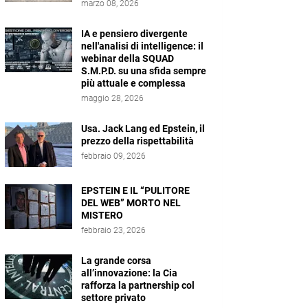
marzo 08, 2026
IA e pensiero divergente
nell'analisi di intelligence: il
webinar della SQUAD
S.M.P.D. su una sfida sempre
più attuale e complessa
maggio 28, 2026
Usa. Jack Lang ed Epstein, il
prezzo della rispettabilità
febbraio 09, 2026
EPSTEIN E IL “PULITORE
DEL WEB” MORTO NEL
MISTERO
febbraio 23, 2026
La grande corsa
all’innovazione: la Cia
rafforza la partnership col
settore privato