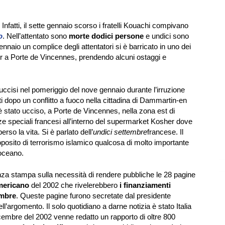
 Infatti, il sette gennaio scorso i fratelli Kouachi compivano
o
. Nell’attentato sono
morte dodici persone
e undici sono
gennaio un complice degli attentatori si è barricato in uno dei
 a Porte de Vincennes, prendendo alcuni ostaggi e
i uccisi nel pomeriggio del nove gennaio durante l’irruzione
ati dopo un conflitto a fuoco nella cittadina di Dammartin-en
 stato ucciso, a Porte de Vincennes, nella zona est di
rze speciali francesi all’interno del supermarket Kosher dove
erso la vita. Si è parlato dell’
undici settembre
francese. Il
roposito di terrorismo islamico qualcosa di molto importante
’oceano.
za stampa sulla necessità di rendere pubbliche le 28 pagine
americano
del 2002 che rivelerebbero
i finanziamenti
embre
. Queste pagine furono secretate dal presidente
ll’argomento. Il solo quotidiano a darne notizia è stato Italia
icembre del 2002 venne redatto un rapporto di oltre 800