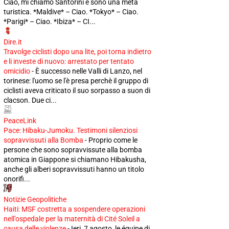
Ciao, mi chiamo Santorini e sono una meta
turistica. *Maldive* – Ciao. *Tokyo* – Ciao.
*Parigi* – Ciao. *Ibiza* – CI...
Dire.it
Travolge ciclisti dopo una lite, poi torna indietro
e li investe di nuovo: arrestato per tentato
omicidio
-
È successo nelle Valli di Lanzo, nel
torinese: l'uomo se l'è presa perchè il gruppo di
ciclisti aveva criticato il suo sorpasso a suon di
clacson. Due ci...
PeaceLink
Pace: Hibaku-Jumoku. Testimoni silenziosi
sopravvissuti alla Bomba
-
Proprio come le
persone che sono sopravvissute alla bomba
atomica in Giappone si chiamano Hibakusha,
anche gli alberi sopravvissuti hanno un titolo
onorifi...
Notizie Geopolitiche
Haiti: MSF costretta a sospendere operazioni
nell’ospedale per la maternità di Cité Soleil a
causa delle violenze
-
Ieri, 7 agosto, le équipe di