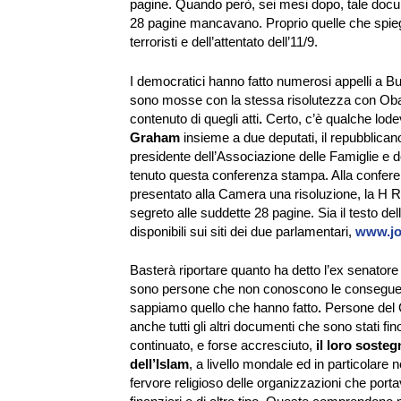
pagine. Quando però, sei mesi dopo, tale doc
28 pagine mancavano. Proprio quelle che spiega
terroristi e dell’attentato dell’11/9.
I democratici hanno fatto numerosi appelli a B
sono mosse con la stessa risolutezza con Obama
contenuto di quegli atti
.
Certo, c’è qualche lod
Graham
insieme a due deputati, il repubblica
presidente dell’Associazione delle Famiglie e d
tenuto questa conferenza stampa. Alla confere
presentato alla Camera una risoluzione, la H Re
segreto alle suddette 28 pagine. Sia il testo d
disponibili sui siti dei due parlamentari,
www.j
Basterà riportare quanto ha detto l’ex senator
sono persone che non conoscono le conseguenze
sappiamo quello che hanno fatto
.
Persone del G
anche tutti gli altri documenti che sono stati fi
continuato, e forse accresciuto,
il loro soste
dell’Islam
, a livello mondale ed in particolare
fervore religioso delle organizzazioni che por