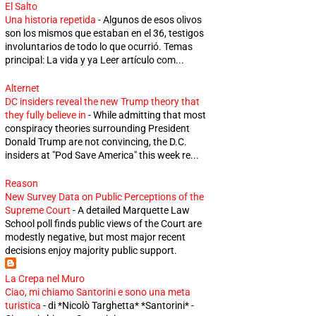
El Salto
Una historia repetida
-
Algunos de esos olivos
son los mismos que estaban en el 36, testigos
involuntarios de todo lo que ocurrió. Temas
principal: La vida y ya Leer artículo com...
Alternet
DC insiders reveal the new Trump theory that
they fully believe in
-
While admitting that most
conspiracy theories surrounding President
Donald Trump are not convincing, the D.C.
insiders at "Pod Save America" this week re...
Reason
New Survey Data on Public Perceptions of the
Supreme Court
-
A detailed Marquette Law
School poll finds public views of the Court are
modestly negative, but most major recent
decisions enjoy majority public support.
La Crepa nel Muro
Ciao, mi chiamo Santorini e sono una meta
turistica
-
di *Nicolò Targhetta* *Santorini* -