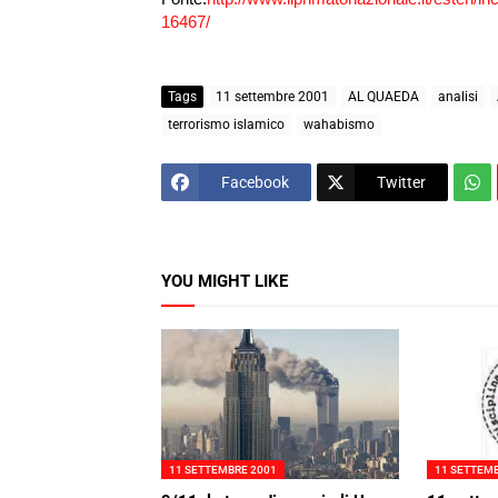
16467/
Tags
11 settembre 2001
AL QUAEDA
analisi
terrorismo islamico
wahabismo
Facebook
Twitter
YOU MIGHT LIKE
11 SETTEMBRE 2001
11 SETTEM