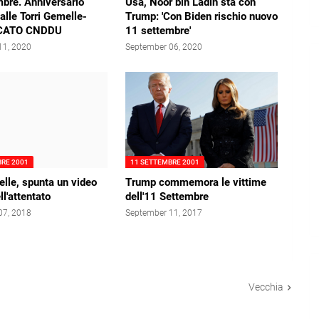
bre. Anniversario
Usa, Noor bin Ladin sta con
 alle Torri Gemelle-
Trump: 'Con Biden rischio nuovo
CATO CNDDU
11 settembre'
11, 2020
September 06, 2020
BRE 2001
11 SETTEMBRE 2001
elle, spunta un video
Trump commemora le vittime
ll'attentato
dell'11 Settembre
07, 2018
September 11, 2017
Vecchia