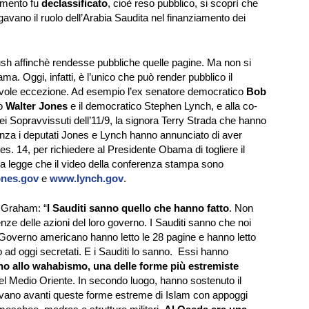
umento fu
declassificato
, cioè reso pubblico, si scoprì che
vano il ruolo dell’Arabia Saudita nel finanziamento dei
ush affinchè rendesse pubbliche quelle pagine. Ma non si
. Oggi, infatti, è l’unico che può render pubblico il
evole eccezione. Ad esempio l’ex senatore democratico
Bob
no
Walter Jones
e il democratico Stephen Lynch, e alla co-
ei Sopravvissuti dell’11/9, la signora Terry Strada che hanno
nza i deputati Jones e Lynch hanno annunciato di aver
s. 14, per richiedere al Presidente Obama di togliere il
ella legge che il video della conferenza stampa sono
ones.gov
e
www.lynch.gov
.
e Graham: “
I Sauditi sanno quello che hanno fatto
. Non
 delle azioni del loro governo. I Sauditi sanno che noi
overno americano hanno letto le 28 pagine e hanno letto
no ad oggi secretati. E i Sauditi lo sanno. Essi hanno
gno allo wahabismo, una delle forme più estremiste
 nel Medio Oriente. In secondo luogo, hanno sostenuto il
tavano avanti queste forme estreme di Islam con appoggi