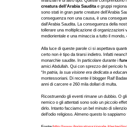
finanziari e di altro tipo. Queste comprendono 
creatura dell’Arabia Saudita
e gruppi regiona
sono stati in gran parte creature dell’Arabia Sau
conseguenza non una causa, è una conseguenza
dall’Arabia Saudita. La conseguenza della nostr
tollerare una moltiplicazione di organizzazioni
mediorientale e una minaccia a tutto il mondo,
Alla luce di queste parole ci si aspettava qua
certo non è tipo da tirarsi indietro. Infatti neanc
monarchie saudite. In particolare durante i
fun
amici Abdullah. Qui con sprezzo del pericolo h
“
In patria, la sua visione era dedicata a educar
montessoriani. Di recente il blogger Raif Badaw
anni di carcere e 260 mila dollari di multa.
Ricostruendo gli eventi rimane un dubbio. O gli
nemico o gli attentati sono solo un piccolo effet
dirlo. Intanto facciamo un bel minuto di silenzi
dell’odio religioso. Almeno questo lo sappiamo 
Fonte:
http://www.ilprimatonazionale.it/esteri/i