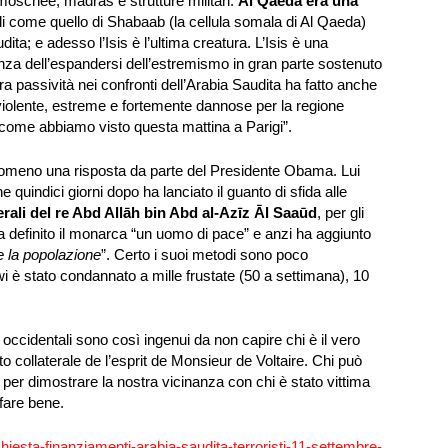
moschee, madras e strutture militari.
Al Qaeda era una
li come quello di Shabaab (la cellula somala di Al Qaeda)
dita; e adesso l’Isis è l’ultima creatura. L’Isis è una
 dell’espandersi dell’estremismo in gran parte sostenuto
a passività nei confronti dell’Arabia Saudita ha fatto anche
 violente, estreme e fortemente dannose per la regione
 come abbiamo visto questa mattina a Parigi”.
ntomeno una risposta da parte del Presidente Obama. Lui
he quindici giorni dopo ha lanciato il guanto di sfida alle
erali del re Abd Allāh bin Abd al-Azīz Āl Saaūd
, per gli
a definito il monarca “un uomo di pace” e anzi ha aggiunto
e la popolazione
”. Certo i suoi metodi sono poco
i è stato condannato a mille frustate (50 a settimana), 10
 occidentali sono così ingenui da non capire chi è il vero
to collaterale de l’esprit de Monsieur de Voltaire. Chi può
o per dimostrare la nostra vicinanza con chi è stato vittima
fare bene.
nchiesta-finanziamenti-arabia-saudita-terroristi-11-settembre-