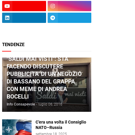
TENDENZE
ANDREA BOCELLI
"SALDI MAI VISTI": STA
FACENDO DISCUTERE
PUBBLICITA' DI UN NEGOZIO
DI BASSANO DEL GRAPPA
CON MEME DI ANDREA
BOCELLI
Info Consapevole
-
luglio 06, 2016
C’era una volta il Consiglio
NATO–Russia
settembre 18, 2025