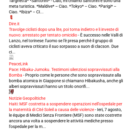
Targhetta* *Santorini* - Ciao, mi chiamo Santorini e sono una
meta turistica. *Maldive* – Ciao. *Tokyo* – Ciao. *Parigi* –
Ciao. *Ibiza* – CI...
Dire.it
Travolge ciclisti dopo una lite, poi torna indietro e li investe di
nuovo: arrestato per tentato omicidio
-
È successo nelle Valli di
Lanzo, nel torinese: l'uomo se l'è presa perchè il gruppo di
ciclisti aveva criticato il suo sorpasso a suon di clacson. Due
ci...
PeaceLink
Pace: Hibaku-Jumoku. Testimoni silenziosi sopravvissuti alla
Bomba
-
Proprio come le persone che sono sopravvissute alla
bomba atomica in Giappone si chiamano Hibakusha, anche gli
alberi sopravvissuti hanno un titolo onorifi...
Notizie Geopolitiche
Haiti: MSF costretta a sospendere operazioni nell’ospedale per
la maternità di Cité Soleil a causa delle violenze
-
Ieri, 7 agosto,
le équipe di Medici Senza Frontiere (MSF) sono state costrette
ancora una volta a sospendere le attività mediche presso
l’ospedale per la m...