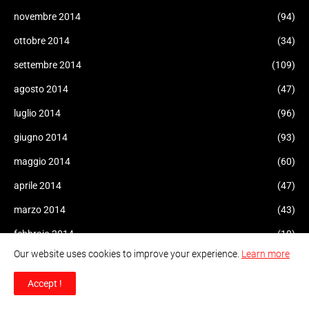
novembre 2014
(94)
ottobre 2014
(34)
settembre 2014
(109)
agosto 2014
(47)
luglio 2014
(96)
giugno 2014
(93)
maggio 2014
(60)
aprile 2014
(47)
marzo 2014
(43)
febbraio 2014
(10)
Our website uses cookies to improve your experience.
Learn more
gennaio 2014
(6)
dicembre 2013
(11)
Accept !
novembre 2013
(22)