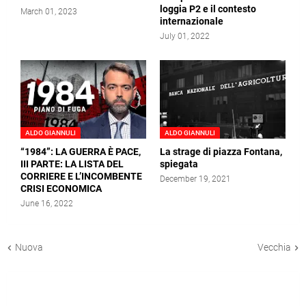
loggia P2 e il contesto
March 01, 2023
internazionale
July 01, 2022
ALDO GIANNULI
ALDO GIANNULI
“1984”: LA GUERRA È PACE,
La strage di piazza Fontana,
III PARTE: LA LISTA DEL
spiegata
CORRIERE E L’INCOMBENTE
December 19, 2021
CRISI ECONOMICA
June 16, 2022
Nuova
Vecchia