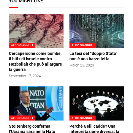
YOU MIGHT LIKE
ALDO GIANNULI
ALDO GIANNULI
Cercapersone come bombe,
La tesi del “doppio Stato”
il blitz di Israele contro
non è una barzelletta
Hezbollah che può allargare
March 23, 2023
la guerra
September 17, 2024
ALDO GIANNULI
ALDO GIANNULI
Stoltenberg conferma:
Perché Gelli cadde? Una
l’Ucraina sarà nella Nato
interpretazione diversa: la