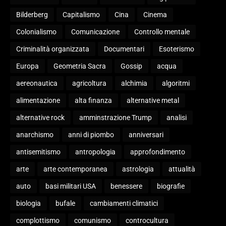
Bilderberg
Capitalismo
Cina
Cinema
Colonialismo
Comunicazione
Controllo mentale
Criminalità organizzata
Documentari
Esoterismo
Europa
Geometria Sacra
Gossip
acqua
aereonautica
agricoltura
alchimia
algoritmi
alimentazione
alta finanza
alternative metal
alternative rock
amminstrazione Trump
analisi
anarchismo
anni di piombo
anniversari
antisemitismo
antropologia
approfondimento
arte
arte contemporanea
astrologia
attualità
auto
basi militari USA
benessere
biografie
biologia
bufale
cambiamenti climatici
complottismo
comunismo
controcultura