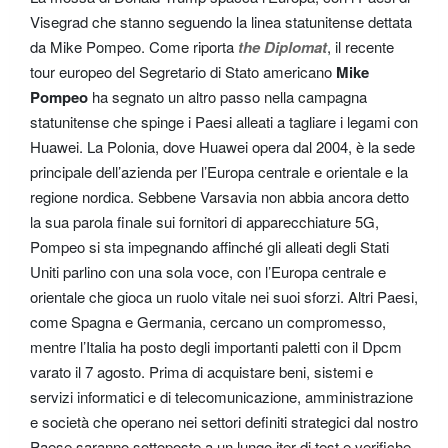
Visegrad che stanno seguendo la linea statunitense dettata
da Mike Pompeo. Come riporta
the Diplomat
, il recente
tour europeo del Segretario di Stato americano
Mike
Pompeo
ha segnato un altro passo nella campagna
statunitense che spinge i Paesi alleati a tagliare i legami con
Huawei. La Polonia, dove Huawei opera dal 2004, è la sede
principale dell’azienda per l’Europa centrale e orientale e la
regione nordica. Sebbene Varsavia non abbia ancora detto
la sua parola finale sui fornitori di apparecchiature 5G,
Pompeo si sta impegnando affinché gli alleati degli Stati
Uniti parlino con una sola voce, con l’Europa centrale e
orientale che gioca un ruolo vitale nei suoi sforzi. Altri Paesi,
come Spagna e Germania, cercano un compromesso,
mentre l’Italia ha posto degli importanti paletti con il Dpcm
varato il 7 agosto. Prima di acquistare beni, sistemi e
servizi informatici e di telecomunicazione, amministrazione
e società che operano nei settori definiti strategici dal nostro
Paese saranno sottoposte a un lungo iter di test e verifiche.