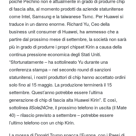
poiché Pechino non è attualmente in grado di produrre chip
di fascia alta, al momento prodotti da aziende statunitense
come Intel, Samsung e la taiwanese Tsmc. Per Huawei si
traduce in un danno enorme. Richard Yu, Ceo della
business unit consumer di Huawei,
ha ammesso
che a
partire dal prossimo mese di settembre, la società non sarà
più in grado di produrre i propri chipset Kirin a causa della
continua pressione economica degli Stati Uniti.
“Sfortunatamente – ha sottolineato Yu durante una
conferenza stampa – nel secondo round di sanzioni
statunitensi, i nostri produttori di chip hanno accettato ordini
solo fino al 15 maggio. La produzione terminerà il 15
settembre. Quest’anno potrebbe essere l’ultima
generazione di chip di fascia alta Huawei Kirin”. E così,
sottolinea
IlSole24Ore
, il prossimo telefono in uscita (il Mate
40) – rilascio previsto a settembre – potrebbe essere
l’ultimo telefono con un chip Kirin.
La mossa di Donald Trump spacca l’Europa, con i Paesi di