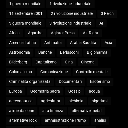
1 guerra mondiale
1 rivoluzione industriale
11 settembre 2001
2 rivoluzione industriale
3 Reich
3 guerra mondiale
3 rivoluzione industriale
AI
Africa
Agartha
Aginter Press
Alt-Right
America Latina
Antimafia
Arabia Saudita
Asia
Astronomia
Banche
Berlusconi
Big pharma
Bilderberg
Capitalismo
Cina
Cinema
Colonialismo
Comunicazione
Controllo mentale
Criminalità organizzata
Documentari
Esoterismo
Europa
Geometria Sacra
Gossip
acqua
aereonautica
agricoltura
alchimia
algoritmi
alimentazione
alta finanza
alternative metal
alternative rock
amminstrazione Trump
analisi