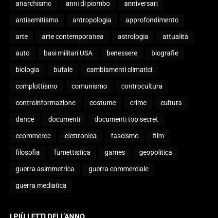
anarchismo
anni di piombo
anniversari
antisemitismo
antropologia
approfondimento
arte
arte contemporanea
astrologia
attualità
auto
basi militari USA
benessere
biografie
biologia
bufale
cambiamenti climatici
complottismo
comunismo
controcultura
controinformazione
costume
crime
cultura
dance
documenti
documenti top secret
ecommerce
elettronica
fascismo
film
filosofia
fumettistica
games
geopolitica
guerra asimmetrica
guerra commerciale
guerra mediatica
I PIÙ LETTI DELL’ANNO