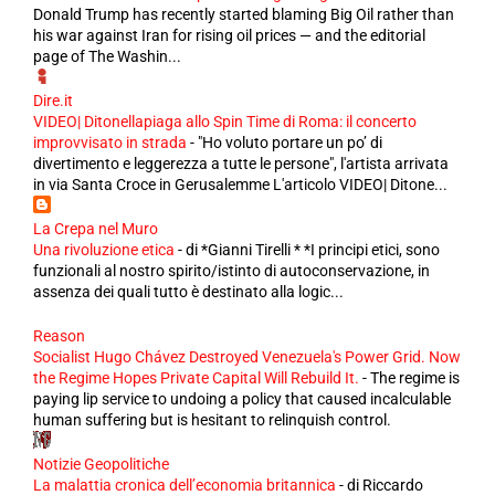
Donald Trump has recently started blaming Big Oil rather than
his war against Iran for rising oil prices — and the editorial
page of The Washin...
Dire.it
VIDEO| Ditonellapiaga allo Spin Time di Roma: il concerto
improvvisato in strada
-
"Ho voluto portare un po’ di
divertimento e leggerezza a tutte le persone", l'artista arrivata
in via Santa Croce in Gerusalemme L'articolo VIDEO| Ditone...
La Crepa nel Muro
Una rivoluzione etica
-
di *Gianni Tirelli * *I principi etici, sono
funzionali al nostro spirito/istinto di autoconservazione, in
assenza dei quali tutto è destinato alla logic...
Reason
Socialist Hugo Chávez Destroyed Venezuela's Power Grid. Now
the Regime Hopes Private Capital Will Rebuild It.
-
The regime is
paying lip service to undoing a policy that caused incalculable
human suffering but is hesitant to relinquish control.
Notizie Geopolitiche
La malattia cronica dell’economia britannica
-
di Riccardo