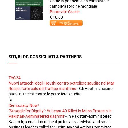
Come la pandemia ha cambiato e
cambierà l'ordine mondiale
Ponte alle Grazie
€ 18,00
SITI/BLOG CONSIGLIATI & PARTNERS
TAG24
Nuovi attacchi degli Houthi contro petroliere saudite nel Mar
Rosso: forte calo del traffico marittimo
-
Gli Houthi lanciano
nuovi attacchi contro le petroliere saudite.
Democracy Now!
"Struggle for Dignity": At Least 40 Killed in Mass Protests in
Pakistan-Administered Kashmir
-
In Pakistan-administered
Kashmir, a coalition of local politicians, activists and small-
business leaders called the Joint Awami Action Committee