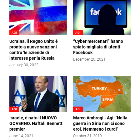
AGI
AGI
Ucraina, il Regno Unito è
“Cyber mercenari” hanno
pronto a nuove sanzioni
spiato migliaia di utenti
contro 'le aziende di
Facebook
interesse per la Russia'
December 20, 2021
January 30, 2022
AGI
AGI
Israele, è nato il NUOVO
Marco Ambrogi - Agi: "Nella
GOVERNO. Naftali Bennett
guerra in Siria non ci sono
premier
eroi. Nemmeno i curdi"
June 14, 2021
October 31, 2019