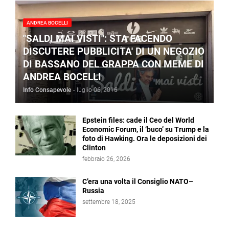
ANDREA BOCELLI
"SALDI MAI VISTI": STA FACENDO
DISCUTERE PUBBLICITA' DI UN NEGOZIO
DI BASSANO DEL GRAPPA CON MEME DI
ANDREA BOCELLI
Info Consapevole
-
luglio 06, 2016
Epstein files: cade il Ceo del World
Economic Forum, il ‘buco’ su Trump e la
foto di Hawking. Ora le deposizioni dei
Clinton
febbraio 26, 2026
C’era una volta il Consiglio NATO–
Russia
settembre 18, 2025