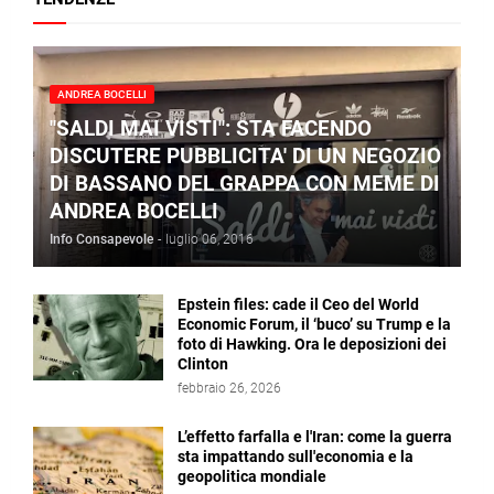
ANDREA BOCELLI
"SALDI MAI VISTI": STA FACENDO
DISCUTERE PUBBLICITA' DI UN NEGOZIO
DI BASSANO DEL GRAPPA CON MEME DI
ANDREA BOCELLI
Info Consapevole
-
luglio 06, 2016
Epstein files: cade il Ceo del World
Economic Forum, il ‘buco’ su Trump e la
foto di Hawking. Ora le deposizioni dei
Clinton
febbraio 26, 2026
L’effetto farfalla e l'Iran: come la guerra
sta impattando sull'economia e la
geopolitica mondiale