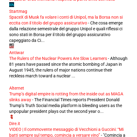
Startmag
SpaceX di Musk fa volare i conti di Unipol, ma la Borsa non si
eccita con il titolo del gruppo assicurativo
-
Che cosa emerge
dalla relazione semestrale del gruppo Unipol e quali riflessi ci
sono stati in Borsa per il titolo del gruppo assicurativo
capeggiato da Ci...
Antiwar
The Rulers of the Nuclear Powers Are Slow Learners
-
Although
81 years have passed since the atomic bombing of Japan in
August 1945, the rulers of major nations continue their
reckless march toward a nuclear ...
Alternet
Trump’s digital empire is rotting from the inside out as MAGA
slinks away
-
The Financial Times reports President Donald
Trump’s Truth Social media platform is bleeding users as the
unpopular president plays out the second year o...
Dire.it
VIDEO | Il commovente messaggio di Vecchioni a Guccini: “Mi
batti sempre sul tempo, comincia a versare vino”
-
"Comincia a