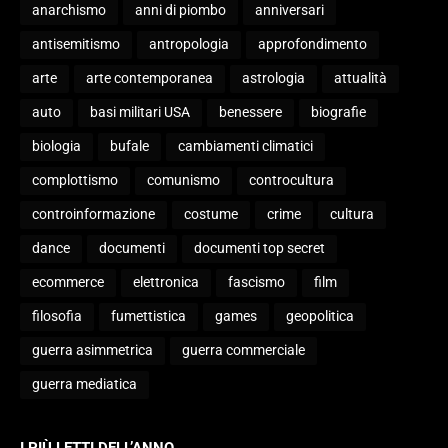
anarchismo
anni di piombo
anniversari
antisemitismo
antropologia
approfondimento
arte
arte contemporanea
astrologia
attualità
auto
basi militari USA
benessere
biografie
biologia
bufale
cambiamenti climatici
complottismo
comunismo
controcultura
controinformazione
costume
crime
cultura
dance
documenti
documenti top secret
ecommerce
elettronica
fascismo
film
filosofia
fumettistica
games
geopolitica
guerra asimmetrica
guerra commerciale
guerra mediatica
I PIÙ LETTI DELL’ANNO