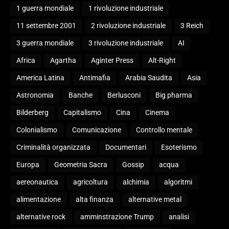
1 guerra mondiale
1 rivoluzione industriale
11 settembre 2001
2 rivoluzione industriale
3 Reich
3 guerra mondiale
3 rivoluzione industriale
AI
Africa
Agartha
Aginter Press
Alt-Right
America Latina
Antimafia
Arabia Saudita
Asia
Astronomia
Banche
Berlusconi
Big pharma
Bilderberg
Capitalismo
Cina
Cinema
Colonialismo
Comunicazione
Controllo mentale
Criminalità organizzata
Documentari
Esoterismo
Europa
Geometria Sacra
Gossip
acqua
aereonautica
agricoltura
alchimia
algoritmi
alimentazione
alta finanza
alternative metal
alternative rock
amminstrazione Trump
analisi