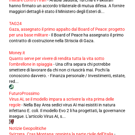
hanno firmato un accordo trilaterale di mutua difesa. A fornire
maggiori dettagli è stato il Ministero degli Esteri di...
TAG24
Gaza, assegnato il primo appalto dal Board of Peace: progetto
per una base militare
-
Il Board of Peace ha assegnato il primo
contratto di costruzione nella Striscia di Gaza.
Money.it
Quanto serve per vivere di rendita tutta la vita sotto
l'ombrellone in spiaggia
-
Una cifra separa chi potrebbe
smettere di lavorare da chi non ci riuscirà mai. Pochi la
conoscono davvero. - Finanza personale / Investimenti, estate,
red...
FuturoProssimo
Virus AI, se il modello impara a scrivere la vita prima delle
regole
-
Nella Bay Area sedici virus AI mai esistiti in natura
infettano E. coli. Il modello Evo 2 li ha progettati, la governance
insegue. L'articolo Virus AI, s...
Notizie Geopolitiche
Svizzera. Cras Montana: respinta la parte civile dell’Italia
-