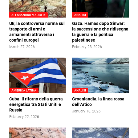
ALESSANDRO MAUCERI
ANALISI
UE, la controversa norma sul
Gaza. Hamas dopo Sinwar:
trasporto di armi e
la successione che ridisegna
armamenti attraverso i
la guerra e la politica
confini europei
palestinese
March 27, 2026
February 23, 2026
AMERICA LATINA
ANALISI
Cuba. Il ritorno della guerra
Groenlandia, la linea rossa
energetica tra Stati Uniti e
dell’Artico
Russia
January 18, 2026
February 22, 2026