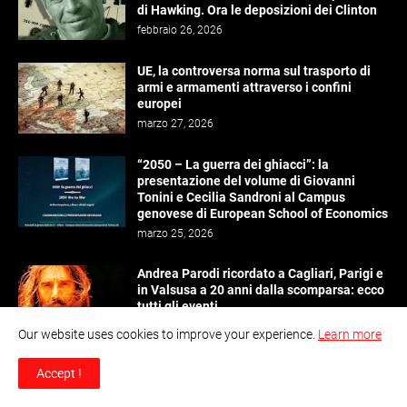
di Hawking. Ora le deposizioni dei Clinton
febbraio 26, 2026
UE, la controversa norma sul trasporto di
armi e armamenti attraverso i confini
europei
marzo 27, 2026
“2050 – La guerra dei ghiacci”: la
presentazione del volume di Giovanni
Tonini e Cecilia Sandroni al Campus
genovese di European School of Economics
marzo 25, 2026
Andrea Parodi ricordato a Cagliari, Parigi e
in Valsusa a 20 anni dalla scomparsa: ecco
tutti gli eventi
aprile 25, 2026
Our website uses cookies to improve your experience.
Learn more
Quanto ha venduto il libro del generale
Accept !
Vannacci
settembre 01, 2023