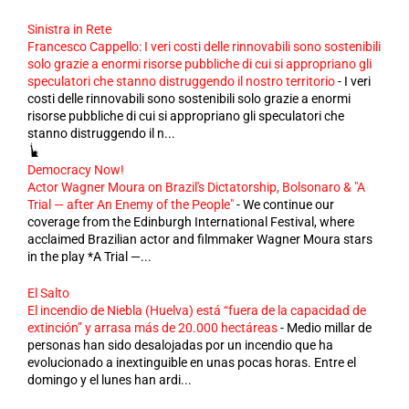
Sinistra in Rete
Francesco Cappello: I veri costi delle rinnovabili sono sostenibili
solo grazie a enormi risorse pubbliche di cui si appropriano gli
speculatori che stanno distruggendo il nostro territorio
-
I veri
costi delle rinnovabili sono sostenibili solo grazie a enormi
risorse pubbliche di cui si appropriano gli speculatori che
stanno distruggendo il n...
Democracy Now!
Actor Wagner Moura on Brazil's Dictatorship, Bolsonaro & "A
Trial — after An Enemy of the People"
-
We continue our
coverage from the Edinburgh International Festival, where
acclaimed Brazilian actor and filmmaker Wagner Moura stars
in the play *A Trial —...
El Salto
El incendio de Niebla (Huelva) está “fuera de la capacidad de
extinción” y arrasa más de 20.000 hectáreas
-
Medio millar de
personas han sido desalojadas por un incendio que ha
evolucionado a inextinguible en unas pocas horas. Entre el
domingo y el lunes han ardi...