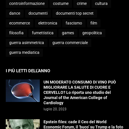
controinformazione
costume
crime
cultura
dance
documenti
documenti top secret
ecommerce
elettronica
fascismo
film
filosofia
fumettistica
games
geopolitica
guerra asimmetrica
guerra commerciale
guerra mediatica
I PIÙ LETTI DELL’ANNO
UN MODERATO CONSUMO DI VINO PUÒ
MIGLIORARE LA SALUTE DI CUORE E
CERVELLO? Lo riporta uno studio del
Journal of the American College of
Cardiology
luglio 20, 2023
Epstein files: cade il Ceo del World
Economic Forum, il ‘buco’ su Trump e la foto