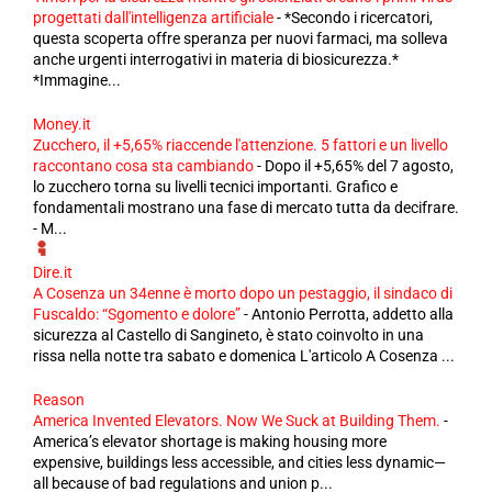
progettati dall'intelligenza artificiale
-
*Secondo i ricercatori,
questa scoperta offre speranza per nuovi farmaci, ma solleva
anche urgenti interrogativi in ​​materia di biosicurezza.*
*Immagine...
Money.it
Zucchero, il +5,65% riaccende l'attenzione. 5 fattori e un livello
raccontano cosa sta cambiando
-
Dopo il +5,65% del 7 agosto,
lo zucchero torna su livelli tecnici importanti. Grafico e
fondamentali mostrano una fase di mercato tutta da decifrare.
- M...
Dire.it
A Cosenza un 34enne è morto dopo un pestaggio, il sindaco di
Fuscaldo: “Sgomento e dolore”
-
Antonio Perrotta, addetto alla
sicurezza al Castello di Sangineto, è stato coinvolto in una
rissa nella notte tra sabato e domenica L'articolo A Cosenza ...
Reason
America Invented Elevators. Now We Suck at Building Them.
-
America’s elevator shortage is making housing more
expensive, buildings less accessible, and cities less dynamic—
all because of bad regulations and union p...