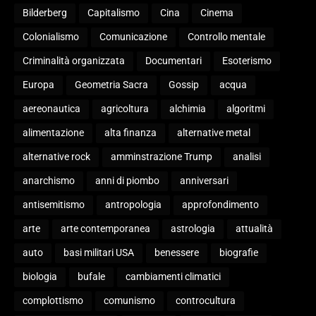
Bilderberg
Capitalismo
Cina
Cinema
Colonialismo
Comunicazione
Controllo mentale
Criminalità organizzata
Documentari
Esoterismo
Europa
Geometria Sacra
Gossip
acqua
aereonautica
agricoltura
alchimia
algoritmi
alimentazione
alta finanza
alternative metal
alternative rock
amminstrazione Trump
analisi
anarchismo
anni di piombo
anniversari
antisemitismo
antropologia
approfondimento
arte
arte contemporanea
astrologia
attualità
auto
basi militari USA
benessere
biografie
biologia
bufale
cambiamenti climatici
complottismo
comunismo
controcultura