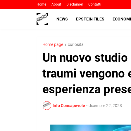
Home
About
Disclaimer
Contatti
NEWS
EPSTEIN FILES
ECONOMI
Home page
curiosità
Un nuovo studio 
traumi vengono 
esperienza pres
Info Consapevole
-
dicembre 22, 2023