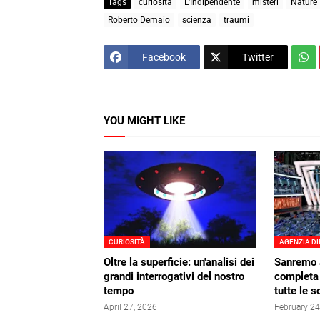
Tags
curiosità
L'Indipendente
misteri
Nature
Roberto Demaio
scienza
traumi
Facebook
Twitter
YOU MIGHT LIKE
CURIOSITÀ
AGENZIA DI
Oltre la superficie: un'analisi dei
Sanremo a
grandi interrogativi del nostro
completa 
tempo
tutte le 
April 27, 2026
February 24