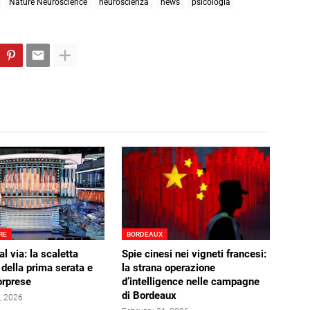
Nature Neuroscience
neuroscienza
news
psicologia
RE
BORDEAUX
l via: la scaletta
Spie cinesi nei vigneti francesi:
della prima serata e
la strana operazione
sorprese
d’intelligence nelle campagne
di Bordeaux
, 2026