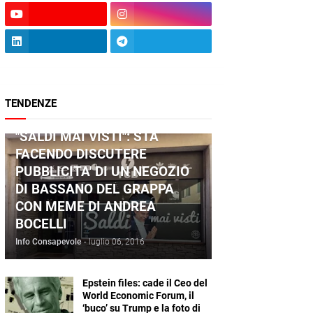
TENDENZE
ANDREA BOCELLI
"SALDI MAI VISTI": STA
FACENDO DISCUTERE
PUBBLICITA' DI UN NEGOZIO
DI BASSANO DEL GRAPPA
CON MEME DI ANDREA
BOCELLI
Info Consapevole
-
luglio 06, 2016
Epstein files: cade il Ceo del
World Economic Forum, il
‘buco’ su Trump e la foto di