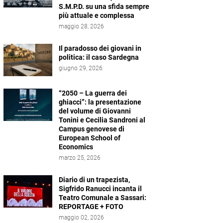
S.M.P.D. su una sfida sempre
più attuale e complessa
maggio 28, 2026
Il paradosso dei giovani in
politica: il caso Sardegna
giugno 29, 2026
“2050 – La guerra dei
ghiacci”: la presentazione
del volume di Giovanni
Tonini e Cecilia Sandroni al
Campus genovese di
European School of
Economics
marzo 25, 2026
Diario di un trapezista,
Sigfrido Ranucci incanta il
Teatro Comunale a Sassari:
REPORTAGE + FOTO
maggio 02, 2026