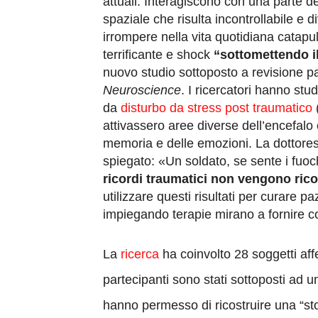
attuali. Interagiscono con una parte de
spaziale che risulta incontrollabile e
irrompere nella vita quotidiana catap
terrificante e shock
“sottomettendo 
nuovo studio sottoposto a revisione pari
Neuroscience
. I ricercatori hanno stu
da
disturbo da stress post traumatico
attivassero aree diverse dell’encefalo 
memoria e delle emozioni. La dottores
spiegato: «Un soldato, se sente i fuochi
ricordi traumatici non vengono rico
utilizzare questi risultati per curare 
impiegando terapie mirano a fornire c
La
ricerca
ha coinvolto 28 soggetti affe
partecipanti sono stati sottoposti ad u
hanno permesso di ricostruire una “stori