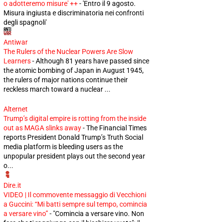
o adotteremo misure' ++
-
'Entro il 9 agosto.
Misura ingiusta e discriminatoria nei confronti
degli spagnoli'
Antiwar
The Rulers of the Nuclear Powers Are Slow
Learners
-
Although 81 years have passed since
the atomic bombing of Japan in August 1945,
the rulers of major nations continue their
reckless march toward a nuclear ...
Alternet
Trump’s digital empire is rotting from the inside
out as MAGA slinks away
-
The Financial Times
reports President Donald Trump’s Truth Social
media platform is bleeding users as the
unpopular president plays out the second year
o...
Dire.it
VIDEO | Il commovente messaggio di Vecchioni
a Guccini: “Mi batti sempre sul tempo, comincia
a versare vino”
-
"Comincia a versare vino. Non