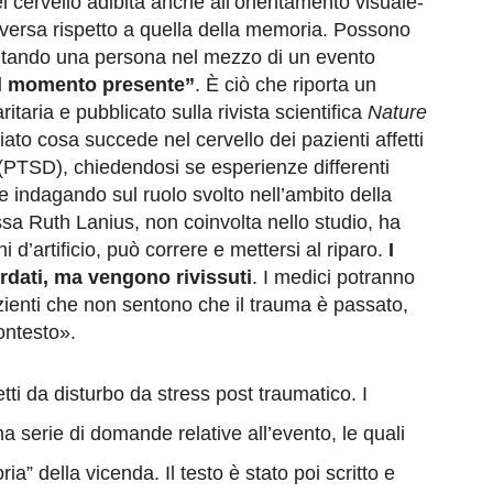
l cervello adibita anche all’orientamento visuale-
 diversa rispetto a quella della memoria. Possono
ultando una persona nel mezzo di un evento
il momento presente”
. È ciò che riporta un
taria e pubblicato sulla rivista scientifica
Nature
diato cosa succede nel cervello dei pazienti affetti
(PTSD), chiedendosi se esperienze differenti
e indagando sul ruolo svolto nell’ambito della
sa Ruth Lanius, non coinvolta nello studio, ha
 d’artificio, può correre e mettersi al riparo.
I
rdati, ma vengono rivissuti
. I medici potranno
pazienti che non sentono che il trauma è passato,
ontesto».
tti da disturbo da stress post traumatico. I
na serie di domande relative all’evento, le quali
a” della vicenda. Il testo è stato poi scritto e