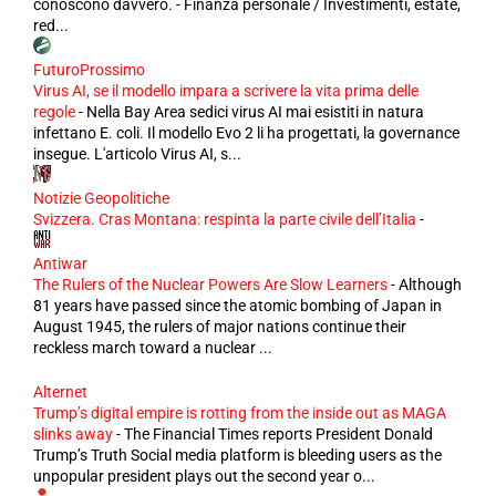
conoscono davvero. - Finanza personale / Investimenti, estate,
red...
FuturoProssimo
Virus AI, se il modello impara a scrivere la vita prima delle
regole
-
Nella Bay Area sedici virus AI mai esistiti in natura
infettano E. coli. Il modello Evo 2 li ha progettati, la governance
insegue. L'articolo Virus AI, s...
Notizie Geopolitiche
Svizzera. Cras Montana: respinta la parte civile dell’Italia
-
Antiwar
The Rulers of the Nuclear Powers Are Slow Learners
-
Although
81 years have passed since the atomic bombing of Japan in
August 1945, the rulers of major nations continue their
reckless march toward a nuclear ...
Alternet
Trump’s digital empire is rotting from the inside out as MAGA
slinks away
-
The Financial Times reports President Donald
Trump’s Truth Social media platform is bleeding users as the
unpopular president plays out the second year o...