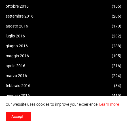
ottobre 2016
(165)
settembre 2016
(206)
agosto 2016
(170)
luglio 2016
(232)
giugno 2016
(288)
maggio 2016
(105)
aprile 2016
(216)
marzo 2016
(224)
febbraio 2016
(34)
gennaio 2016
(415)
Our website uses cookies to improve your experience.
Learn more
dicembre 2015
(247)
novembre 2015
(292)
Accept !
ottobre 2015
(451)