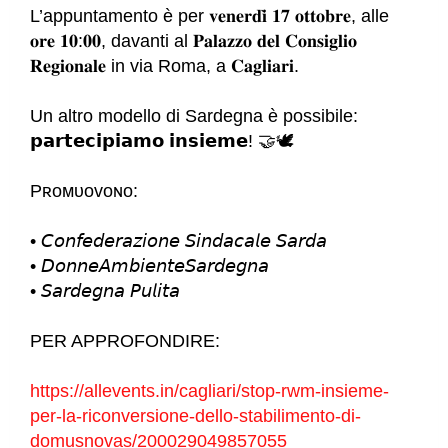
L’appuntamento è per 𝐯𝐞𝐧𝐞𝐫𝐝𝐢̀ 𝟏𝟕 𝐨𝐭𝐭𝐨𝐛𝐫𝐞, alle
𝐨𝐫𝐞 𝟏𝟎:𝟎𝟎, davanti al 𝐏𝐚𝐥𝐚𝐳𝐳𝐨 𝐝𝐞𝐥 𝐂𝐨𝐧𝐬𝐢𝐠𝐥𝐢𝐨
𝐑𝐞𝐠𝐢𝐨𝐧𝐚𝐥𝐞 in via Roma, a 𝐂𝐚𝐠𝐥𝐢𝐚𝐫𝐢.
Un altro modello di Sardegna è possibile:
𝗽𝗮𝗿𝘁𝗲𝗰𝗶𝗽𝗶𝗮𝗺𝗼 𝗶𝗻𝘀𝗶𝗲𝗺𝗲! 🤝🕊️
Pʀᴏᴍᴜᴏᴠᴏɴᴏ:
• 𝘊𝘰𝘯𝘧𝘦𝘥𝘦𝘳𝘢𝘻𝘪𝘰𝘯𝘦 𝘚𝘪𝘯𝘥𝘢𝘤𝘢𝘭𝘦 𝘚𝘢𝘳𝘥𝘢
• 𝘋𝘰𝘯𝘯𝘦𝘈𝘮𝘣𝘪𝘦𝘯𝘵𝘦𝘚𝘢𝘳𝘥𝘦𝘨𝘯𝘢
• 𝘚𝘢𝘳𝘥𝘦𝘨𝘯𝘢 𝘗𝘶𝘭𝘪𝘵𝘢
PER APPROFONDIRE:
https://allevents.in/cagliari/stop-rwm-insieme-
per-la-riconversione-dello-stabilimento-di-
domusnovas/200029049857055