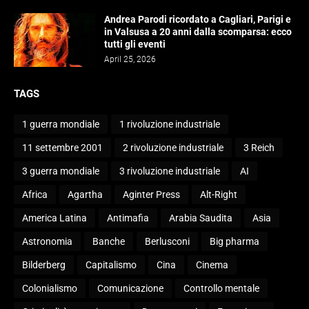
Andrea Parodi ricordato a Cagliari, Parigi e
in Valsusa a 20 anni dalla scomparsa: ecco
tutti gli eventi
April 25, 2026
TAGS
1 guerra mondiale
1 rivoluzione industriale
11 settembre 2001
2 rivoluzione industriale
3 Reich
3 guerra mondiale
3 rivoluzione industriale
AI
Africa
Agartha
Aginter Press
Alt-Right
America Latina
Antimafia
Arabia Saudita
Asia
Astronomia
Banche
Berlusconi
Big pharma
Bilderberg
Capitalismo
Cina
Cinema
Colonialismo
Comunicazione
Controllo mentale