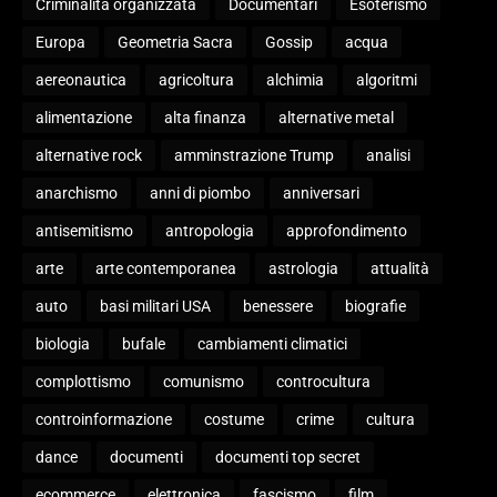
Criminalità organizzata
Documentari
Esoterismo
Europa
Geometria Sacra
Gossip
acqua
aereonautica
agricoltura
alchimia
algoritmi
alimentazione
alta finanza
alternative metal
alternative rock
amminstrazione Trump
analisi
anarchismo
anni di piombo
anniversari
antisemitismo
antropologia
approfondimento
arte
arte contemporanea
astrologia
attualità
auto
basi militari USA
benessere
biografie
biologia
bufale
cambiamenti climatici
complottismo
comunismo
controcultura
controinformazione
costume
crime
cultura
dance
documenti
documenti top secret
ecommerce
elettronica
fascismo
film