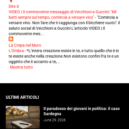
Dire.it
VIDEO | Il commovente messaggio di Vecchioni a Guccini: “Mi
batti sempre sul tempo, comincia a versare vino”
-
"Comincia a
versare vino. Non fare che ti raggiunga con il bicchiere vuoto": il
saluto social di Vecchioni a Guccini L'articolo VIDEO | Il
commovente mes...
La Crepa nel Muro
L'Ombra
-
*L’intera creazione esiste in te, e tutto quello che è in
te esiste anche nella creazione.Non esistono confini fra te e un
oggetto che è accanto a te,...
Mostra tutto
ULTIMI ARTICOLI
Il paradosso dei giovani in politica: il caso
Sardegna
June 29, 2026