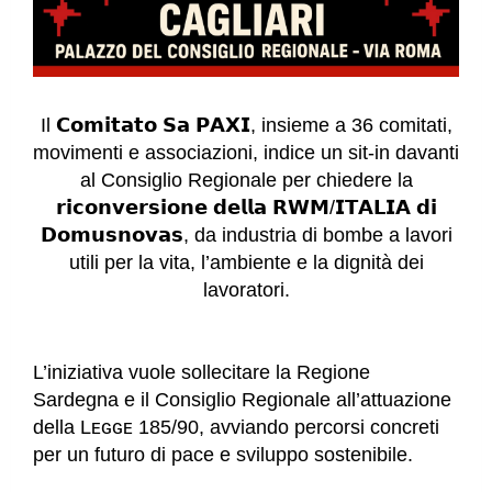
Il 𝗖𝗼𝗺𝗶𝘁𝗮𝘁𝗼 𝗦𝗮 𝗣𝗔𝗫𝗜, insieme a 36 comitati,
movimenti e associazioni, indice un sit-in davanti
al Consiglio Regionale per chiedere la
𝗿𝗶𝗰𝗼𝗻𝘃𝗲𝗿𝘀𝗶𝗼𝗻𝗲 𝗱𝗲𝗹𝗹𝗮 𝗥𝗪𝗠/𝗜𝗧𝗔𝗟𝗜𝗔 𝗱𝗶
𝗗𝗼𝗺𝘂𝘀𝗻𝗼𝘃𝗮𝘀, da industria di bombe a lavori
utili per la vita, l’ambiente e la dignità dei
lavoratori.
L’iniziativa vuole sollecitare la Regione
Sardegna e il Consiglio Regionale all’attuazione
della Lᴇɢɢᴇ 185/90, avviando percorsi concreti
per un futuro di pace e sviluppo sostenibile.