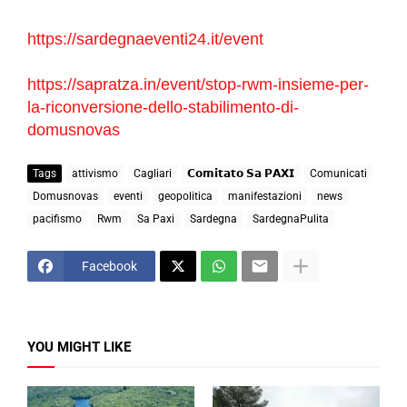
https://sardegnaeventi24.it/event
https://sapratza.in/event/stop-rwm-insieme-per-
la-riconversione-dello-stabilimento-di-
domusnovas
Tags
attivismo
Cagliari
𝗖𝗼𝗺𝗶𝘁𝗮𝘁𝗼 𝗦𝗮 𝗣𝗔𝗫𝗜
Comunicati
Domusnovas
eventi
geopolitica
manifestazioni
news
pacifismo
Rwm
Sa Paxi
Sardegna
SardegnaPulita
Facebook
YOU MIGHT LIKE