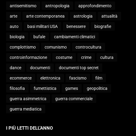
antisemitismo
antropologia
approfondimento
arte
arte contemporanea
astrologia
attualità
auto
basi militari USA
benessere
biografie
biologia
bufale
cambiamenti climatici
complottismo
comunismo
controcultura
controinformazione
costume
crime
cultura
dance
documenti
documenti top secret
ecommerce
elettronica
fascismo
film
filosofia
fumettistica
games
geopolitica
guerra asimmetrica
guerra commerciale
guerra mediatica
I PIÙ LETTI DELL’ANNO