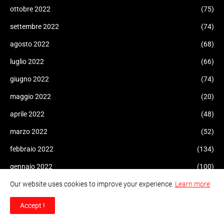
ottobre 2022
(75)
settembre 2022
(74)
agosto 2022
(68)
luglio 2022
(66)
giugno 2022
(74)
maggio 2022
(20)
aprile 2022
(48)
marzo 2022
(52)
febbraio 2022
(134)
gennaio 2022
(100)
dicembre 2021
Our website uses cookies to improve your experience.
Learn more
(109)
novembre 2021
(75)
Accept !
ottobre 2021
(43)