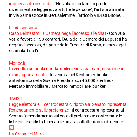
improvvisato in strada
-
"Ho voluto portare un po’ di
divertimento e leggerezza a tutte le persone", l'artista arrivata
in via Santa Croce in Gerusalemme L'articolo VIDEO| Ditone...
L'Indipendente
Caso Delmastro, la Camera nega l’accesso alle chat
-
Con 206
voti a favore e 133 contrari, l’Aula della Camera dei Deputati ha
negato l’accesso, da parte della Procura di Roma, ai messaggi
scambiati tra l’e...
Money.it
In vendita un bunker antiatomico con vista mare, costa meno
di un appartamento
-
In vendita nel Kent un ex bunker
antiatomico della Guerra Fredda a soli 45.000 sterline. -
Mercato immobiliare / Mercato immobiliare, bunker
TAG24
Legge elettorale, il centrodestra ci riprova al Senato: ripresenta
l'emendamento sulle preferenze
-
Il centrodestra ripresenta al
Senato l'emendamento sul voto di preferenza: confermate le
liste con capolista bloccato e novità sull'alternanza di genere.
La Crepa nel Muro