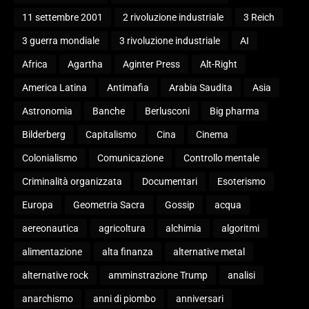
11 settembre 2001
2 rivoluzione industriale
3 Reich
3 guerra mondiale
3 rivoluzione industriale
AI
Africa
Agartha
Aginter Press
Alt-Right
America Latina
Antimafia
Arabia Saudita
Asia
Astronomia
Banche
Berlusconi
Big pharma
Bilderberg
Capitalismo
Cina
Cinema
Colonialismo
Comunicazione
Controllo mentale
Criminalità organizzata
Documentari
Esoterismo
Europa
Geometria Sacra
Gossip
acqua
aereonautica
agricoltura
alchimia
algoritmi
alimentazione
alta finanza
alternative metal
alternative rock
amminstrazione Trump
analisi
anarchismo
anni di piombo
anniversari