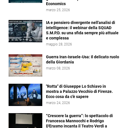
Economics
marzo 25, 2026
IA e pensiero divergente nell'analisi di
intelligence: il webinar della SQUAD
S.M.P.D. su una sfida sempre più attuale
e complessa
maggio 28, 2026
Guerra Iran-Israele-Usa: Il delicato ruolo
della Giordania
marzo 08, 2026
"Rotta" di Giuseppe Lo Schiavo in
mostra a Palazzo Vecchio di Firenze.
Ecco cosa da c'è sapere
marzo 24, 2026
“Crescere la guerra”: lo spettacolo di
Francesca Mannocchi e Rodrigo
D'Erasmo incanta il Teatro Verdi a