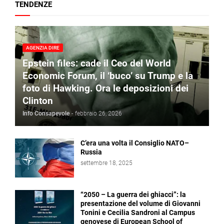
TENDENZE
AGENZIA DIRE
Epstein files: cade il Ceo del World
Economic Forum, il ‘buco’ su Trump e la
foto di Hawking. Ora le deposizioni dei
Clinton
Info Consapevole
-
febbraio 26, 2026
C’era una volta il Consiglio NATO–
Russia
settembre 18, 2025
“2050 – La guerra dei ghiacci”: la
presentazione del volume di Giovanni
Tonini e Cecilia Sandroni al Campus
genovese di European School of