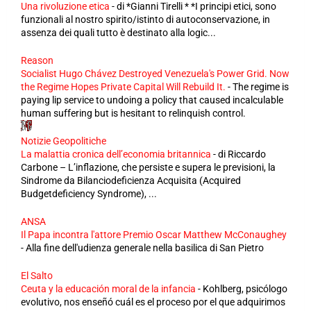
Una rivoluzione etica
-
di *Gianni Tirelli * *I principi etici, sono
funzionali al nostro spirito/istinto di autoconservazione, in
assenza dei quali tutto è destinato alla logic...
Reason
Socialist Hugo Chávez Destroyed Venezuela's Power Grid. Now
the Regime Hopes Private Capital Will Rebuild It.
-
The regime is
paying lip service to undoing a policy that caused incalculable
human suffering but is hesitant to relinquish control.
Notizie Geopolitiche
La malattia cronica dell’economia britannica
-
di Riccardo
Carbone – L’inflazione, che persiste e supera le previsioni, la
Sindrome da Bilanciodeficienza Acquisita (Acquired
Budgetdeficiency Syndrome), ...
ANSA
Il Papa incontra l'attore Premio Oscar Matthew McConaughey
-
Alla fine dell'udienza generale nella basilica di San Pietro
El Salto
Ceuta y la educación moral de la infancia
-
Kohlberg, psicólogo
evolutivo, nos enseñó cuál es el proceso por el que adquirimos