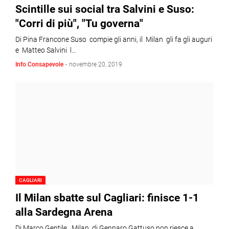
Scintille sui social tra Salvini e Suso:
"Corri di più", "Tu governa"
Di Pina Francone Suso compie gli anni, il Milan gli fa gli auguri
e Matteo Salvini l…
Info Consapevole
-
novembre 20, 2019
CAGLIARI
Il Milan sbatte sul Cagliari: finisce 1-1
alla Sardegna Arena
Di Marco Gentile Milan di Gennaro Gattuso non riesce a