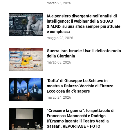
marzo 25, 2026
IA e pensiero divergente nell'analisi di
intelligence: il webinar della SQUAD
S.M.P.D. su una sfida sempre più attuale
e complessa
maggio 28, 2026
Guerra Iran-Israele-Usa: Il delicato ruolo
della Giordania
marzo 08, 2026
"Rotta" di Giuseppe Lo Schiavo in
mostra a Palazzo Vecchio di Firenze.
Ecco cosa da c'è sapere
marzo 24, 2026
“Crescere la guerra”: lo spettacolo di
Francesca Mannocchi e Rodrigo
D'Erasmo incanta il Teatro Verdi a
Sassari. REPORTAGE + FOTO