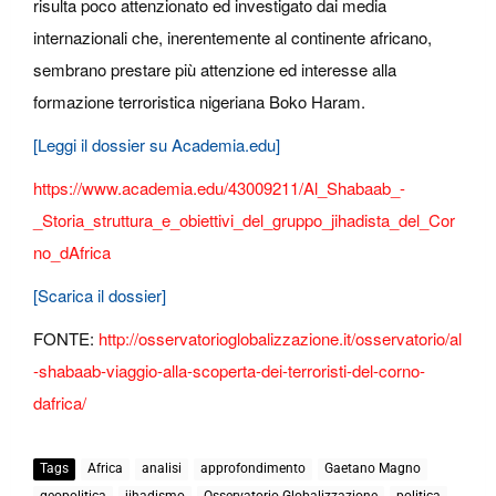
risulta poco attenzionato ed investigato dai media
internazionali che, inerentemente al continente africano,
sembrano prestare più attenzione ed interesse alla
formazione terroristica nigeriana Boko Haram.
[Leggi il dossier su Academia.edu]
https://www.academia.edu/43009211/Al_Shabaab_-
_Storia_struttura_e_obiettivi_del_gruppo_jihadista_del_Cor
no_dAfrica
[Scarica il dossier]
FONTE:
http://osservatorioglobalizzazione.it/osservatorio/al
-shabaab-viaggio-alla-scoperta-dei-terroristi-del-corno-
dafrica/
Tags
Africa
analisi
approfondimento
Gaetano Magno