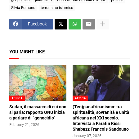
geopolitica
jihadismo
Osservatorio Globalizzazione
politica
Silvia Romano
terrorismo islamico
Facebook
YOU MIGHT LIKE
AFRICA
AFRICA
Sudan, il massacro di cui non
(Teo)panafricanismo: tra
si parla: rapporto ONU inizia
spiritualità, sovranità e unità
a parlare di “genocidio”
africana nel XXI secolo.
Intervista a Farafin Kissi
February 21, 2026
Shabazz Francois Sandouno
January 07, 2026