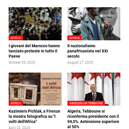
AFRICA
AFRICA
I giovani del Marocco hanno
Il nazionalismo
lanciato proteste in tutto il
panafricanista nel XXI
Paese
secolo
October 05, 2025
August 27, 2025
AFRICA
ABDELMAJID TEBBOUNE
Kazimiers Pichlak, a Firenze
Algeria, Tebboune si
la mostra fotografica su "I
riconferma presidente con il
volti dell'Africa"
94,5%. Astensione superiore
al 50%
April 22, 2025