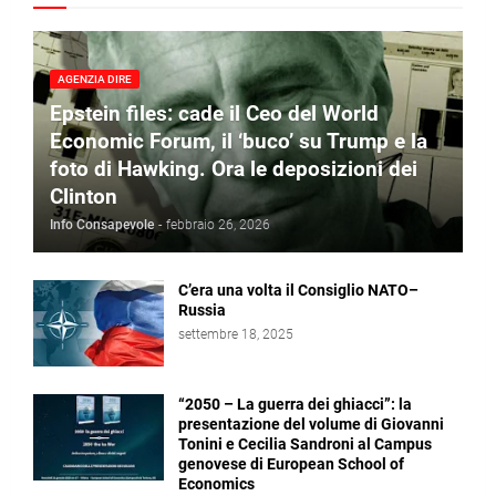
AGENZIA DIRE
Epstein files: cade il Ceo del World
Economic Forum, il ‘buco’ su Trump e la
foto di Hawking. Ora le deposizioni dei
Clinton
Info Consapevole
-
febbraio 26, 2026
C’era una volta il Consiglio NATO–
Russia
settembre 18, 2025
“2050 – La guerra dei ghiacci”: la
presentazione del volume di Giovanni
Tonini e Cecilia Sandroni al Campus
genovese di European School of
Economics