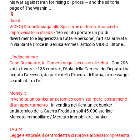
his war against Iran for rising oil prices — and the editorial
page of The Washin...
Dire.it
VIDEO| Ditonellapiaga allo Spin Time di Roma: il concerto
improvvisato in strada
-
"Ho voluto portare un po’ di
divertimento e leggerezza a tutte le persone", l'artista arrivata
in via Santa Croce in Gerusalemme L'articolo VIDEO| Ditone...
L'Indipendente
Caso Delmastro, la Camera nega l’accesso alle chat
-
Con 206
voti a favore e 133 contrari, l’Aula della Camera dei Deputati ha
negato l’accesso, da parte della Procura di Roma, ai messaggi
scambiati tra l’e...
Money.it
In vendita un bunker antiatomico con vista mare, costa meno
di un appartamento
-
In vendita nel Kent un ex bunker
antiatomico della Guerra Fredda a soli 45.000 sterline. -
Mercato immobiliare / Mercato immobiliare, bunker
TAG24
Legge elettorale, il centrodestra ci riprova al Senato: ripresenta