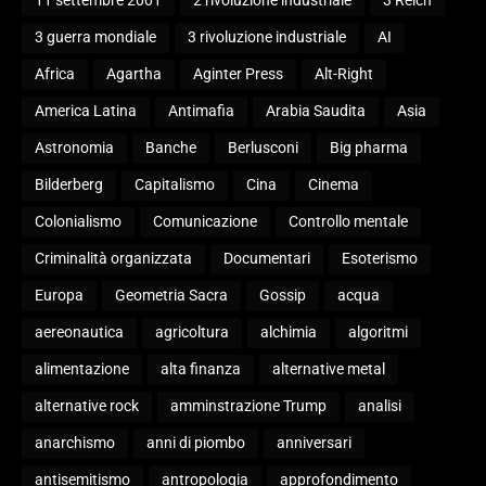
11 settembre 2001
2 rivoluzione industriale
3 Reich
3 guerra mondiale
3 rivoluzione industriale
AI
Africa
Agartha
Aginter Press
Alt-Right
America Latina
Antimafia
Arabia Saudita
Asia
Astronomia
Banche
Berlusconi
Big pharma
Bilderberg
Capitalismo
Cina
Cinema
Colonialismo
Comunicazione
Controllo mentale
Criminalità organizzata
Documentari
Esoterismo
Europa
Geometria Sacra
Gossip
acqua
aereonautica
agricoltura
alchimia
algoritmi
alimentazione
alta finanza
alternative metal
alternative rock
amminstrazione Trump
analisi
anarchismo
anni di piombo
anniversari
antisemitismo
antropologia
approfondimento