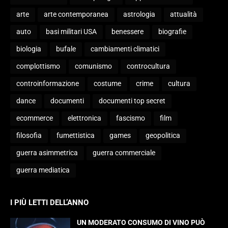
arte
arte contemporanea
astrologia
attualità
auto
basi militari USA
benessere
biografie
biologia
bufale
cambiamenti climatici
complottismo
comunismo
controcultura
controinformazione
costume
crime
cultura
dance
documenti
documenti top secret
ecommerce
elettronica
fascismo
film
filosofia
fumettistica
games
geopolitica
guerra asimmetrica
guerra commerciale
guerra mediatica
I PIÙ LETTI DELL’ANNO
UN MODERATO CONSUMO DI VINO PUÒ