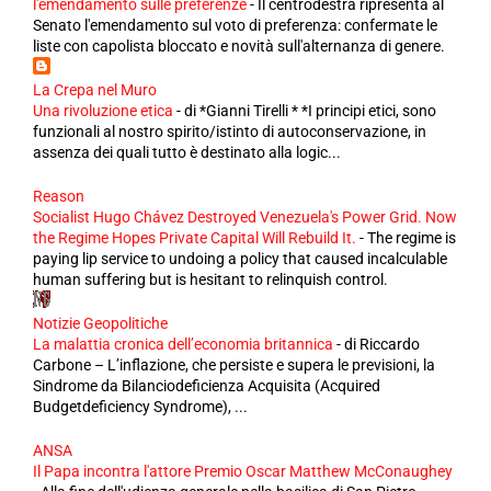
l'emendamento sulle preferenze
-
Il centrodestra ripresenta al
Senato l'emendamento sul voto di preferenza: confermate le
liste con capolista bloccato e novità sull'alternanza di genere.
La Crepa nel Muro
Una rivoluzione etica
-
di *Gianni Tirelli * *I principi etici, sono
funzionali al nostro spirito/istinto di autoconservazione, in
assenza dei quali tutto è destinato alla logic...
Reason
Socialist Hugo Chávez Destroyed Venezuela's Power Grid. Now
the Regime Hopes Private Capital Will Rebuild It.
-
The regime is
paying lip service to undoing a policy that caused incalculable
human suffering but is hesitant to relinquish control.
Notizie Geopolitiche
La malattia cronica dell’economia britannica
-
di Riccardo
Carbone – L’inflazione, che persiste e supera le previsioni, la
Sindrome da Bilanciodeficienza Acquisita (Acquired
Budgetdeficiency Syndrome), ...
ANSA
Il Papa incontra l'attore Premio Oscar Matthew McConaughey