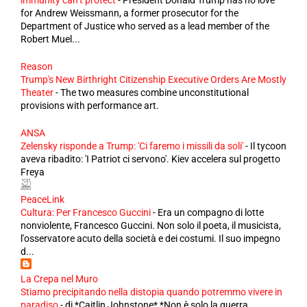
for Andrew Weissmann, a former prosecutor for the
Department of Justice who served as a lead member of the
Robert Muel...
Reason
Trump's New Birthright Citizenship Executive Orders Are Mostly
Theater
-
The two measures combine unconstitutional
provisions with performance art.
ANSA
Zelensky risponde a Trump: 'Ci faremo i missili da soli'
-
Il tycoon
aveva ribadito: 'I Patriot ci servono'. Kiev accelera sul progetto
Freya
PeaceLink
Cultura: Per Francesco Guccini
-
Era un compagno di lotte
nonviolente, Francesco Guccini. Non solo il poeta, il musicista,
l'osservatore acuto della società e dei costumi. Il suo impegno
d...
La Crepa nel Muro
Stiamo precipitando nella distopia quando potremmo vivere in
paradiso
-
di *Caitlin Johnstone* *Non è solo la guerra,