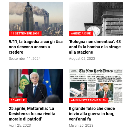
11 SETTEMBRE 2001
AGENZIA DIRE
9/11, la tragedia a cui gli Usa
‘Bologna non dimentica’: 43
non riescono ancora a
anni fa la bomba e la strage
credere
alla stazione
September 11, 2024
August 02, 2023
25 APRILE
AMMINISTRAZIONE BUSH
25 aprile, Mattarella: 'La
Il grande falso che diede
Resistenza fu una rivolta
inizio alla guerra in Iraq,
morale di patrioti'
vent’anni fa
April 25, 2023
March 20, 2023