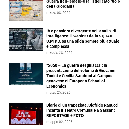
Guerra Iran-Israele-Usa: Il delicato ruolo
della Giordania
marzo 08, 2026
IA e pensiero divergente nell'analisi di
intelligence: il webinar della SQUAD
S.M.P.D. su una sfida sempre più attuale
e complessa
maggio 28, 2026
“2050 – La guerra dei ghiacci”: la
presentazione del volume di Giovanni
Tonini e Cecilia Sandroni al Campus
genovese di European School of
Economics
marzo 25, 2026
Diario di un trapezista, Sigfrido Ranucci
incanta il Teatro Comunale a Sassari:
REPORTAGE + FOTO
maggio 02, 2026