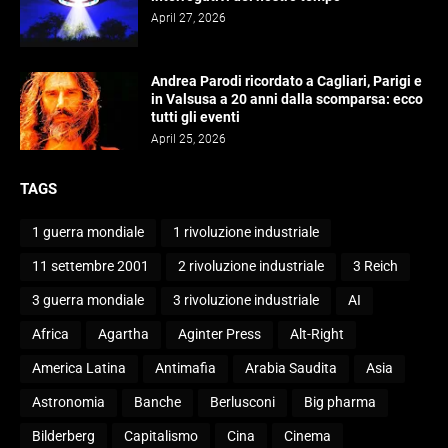
April 27, 2026
Andrea Parodi ricordato a Cagliari, Parigi e
in Valsusa a 20 anni dalla scomparsa: ecco
tutti gli eventi
April 25, 2026
TAGS
1 guerra mondiale
1 rivoluzione industriale
11 settembre 2001
2 rivoluzione industriale
3 Reich
3 guerra mondiale
3 rivoluzione industriale
AI
Africa
Agartha
Aginter Press
Alt-Right
America Latina
Antimafia
Arabia Saudita
Asia
Astronomia
Banche
Berlusconi
Big pharma
Bilderberg
Capitalismo
Cina
Cinema