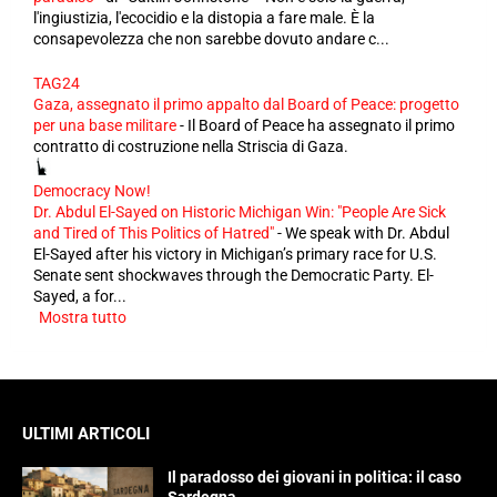
l'ingiustizia, l'ecocidio e la distopia a fare male. È la
consapevolezza che non sarebbe dovuto andare c...
TAG24
Gaza, assegnato il primo appalto dal Board of Peace: progetto
per una base militare
-
Il Board of Peace ha assegnato il primo
contratto di costruzione nella Striscia di Gaza.
Democracy Now!
Dr. Abdul El-Sayed on Historic Michigan Win: "People Are Sick
and Tired of This Politics of Hatred"
-
We speak with Dr. Abdul
El-Sayed after his victory in Michigan’s primary race for U.S.
Senate sent shockwaves through the Democratic Party. El-
Sayed, a for...
Mostra tutto
ULTIMI ARTICOLI
Il paradosso dei giovani in politica: il caso
Sardegna