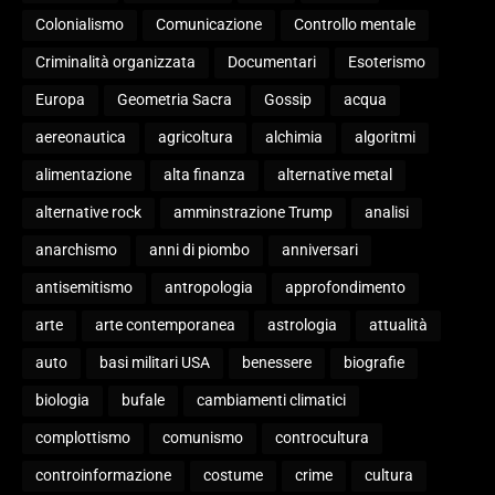
Colonialismo
Comunicazione
Controllo mentale
Criminalità organizzata
Documentari
Esoterismo
Europa
Geometria Sacra
Gossip
acqua
aereonautica
agricoltura
alchimia
algoritmi
alimentazione
alta finanza
alternative metal
alternative rock
amminstrazione Trump
analisi
anarchismo
anni di piombo
anniversari
antisemitismo
antropologia
approfondimento
arte
arte contemporanea
astrologia
attualità
auto
basi militari USA
benessere
biografie
biologia
bufale
cambiamenti climatici
complottismo
comunismo
controcultura
controinformazione
costume
crime
cultura