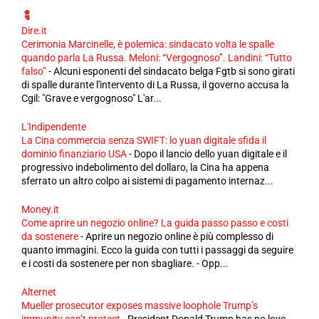
Dire.it
Cerimonia Marcinelle, è polemica: sindacato volta le spalle
quando parla La Russa. Meloni: “Vergognoso”. Landini: “Tutto
falso”
-
Alcuni esponenti del sindacato belga Fgtb si sono girati
di spalle durante l'intervento di La Russa, il governo accusa la
Cgil: "Grave e vergognoso" L'ar...
L'Indipendente
La Cina commercia senza SWIFT: lo yuan digitale sfida il
dominio finanziario USA
-
Dopo il lancio dello yuan digitale e il
progressivo indebolimento del dollaro, la Cina ha appena
sferrato un altro colpo ai sistemi di pagamento internaz...
Money.it
Come aprire un negozio online? La guida passo passo e costi
da sostenere
-
Aprire un negozio online è più complesso di
quanto immagini. Ecco la guida con tutti i passaggi da seguire
e i costi da sostenere per non sbagliare. - Opp...
Alternet
Mueller prosecutor exposes massive loophole Trump’s
immunity can’t protect
-
President Donald Trump has no love