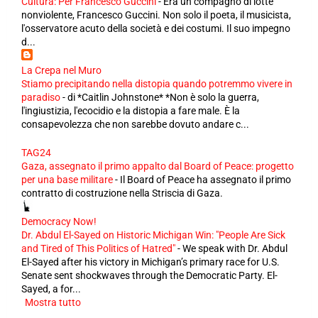
Cultura: Per Francesco Guccini
-
Era un compagno di lotte
nonviolente, Francesco Guccini. Non solo il poeta, il musicista,
l'osservatore acuto della società e dei costumi. Il suo impegno
d...
La Crepa nel Muro
Stiamo precipitando nella distopia quando potremmo vivere in
paradiso
-
di *Caitlin Johnstone* *Non è solo la guerra,
l'ingiustizia, l'ecocidio e la distopia a fare male. È la
consapevolezza che non sarebbe dovuto andare c...
TAG24
Gaza, assegnato il primo appalto dal Board of Peace: progetto
per una base militare
-
Il Board of Peace ha assegnato il primo
contratto di costruzione nella Striscia di Gaza.
Democracy Now!
Dr. Abdul El-Sayed on Historic Michigan Win: "People Are Sick
and Tired of This Politics of Hatred"
-
We speak with Dr. Abdul
El-Sayed after his victory in Michigan’s primary race for U.S.
Senate sent shockwaves through the Democratic Party. El-
Sayed, a for...
Mostra tutto