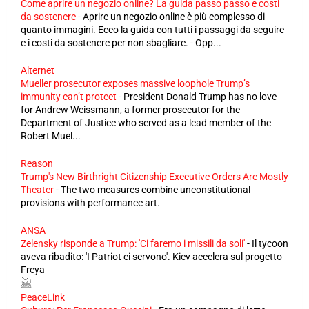
Come aprire un negozio online? La guida passo passo e costi
da sostenere
-
Aprire un negozio online è più complesso di
quanto immagini. Ecco la guida con tutti i passaggi da seguire
e i costi da sostenere per non sbagliare. - Opp...
Alternet
Mueller prosecutor exposes massive loophole Trump’s
immunity can’t protect
-
President Donald Trump has no love
for Andrew Weissmann, a former prosecutor for the
Department of Justice who served as a lead member of the
Robert Muel...
Reason
Trump's New Birthright Citizenship Executive Orders Are Mostly
Theater
-
The two measures combine unconstitutional
provisions with performance art.
ANSA
Zelensky risponde a Trump: 'Ci faremo i missili da soli'
-
Il tycoon
aveva ribadito: 'I Patriot ci servono'. Kiev accelera sul progetto
Freya
PeaceLink