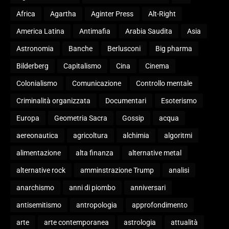
Africa
Agartha
Aginter Press
Alt-Right
America Latina
Antimafia
Arabia Saudita
Asia
Astronomia
Banche
Berlusconi
Big pharma
Bilderberg
Capitalismo
Cina
Cinema
Colonialismo
Comunicazione
Controllo mentale
Criminalità organizzata
Documentari
Esoterismo
Europa
Geometria Sacra
Gossip
acqua
aereonautica
agricoltura
alchimia
algoritmi
alimentazione
alta finanza
alternative metal
alternative rock
amminstrazione Trump
analisi
anarchismo
anni di piombo
anniversari
antisemitismo
antropologia
approfondimento
arte
arte contemporanea
astrologia
attualità