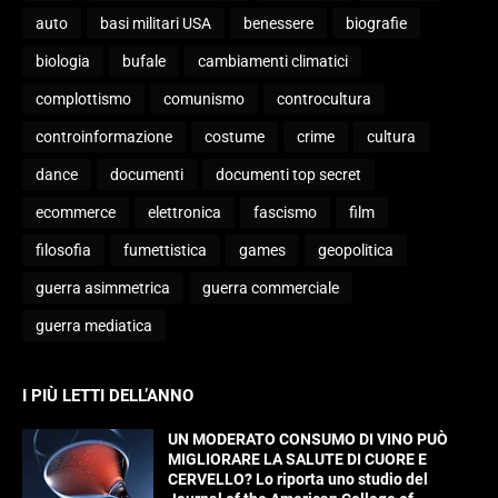
auto
basi militari USA
benessere
biografie
biologia
bufale
cambiamenti climatici
complottismo
comunismo
controcultura
controinformazione
costume
crime
cultura
dance
documenti
documenti top secret
ecommerce
elettronica
fascismo
film
filosofia
fumettistica
games
geopolitica
guerra asimmetrica
guerra commerciale
guerra mediatica
I PIÙ LETTI DELL’ANNO
UN MODERATO CONSUMO DI VINO PUÒ
MIGLIORARE LA SALUTE DI CUORE E
CERVELLO? Lo riporta uno studio del