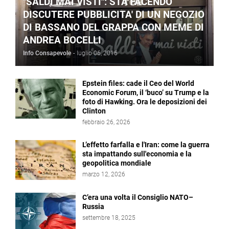
"SALDI MAI VISTI": STA FACENDO
DISCUTERE PUBBLICITA' DI UN NEGOZIO
DI BASSANO DEL GRAPPA CON MEME DI
ANDREA BOCELLI
Info Consapevole
-
luglio 06, 2016
Epstein files: cade il Ceo del World
Economic Forum, il ‘buco’ su Trump e la
foto di Hawking. Ora le deposizioni dei
Clinton
febbraio 26, 2026
L’effetto farfalla e l'Iran: come la guerra
sta impattando sull'economia e la
geopolitica mondiale
marzo 12, 2026
C’era una volta il Consiglio NATO–
Russia
settembre 18, 2025