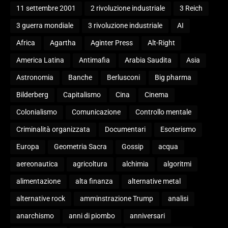
11 settembre 2001
2 rivoluzione industriale
3 Reich
3 guerra mondiale
3 rivoluzione industriale
AI
Africa
Agartha
Aginter Press
Alt-Right
America Latina
Antimafia
Arabia Saudita
Asia
Astronomia
Banche
Berlusconi
Big pharma
Bilderberg
Capitalismo
Cina
Cinema
Colonialismo
Comunicazione
Controllo mentale
Criminalità organizzata
Documentari
Esoterismo
Europa
Geometria Sacra
Gossip
acqua
aereonautica
agricoltura
alchimia
algoritmi
alimentazione
alta finanza
alternative metal
alternative rock
amminstrazione Trump
analisi
anarchismo
anni di piombo
anniversari