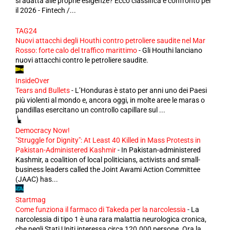
si adatta alle proprie esigenze? Ecco classifica e confronto per
il 2026 - Fintech /...
TAG24
Nuovi attacchi degli Houthi contro petroliere saudite nel Mar
Rosso: forte calo del traffico marittimo
-
Gli Houthi lanciano
nuovi attacchi contro le petroliere saudite.
InsideOver
Tears and Bullets
-
L’Honduras è stato per anni uno dei Paesi
più violenti al mondo e, ancora oggi, in molte aree le maras o
pandillas esercitano un controllo capillare sul ...
Democracy Now!
"Struggle for Dignity": At Least 40 Killed in Mass Protests in
Pakistan-Administered Kashmir
-
In Pakistan-administered
Kashmir, a coalition of local politicians, activists and small-
business leaders called the Joint Awami Action Committee
(JAAC) has...
Startmag
Come funziona il farmaco di Takeda per la narcolessia
-
La
narcolessia di tipo 1 è una rara malattia neurologica cronica,
che negli Stati Uniti interessa circa 120.000 persone. Ora la