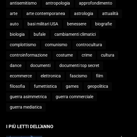
antisemitismo
antropologia
approfondimento
arte
arte contemporanea
astrologia
attualità
auto
basi militari USA
benessere
biografie
biologia
bufale
cambiamenti climatici
complottismo
comunismo
controcultura
controinformazione
costume
crime
cultura
dance
documenti
documenti top secret
ecommerce
elettronica
fascismo
film
filosofia
fumettistica
games
geopolitica
guerra asimmetrica
guerra commerciale
guerra mediatica
I PIÙ LETTI DELL’ANNO