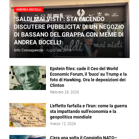
ANDREA BOCELLI
"SALDI MAI VISTI": STA FACENDO
DISCUTERE PUBBLICITA' DI UN NEGOZIO
DI BASSANO DEL GRAPPA CON MEME DI
ANDREA BOCELLI
Info Consapevole
-
luglio 06, 2016
Epstein files: cade il Ceo del World
Economic Forum, il ‘buco’ su Trump e la
foto di Hawking. Ora le deposizioni dei
Clinton
febbraio 26, 2026
L’effetto farfalla e l'Iran: come la guerra
sta impattando sull'economia e la
geopolitica mondiale
marzo 12, 2026
C’era una volta il Consiglio NATO–