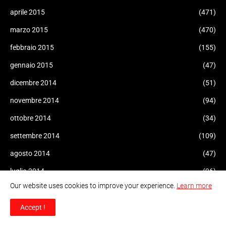
aprile 2015
(471)
marzo 2015
(470)
febbraio 2015
(155)
gennaio 2015
(47)
dicembre 2014
(51)
novembre 2014
(94)
ottobre 2014
(34)
settembre 2014
(109)
agosto 2014
(47)
luglio 2014
(96)
Our website uses cookies to improve your experience.
Learn more
giugno 2014
(93)
maggio 2014
(60)
Accept !
aprile 2014
(47)