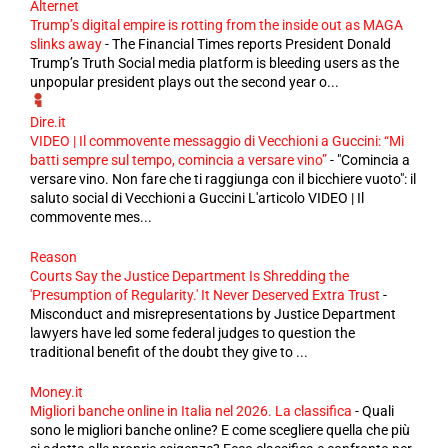
Alternet
Trump’s digital empire is rotting from the inside out as MAGA
slinks away
-
The Financial Times reports President Donald
Trump’s Truth Social media platform is bleeding users as the
unpopular president plays out the second year o...
Dire.it
VIDEO | Il commovente messaggio di Vecchioni a Guccini: “Mi
batti sempre sul tempo, comincia a versare vino”
-
"Comincia a
versare vino. Non fare che ti raggiunga con il bicchiere vuoto": il
saluto social di Vecchioni a Guccini L'articolo VIDEO | Il
commovente mes...
Reason
Courts Say the Justice Department Is Shredding the
'Presumption of Regularity.' It Never Deserved Extra Trust
-
Misconduct and misrepresentations by Justice Department
lawyers have led some federal judges to question the
traditional benefit of the doubt they give to ...
Money.it
Migliori banche online in Italia nel 2026. La classifica
-
Quali
sono le migliori banche online? E come scegliere quella che più