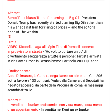
Alternet
Bezos' Post blasts Trump for turning on Big Oil
-
President
Donald Trump has recently started blaming Big Oil rather than
his war against Iran for rising oil prices — and the editorial
page of The Washin...
Dire.it
VIDEO| Ditonellapiaga allo Spin Time di Roma: il concerto
improvvisato in strada
-
"Ho voluto portare un po’ di
divertimento e leggerezza a tutte le persone", l'artista arrivata
in via Santa Croce in Gerusalemme L'articolo VIDEO| Ditone...
L'Indipendente
Caso Delmastro, la Camera nega l’accesso alle chat
-
Con 206
voti a favore e 133 contrari, l’Aula della Camera dei Deputati ha
negato l’accesso, da parte della Procura di Roma, ai messaggi
scambiati tra l’e...
Money.it
In vendita un bunker antiatomico con vista mare, costa meno
di un appartamento
-
In vendita nel Kent un ex bunker