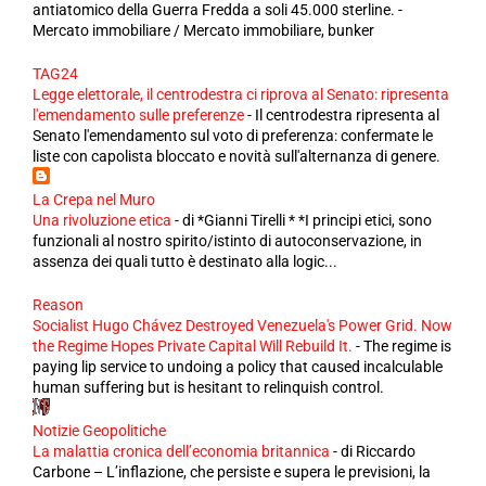
antiatomico della Guerra Fredda a soli 45.000 sterline. -
Mercato immobiliare / Mercato immobiliare, bunker
TAG24
Legge elettorale, il centrodestra ci riprova al Senato: ripresenta
l'emendamento sulle preferenze
-
Il centrodestra ripresenta al
Senato l'emendamento sul voto di preferenza: confermate le
liste con capolista bloccato e novità sull'alternanza di genere.
La Crepa nel Muro
Una rivoluzione etica
-
di *Gianni Tirelli * *I principi etici, sono
funzionali al nostro spirito/istinto di autoconservazione, in
assenza dei quali tutto è destinato alla logic...
Reason
Socialist Hugo Chávez Destroyed Venezuela's Power Grid. Now
the Regime Hopes Private Capital Will Rebuild It.
-
The regime is
paying lip service to undoing a policy that caused incalculable
human suffering but is hesitant to relinquish control.
Notizie Geopolitiche
La malattia cronica dell’economia britannica
-
di Riccardo
Carbone – L’inflazione, che persiste e supera le previsioni, la