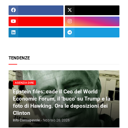
TENDENZE
AGENZIA DIRE
Epstein files: cade il Ceo del World
Economic Forum, il ‘buco’ su Trump e la
foto di Hawking. Ora le deposizioni dei
Clinton
Info Consapevole
-
febbraio 26, 2026