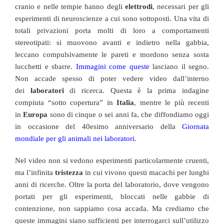
cranio e nelle tempie hanno degli
elettrodi
, necessari per gli
esperimenti di neuroscienze a cui sono sottoposti. Una vita di
totali privazioni porta molti di loro a comportamenti
stereotipati: si muovono avanti e indietro nella gabbia,
leccano compulsivamente le pareti e mordono senza sosta
lucchetti e sbarre.
Immagini come queste
lasciano il segno.
Non accade spesso di poter vedere video dall’interno
dei
laboratori
di ricerca. Questa è la prima indagine
compiuta “sotto copertura” in
Italia
, mentre le più recenti
in
Europa
sono di cinque o sei anni fa, che diffondiamo oggi
in occasione del 40esimo anniversario della
Giornata
mondiale per gli animali nei laboratori
.
Nel video non si vedono esperimenti particolarmente cruenti,
ma l’infinita
tristezza
in cui vivono questi macachi per lunghi
anni di ricerche. Oltre la porta del laboratorio, dove vengono
portati per gli esperimenti, bloccati nelle gabbie di
contenzione, non sappiamo cosa accada. Ma crediamo che
queste immagini siano sufficienti per interrogarci sull’utilizzo