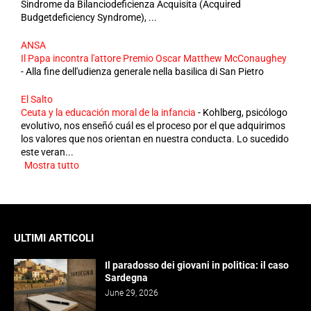
Sindrome da Bilanciodeficienza Acquisita (Acquired
Budgetdeficiency Syndrome), ...
ANSA
Il Papa incontra l'attore Premio Oscar Matthew McConaughey
-
Alla fine dell'udienza generale nella basilica di San Pietro
El Salto
Ceuta y la educación moral de la infancia
-
Kohlberg, psicólogo
evolutivo, nos enseñó cuál es el proceso por el que adquirimos
los valores que nos orientan en nuestra conducta. Lo sucedido
este veran...
Mostra tutto
ULTIMI ARTICOLI
Il paradosso dei giovani in politica: il caso
Sardegna
June 29, 2026