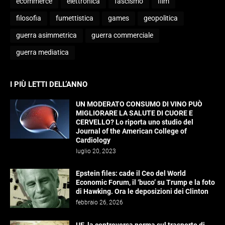
ecommerce
elettronica
fascismo
film
filosofia
fumettistica
games
geopolitica
guerra asimmetrica
guerra commerciale
guerra mediatica
I PIÙ LETTI DELL’ANNO
UN MODERATO CONSUMO DI VINO PUÒ
MIGLIORARE LA SALUTE DI CUORE E
CERVELLO? Lo riporta uno studio del
Journal of the American College of
Cardiology
luglio 20, 2023
Epstein files: cade il Ceo del World
Economic Forum, il ‘buco’ su Trump e la foto
di Hawking. Ora le deposizioni dei Clinton
febbraio 26, 2026
UE, la controversa norma sul trasporto di