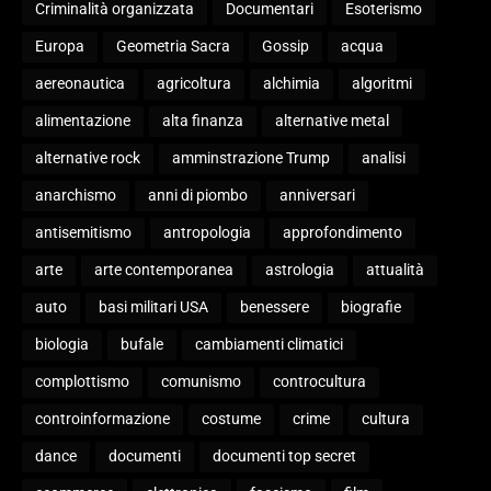
Criminalità organizzata
Documentari
Esoterismo
Europa
Geometria Sacra
Gossip
acqua
aereonautica
agricoltura
alchimia
algoritmi
alimentazione
alta finanza
alternative metal
alternative rock
amminstrazione Trump
analisi
anarchismo
anni di piombo
anniversari
antisemitismo
antropologia
approfondimento
arte
arte contemporanea
astrologia
attualità
auto
basi militari USA
benessere
biografie
biologia
bufale
cambiamenti climatici
complottismo
comunismo
controcultura
controinformazione
costume
crime
cultura
dance
documenti
documenti top secret