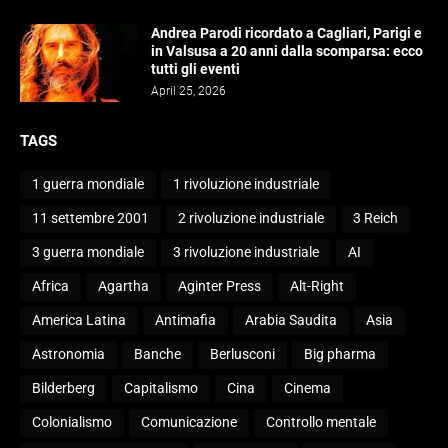
Andrea Parodi ricordato a Cagliari, Parigi e
in Valsusa a 20 anni dalla scomparsa: ecco
tutti gli eventi
April 25, 2026
TAGS
1 guerra mondiale
1 rivoluzione industriale
11 settembre 2001
2 rivoluzione industriale
3 Reich
3 guerra mondiale
3 rivoluzione industriale
AI
Africa
Agartha
Aginter Press
Alt-Right
America Latina
Antimafia
Arabia Saudita
Asia
Astronomia
Banche
Berlusconi
Big pharma
Bilderberg
Capitalismo
Cina
Cinema
Colonialismo
Comunicazione
Controllo mentale