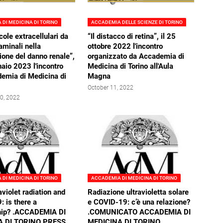
DI MEDICINA DI TORINO
ACCADEMIA DELLE SCIENZE DI TORINO
cole extracellulari da
“Il distacco di retina”, il 25
aminali nella
ottobre 2022 l'incontro
ione del danno renale”,
organizzato da Accademia di
naio 2023 l'incontro
Medicina di Torino all'Aula
demia di Medicina di
Magna
October 11, 2022
0, 2022
DI MEDICINA DI TORINO
ACCADEMIA DI MEDICINA DI TORINO
aviolet radiation and
Radiazione ultravioletta solare
 is there a
e COVID-19: c’è una relazione?
ship? .ACCADEMIA DI
.COMUNICATO ACCADEMIA DI
A DI TORINO PRESS
MEDICINA DI TORINO