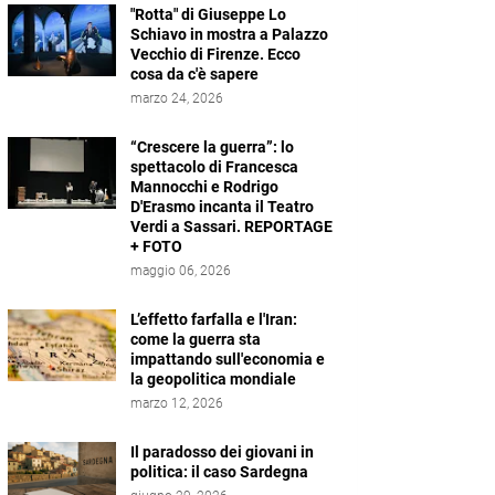
"Rotta" di Giuseppe Lo
Schiavo in mostra a Palazzo
Vecchio di Firenze. Ecco
cosa da c'è sapere
marzo 24, 2026
“Crescere la guerra”: lo
spettacolo di Francesca
Mannocchi e Rodrigo
D'Erasmo incanta il Teatro
Verdi a Sassari. REPORTAGE
+ FOTO
maggio 06, 2026
L’effetto farfalla e l'Iran:
come la guerra sta
impattando sull'economia e
la geopolitica mondiale
marzo 12, 2026
Il paradosso dei giovani in
politica: il caso Sardegna