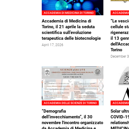
ACCADEMIA DI MEDICINA DI TORINO
ACCADEMIA 
Accademia di Medicina di
“Le vesci
Torino, il 21 aprile la seduta
cellule st
scientifica sull’evoluzione
rigeneraz
terapeutica delle biotecnologie
il 13 gen
dell'Acca
April 17, 2026
Torino
December 3
ACCADEMIA DELLE SCIENZE DI TORINO
ACCADEMIA 
“Demografia
Solar ultr
dell’invecchiamento”, il 30
COVID-19:
novembre l'incontro organizzato
relation
da Accademia di Medicina e
MEDICIN