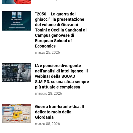
“2050 – La guerra dei
ghiacci”: la presentazione
del volume di Giovanni
Tonini e Cecilia Sandroni al
Campus genovese di
European School of
Economics
marzo 25, 2026
IA e pensiero divergente
nell'analisi di intelligence: il
webinar della SQUAD
S.M.P.D. su una sfida sempre
più attuale e complessa
maggio 28, 2026
Guerra Iran-Israele-Usa: Il
delicato ruolo della
Giordania
marzo 08, 2026