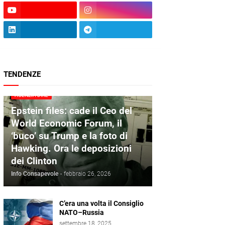
TENDENZE
AGENZIA DIRE
Epstein files: cade il Ceo del
World Economic Forum, il
‘buco’ su Trump e la foto di
Hawking. Ora le deposizioni
dei Clinton
Info Consapevole
-
febbraio 26, 2026
C’era una volta il Consiglio
NATO–Russia
settembre 18, 2025