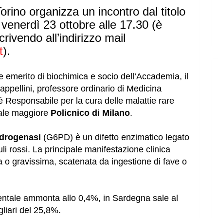
rino organizza un incontro dal titolo
 venerdì 23 ottobre alle 17.30 (è
crivendo all’indirizzo mail
t
).
e emerito di biochimica e socio dell’Accademia, il
ppellini, professore ordinario di Medicina
é Responsabile per la cura delle malattie rare
ale maggiore
Policnico di Milano
.
idrogenasi
(G6PD) è un difetto enzimatico legato
li rossi. La principale manifestazione clinica
uta o gravissima, scatenata da ingestione di
fave o
inentale ammonta allo
0,4%, in Sardegna sale al
liari del
25,8%.