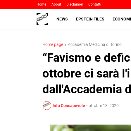
Home
About
Disclaimer
Contatti
NEWS
EPSTEIN FILES
ECONOMI
Home page
Accademia Medicina di Torino
“Favismo e defici
ottobre ci sarà l
dall'Accademia d
Info Consapevole
-
ottobre 13, 2020