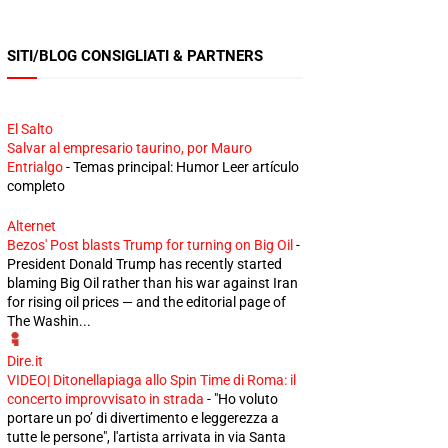
SITI/BLOG CONSIGLIATI & PARTNERS
El Salto
Salvar al empresario taurino, por Mauro
Entrialgo
-
Temas principal: Humor Leer artículo
completo
Alternet
Bezos' Post blasts Trump for turning on Big Oil
-
President Donald Trump has recently started
blaming Big Oil rather than his war against Iran
for rising oil prices — and the editorial page of
The Washin...
Dire.it
VIDEO| Ditonellapiaga allo Spin Time di Roma: il
concerto improvvisato in strada
-
"Ho voluto
portare un po’ di divertimento e leggerezza a
tutte le persone", l'artista arrivata in via Santa