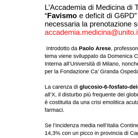
L’Accademia di Medicina di To
“
Favismo
e
deficit di G6PD”
necessaria la prenotazione
s
accademia.medicina@unito.i
Introdotto da
Paolo
Arese
, professor
tema viene
sviluppato da Domenica Ca
Interna
all’Università di Milano, nonch
per
la Fondazione Ca’ Granda Osped
La carenza di
glucosio-6-fosfato-de
all’X, il
disturbo più frequente dei globu
è
costituita da una crisi emolitica ac
farmaci.
Se l’incidenza media nell’Italia Cont
14,3% con un picco in provincia di Cag